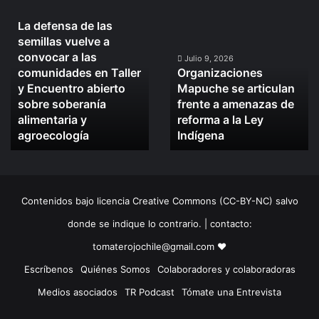
Julio 10, 2026
La defensa de las
La
Organizaciones
semillas vuelve a
defensa
Mapuche
convocar a las
de
se
Julio 9, 2026
comunidades en Taller
Organizaciones
las
articulan
y Encuentro abierto
Mapuche se articulan
semillas
frente
sobre soberanía
frente a amenazas de
vuelve
a
alimentaria y
reforma a la Ley
a
amenazas
convocar
agroecología
de
Indígena
a
reforma
las
a
comunidades
la
en
Ley
Contenidos bajo licencia Creative Commons (CC-BY-NC) salvo
Taller
Indígena
y
donde se indique lo contrario. | contacto:
Encuentro
tomaterojochile@gmail.com ♥
abierto
sobre
Escríbenos
Quiénes Somos
Colaboradores y colaboradoras
soberanía
Medios asociados
TR Podcast
Tómate una Entrevista
alimentaria
y