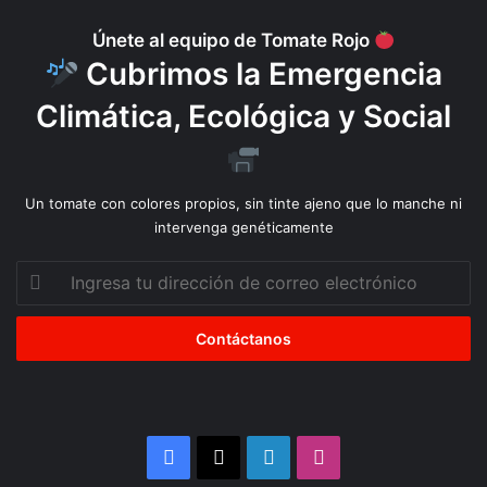
Únete al equipo de Tomate Rojo
Cubrimos la Emergencia
Climática, Ecológica y Social
Un tomate con colores propios, sin tinte ajeno que lo manche ni
intervenga genéticamente
Ingresa
tu
dirección
de
correo
electrónico
Facebook
X
LinkedIn
Instagram