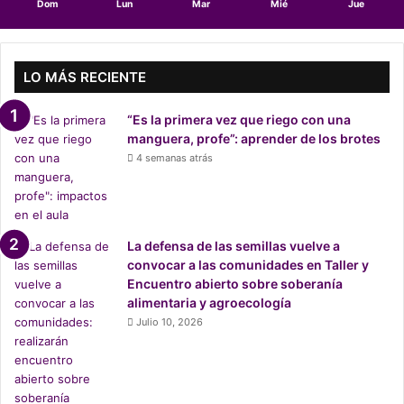
Dom
Lun
Mar
Mié
Jue
a
m
e
n
LO MÁS RECIENTE
a
z
“Es la primera vez que riego con una
a
manguera, profe”: aprender de los brotes
a
4 semanas atrás
l
n
o
r
t
La defensa de las semillas vuelve a
e
convocar a las comunidades en Taller y
d
Encuentro abierto sobre soberanía
e
alimentaria y agroecología
B
Julio 10, 2026
o
l
i
v