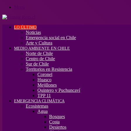
Menú
LO ÚLTIMO
Noticias
Emergencia social en Chile
Arte y Cultura
MEDIO AMBIENTE EN CHILE
Norte de Chile
Centro de Chile
Sur de Chile
Territorios en Resistencia
Coronel
Huasco
Mejillones
Quintero y Puchuncaví
TPP 11
EMERGENCIA CLIMÁTICA
Ecosistemas
Agua
Bosques
Costa
Desiertos