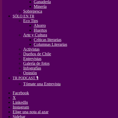
Ganadería
Minería
Sobrepesca
SÓLO EN TR
Eco Tips
Ahorro
Huertos
Arte y Cultura
Críticas literarias
Columnas Literarias
Activistas
Dueños de Chile
Entrevistas
Galería de fotos
Infografías
Opinión
TR PODCAST 🎙️
Tómate una Entrevista
Facebook
X
LinkedIn
Instagram
Elige una nota al azar
Sidebar