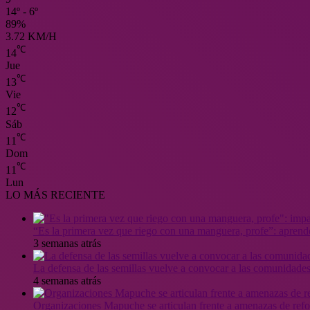
14º - 6º
89%
3.72 KM/H
℃
14
Jue
℃
13
Vie
℃
12
Sáb
℃
11
Dom
℃
11
Lun
LO MÁS RECIENTE
“Es la primera vez que riego con una manguera, profe”: aprende
3 semanas atrás
La defensa de las semillas vuelve a convocar a las comunidades
4 semanas atrás
Organizaciones Mapuche se articulan frente a amenazas de ref