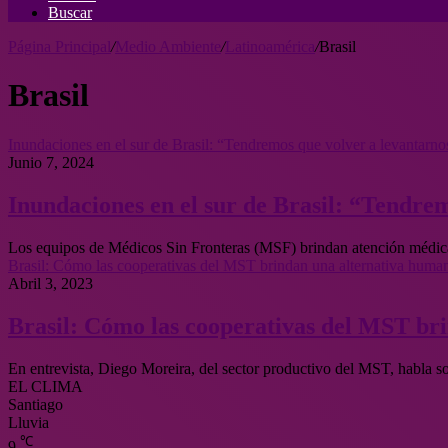
Buscar
Página Principal
/
Medio Ambiente
/
Latinoamérica
/
Brasil
Brasil
Inundaciones en el sur de Brasil: “Tendremos que volver a levantarno
Junio 7, 2024
Inundaciones en el sur de Brasil: “Tendre
Los equipos de Médicos Sin Fronteras (MSF) brindan atención médica
Brasil: Cómo las cooperativas del MST brindan una alternativa human
Abril 3, 2023
Brasil: Cómo las cooperativas del MST bri
En entrevista, Diego Moreira, del sector productivo del MST, habla so
EL CLIMA
Santiago
Lluvia
℃
9