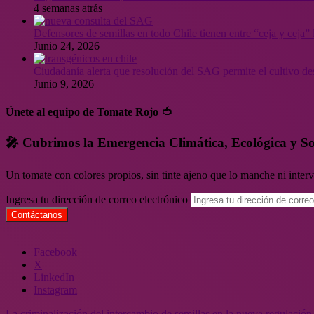
4 semanas atrás
Defensores de semillas en todo Chile tienen entre “ceja y ceja
Junio 24, 2026
Ciudadanía alerta que resolución del SAG permite el cultivo de
Junio 9, 2026
Únete al equipo de Tomate Rojo 🍅
🎤 Cubrimos la Emergencia Climática, Ecológica y So
Un tomate con colores propios, sin tinte ajeno que lo manche ni inte
Ingresa tu dirección de correo electrónico
Facebook
X
LinkedIn
Instagram
La criminalización del intercambio de semillas en la nueva regulació