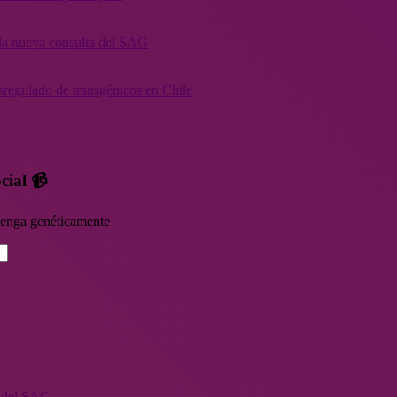
” la nueva consulta del SAG
sregulado de transgénicos en Chile
cial 📹
rvenga genéticamente
n del SAG