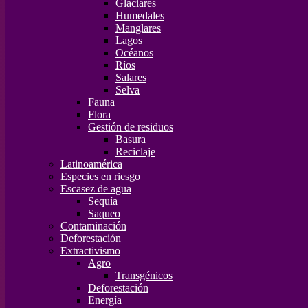
Glaciares
Humedales
Manglares
Lagos
Océanos
Ríos
Salares
Selva
Fauna
Flora
Gestión de residuos
Basura
Reciclaje
Latinoamérica
Especies en riesgo
Escasez de agua
Sequía
Saqueo
Contaminación
Deforestación
Extractivismo
Agro
Transgénicos
Deforestación
Energía