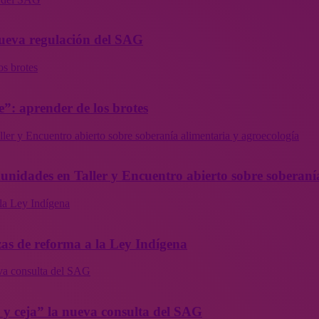
 nueva regulación del SAG
os brotes
”: aprender de los brotes
ler y Encuentro abierto sobre soberanía alimentaria y agroecología
munidades en Taller y Encuentro abierto sobre soberaní
la Ley Indígena
as de reforma a la Ley Indígena
eva consulta del SAG
a y ceja” la nueva consulta del SAG