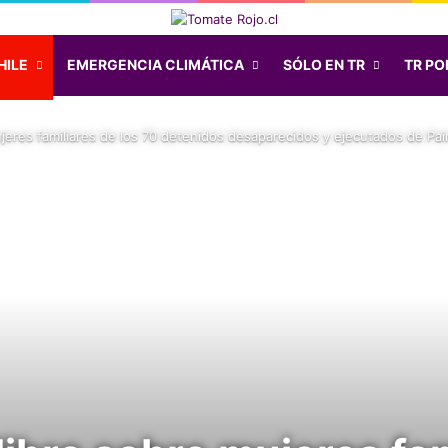
HILE
EMERGENCIA CLIMÁTICA
SÓLO EN TR
TR POD
 mujeres familiares de los 70 detenidos desaparecidos y ejecutados de Pa