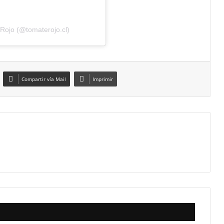
Rojo (@tomaterojo.cl)
Compartir vía Mail
Imprimir