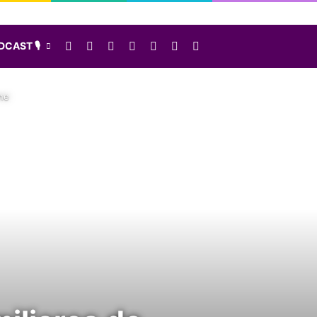
Facebook
X
LinkedIn
Instagram
Elige una nota al azar
Sidebar
Buscar
CAST 🎙️
ine