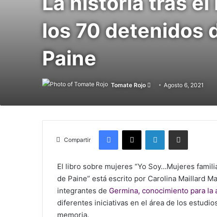
La historia tras e
los 70 detenidos 
Paine
Tomate Rojo
Follow
Agosto 6, 2021
on
X
Facebook
X
LinkedIn
Compartir vía Mail
Compartir
El libro sobre mujeres “Yo Soy…Mujeres famili
de Paine” está escrito por Carolina Maillard 
integrantes de
Germina, conocimiento para la 
diferentes iniciativas en el área de los estudi
memoria.