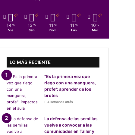
14
13
11
11
10
℃
℃
℃
℃
℃
Vie
Sáb
Dom
Lun
Mar
LO MÁS RECIENTE
“Es la primera vez que
riego con una manguera,
profe”: aprender de los
brotes
4 semanas atrás
La defensa de las semillas
vuelve a convocar a las
comunidades en Taller y