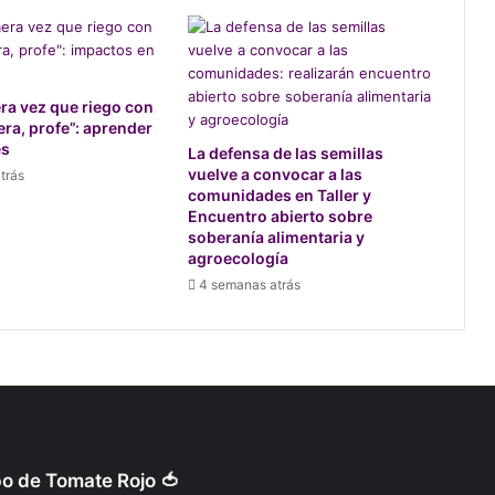
era vez que riego con
a, profe”: aprender
es
La defensa de las semillas
vuelve a convocar a las
trás
comunidades en Taller y
Encuentro abierto sobre
soberanía alimentaria y
agroecología
4 semanas atrás
po de Tomate Rojo 🍅