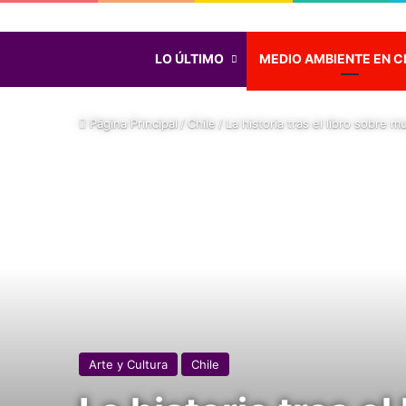
LO ÚLTIMO
MEDIO AMBIENTE EN C
Página Principal
/
Chile
/
La historia tras el libro sobre
Arte y Cultura
Chile