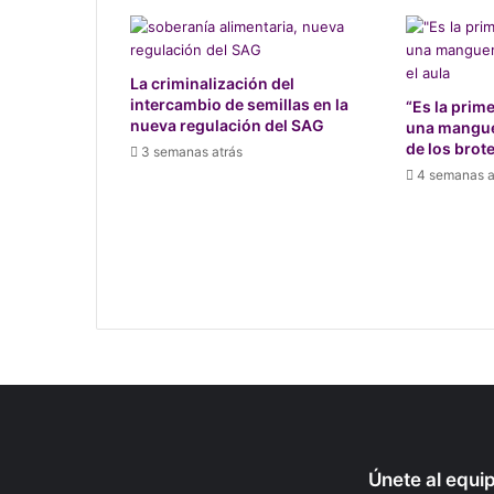
La criminalización del
intercambio de semillas en la
“Es la prim
nueva regulación del SAG
una manguer
de los brot
3 semanas atrás
4 semanas a
Únete al equi