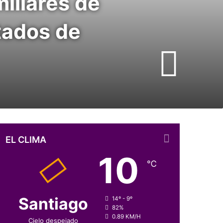
miliares de
tados de
EL CLIMA
10
℃
Santiago
14º - 9º
82%
0.89 KM/H
Cielo despejado