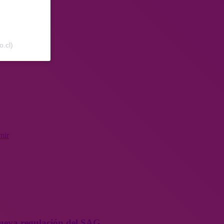
.cl)
mir
 nueva regulación del SAG