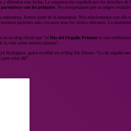
n y difunden esta fecha. La organización española por los derechos de 
 parentesco con los primates
. No avergonzarse por su origen evolutiv
naturaleza. Somos parte de la naturaleza. Nos relacionamos con ella en 
estros parientes más cercanos sean los simios africanos. La anatomía c
a en su blog oficial que “el
Día del Orgullo Primate
es una celebració
de la vida sobre nuestro planeta”.
d Rodríguez, quien escribió en el blog Sin Dioses: “Lo de orgullo n
o 
ara estar allí”.