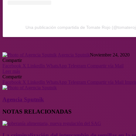
Una publicación compartida de Tomate Rojo (@tomaterojo
Agencia Sputnik
Noviembre 24, 2020
Compartir
Facebook
X
LinkedIn
WhatsApp
Telegram
Compartir vía Mail
Leer más
Compartir
Facebook
X
LinkedIn
WhatsApp
Telegram
Compartir vía Mail
Impri
Agencia Sputnik
NOTAS RELACIONADAS
La criminalización del intercambio de semillas en la