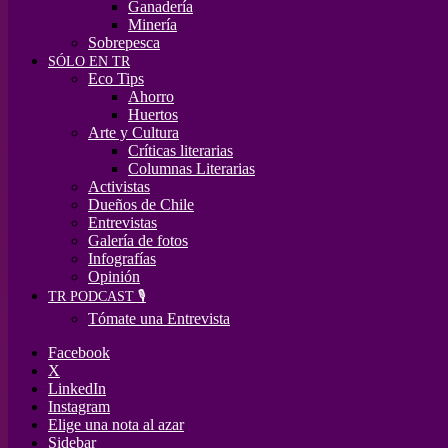
Ganadería
Minería
Sobrepesca
SÓLO EN TR
Eco Tips
Ahorro
Huertos
Arte y Cultura
Críticas literarias
Columnas Literarias
Activistas
Dueños de Chile
Entrevistas
Galería de fotos
Infografías
Opinión
TR PODCAST 🎙️
Tómate una Entrevista
Facebook
X
LinkedIn
Instagram
Elige una nota al azar
Sidebar