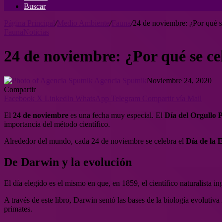
Buscar
Página Principal
/
Medio Ambiente
/
Fauna
/
24 de noviembre: ¿Por qué s
Fauna
Noticias
24 de noviembre: ¿Por qué se ce
Agencia Sputnik
Noviembre 24, 2020
Compartir
Facebook
X
LinkedIn
WhatsApp
Telegram
Compartir vía Mail
El
24 de noviembre
es una fecha muy especial. El
Día del Orgullo 
importancia del método científico.
Alrededor del mundo, cada 24 de noviembre se celebra el
Día de la 
De Darwin y la evolución
El día elegido es el mismo en que, en 1859, el científico naturalista 
A través de este libro, Darwin sentó las bases de la biología evolut
primates.