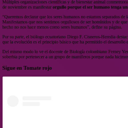
Múltiples organizaciones científicas y de bienestar animal conmemora
de noviembre es manifestar
orgullo porque el ser humano tenga un
“Queremos declarar que los seres humanos no estamos separados de la 
Manifestamos que nos sentimos orgullosos de ser homínidos y de que nu
hecho no nos hace menos como seres humanos”, define su página.
Por su parte, el biólogo ecuatoriano Diego F. Cisneros-Heredia destac
que la evolución es el principio básico que ha permitido el desarrollo 
Del mismo modo lo ve el docente de Biología colombiano Ferney Yesy
soberbia por pertenecer a un grupo de mamíferos porque nada hicimos p
Sigue en Tomate rojo