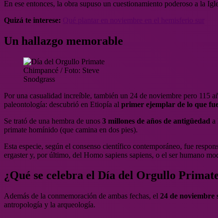
En ese entonces, la obra supuso un cuestionamiento poderoso a la Igle
Quizá te interese:
Qué plantar en noviembre en el hemisferio sur
Un hallazgo memorable
Chimpancé / Foto: Steve
Snodgrass
Por una casualidad increíble, también un 24 de noviembre pero 115 a
paleontología: descubrió en Etiopía al
primer ejemplar de lo que fue
Se trató de una hembra de unos
3 millones de años de antigüedad
a 
primate homínido (que camina en dos pies).
Esta especie, según el consenso científico contemporáneo, fue respo
ergaster y, por último, del Homo sapiens sapiens, o el ser humano mo
¿Qué se celebra el Día del Orgullo Primat
Además de la conmemoración de ambas fechas, el
24 de noviembre s
antropología y la arqueología.