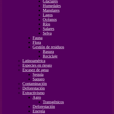
Glaciares
Humedales
Manglares
Lagos
Océanos
Ríos
Salares
Selva
Fauna
Flora
Gestión de residuos
Basura
Reciclaje
Latinoamérica
Especies en riesgo
Escasez de agua
Sequía
Saqueo
Contaminación
Deforestación
Extractivismo
Agro
Transgénicos
Deforestación
Energía