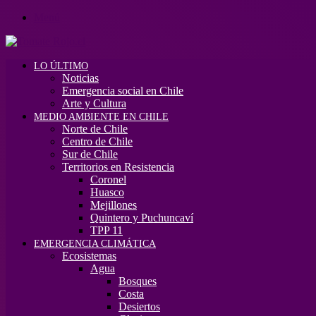
Menú
LO ÚLTIMO
Noticias
Emergencia social en Chile
Arte y Cultura
MEDIO AMBIENTE EN CHILE
Norte de Chile
Centro de Chile
Sur de Chile
Territorios en Resistencia
Coronel
Huasco
Mejillones
Quintero y Puchuncaví
TPP 11
EMERGENCIA CLIMÁTICA
Ecosistemas
Agua
Bosques
Costa
Desiertos