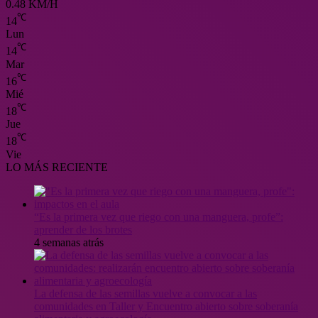
0.48 KM/H
℃
14
Lun
℃
14
Mar
℃
16
Mié
℃
18
Jue
℃
18
Vie
LO MÁS RECIENTE
“Es la primera vez que riego con una manguera, profe”:
aprender de los brotes
4 semanas atrás
La defensa de las semillas vuelve a convocar a las
comunidades en Taller y Encuentro abierto sobre soberanía