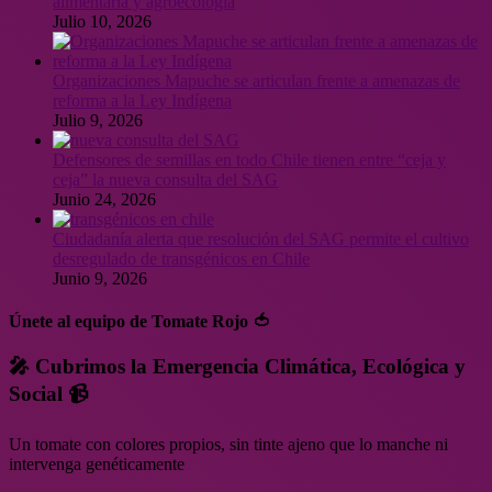
alimentaria y agroecología
Julio 10, 2026
Organizaciones Mapuche se articulan frente a amenazas de
reforma a la Ley Indígena
Julio 9, 2026
Defensores de semillas en todo Chile tienen entre “ceja y
ceja” la nueva consulta del SAG
Junio 24, 2026
Ciudadanía alerta que resolución del SAG permite el cultivo
desregulado de transgénicos en Chile
Junio 9, 2026
Únete al equipo de Tomate Rojo 🍅
🎤 Cubrimos la Emergencia Climática, Ecológica y
Social 📹
Un tomate con colores propios, sin tinte ajeno que lo manche ni
intervenga genéticamente