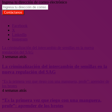
Ingresa tu dirección de correo electrónico
Facebook
X
LinkedIn
Instagram
La criminalización del intercambio de semillas en la nueva
regulación del SAG
3 semanas atrás
La criminalización del intercambio de semillas en la
nueva regulación del SAG
“Es la primera vez que riego con una manguera, profe”: aprender de
los brotes
4 semanas atrás
“Es la primera vez que riego con una manguera,
profe”: aprender de los brotes