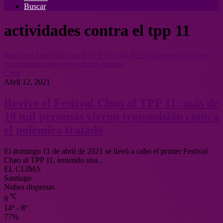
Buscar
actividades contra el tpp 11
Revive el Festival Chao al TPP 11: más de 19 mil personas vieron
transmisión contra el polémico tratado
Chile
Abril 12, 2021
Revive el Festival Chao al TPP 11: más de
19 mil personas vieron transmisión contra
el polémico tratado
El domingo 11 de abril de 2021 se llevó a cabo el primer Festival
Chao al TPP 11, teniendo una…
EL CLIMA
Santiago
Nubes dispersas
℃
9
14º - 8º
77%