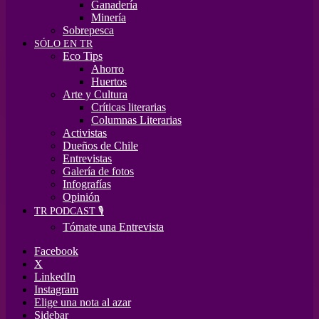
Ganadería
Minería
Sobrepesca
SÓLO EN TR
Eco Tips
Ahorro
Huertos
Arte y Cultura
Críticas literarias
Columnas Literarias
Activistas
Dueños de Chile
Entrevistas
Galería de fotos
Infografías
Opinión
TR PODCAST 🎙️
Tómate una Entrevista
Facebook
X
LinkedIn
Instagram
Elige una nota al azar
Sidebar