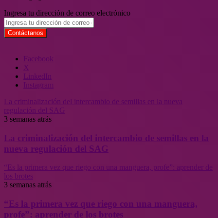
Ingresa tu dirección de correo electrónico
Facebook
X
LinkedIn
Instagram
La criminalización del intercambio de semillas en la nueva
regulación del SAG
3 semanas atrás
La criminalización del intercambio de semillas en la
nueva regulación del SAG
“Es la primera vez que riego con una manguera, profe”: aprender de
los brotes
3 semanas atrás
“Es la primera vez que riego con una manguera,
profe”: aprender de los brotes