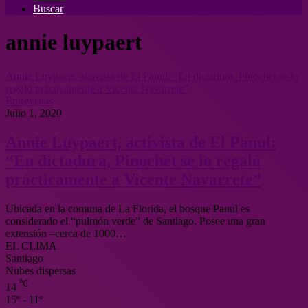
Buscar
annie luypaert
Annie Luypaert, activista de El Panul: “En dictadura, Pinochet se lo
regaló prácticamente a Vicente Navarrete”
Entrevistas
Julio 1, 2020
Annie Luypaert, activista de El Panul:
“En dictadura, Pinochet se lo regaló
prácticamente a Vicente Navarrete”
Ubicada en la comuna de La Florida, el bosque Panul es
considerado el “pulmón verde” de Santiago. Posee una gran
extensión –cerca de 1000…
EL CLIMA
Santiago
Nubes dispersas
℃
14
15º - 11º