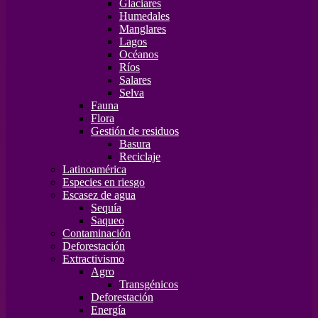
Glaciares
Humedales
Manglares
Lagos
Océanos
Ríos
Salares
Selva
Fauna
Flora
Gestión de residuos
Basura
Reciclaje
Latinoamérica
Especies en riesgo
Escasez de agua
Sequía
Saqueo
Contaminación
Deforestación
Extractivismo
Agro
Transgénicos
Deforestación
Energía