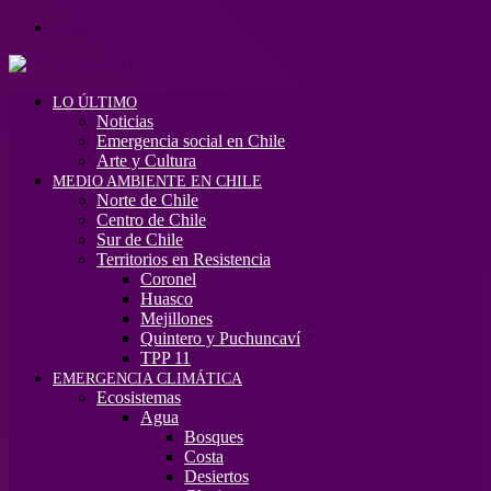
Menú
LO ÚLTIMO
Noticias
Emergencia social en Chile
Arte y Cultura
MEDIO AMBIENTE EN CHILE
Norte de Chile
Centro de Chile
Sur de Chile
Territorios en Resistencia
Coronel
Huasco
Mejillones
Quintero y Puchuncaví
TPP 11
EMERGENCIA CLIMÁTICA
Ecosistemas
Agua
Bosques
Costa
Desiertos