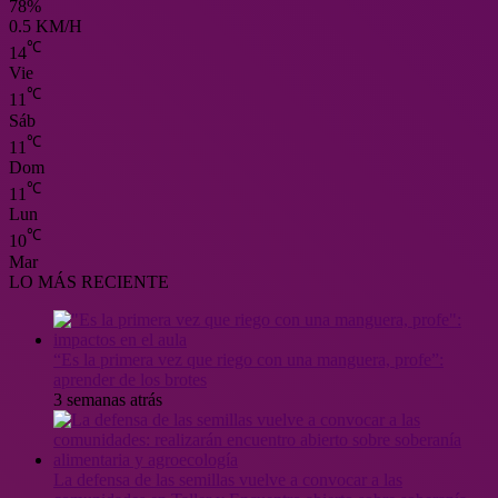
78%
0.5 KM/H
℃
14
Vie
℃
11
Sáb
℃
11
Dom
℃
11
Lun
℃
10
Mar
LO MÁS RECIENTE
“Es la primera vez que riego con una manguera, profe”:
aprender de los brotes
3 semanas atrás
La defensa de las semillas vuelve a convocar a las