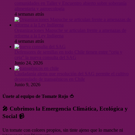
comunidades en Taller y Encuentro abierto sobre soberanía
alimentaria y agroecología
4 semanas atrás
Organizaciones Mapuche se articulan frente a amenazas de
reforma a la Ley Indígena
4 semanas atrás
Defensores de semillas en todo Chile tienen entre “ceja y
ceja” la nueva consulta del SAG
Junio 24, 2026
Ciudadanía alerta que resolución del SAG permite el cultivo
desregulado de transgénicos en Chile
Junio 9, 2026
Únete al equipo de Tomate Rojo 🍅
🎤 Cubrimos la Emergencia Climática, Ecológica y
Social 📹
Un tomate con colores propios, sin tinte ajeno que lo manche ni