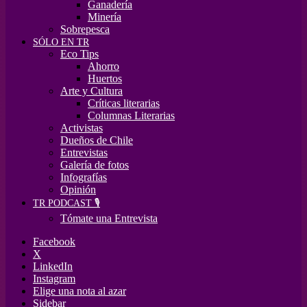
Ganadería
Minería
Sobrepesca
SÓLO EN TR
Eco Tips
Ahorro
Huertos
Arte y Cultura
Críticas literarias
Columnas Literarias
Activistas
Dueños de Chile
Entrevistas
Galería de fotos
Infografías
Opinión
TR PODCAST 🎙️
Tómate una Entrevista
Facebook
X
LinkedIn
Instagram
Elige una nota al azar
Sidebar