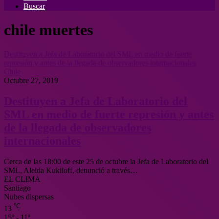
Buscar
chile muertes
Destituyen a Jefa de Laboratorio del SML en medio de fuerte
represión y antes de la llegada de observadores internacionales
Chile
Octubre 27, 2019
Destituyen a Jefa de Laboratorio del
SML en medio de fuerte represión y antes
de la llegada de observadores
internacionales
Cerca de las 18:00 de este 25 de octubre la Jefa de Laboratorio del
SML, Aleida Kukiloff, denunció a través…
EL CLIMA
Santiago
Nubes dispersas
℃
13
15º - 11º