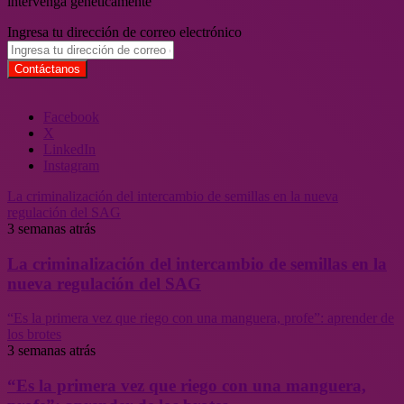
intervenga genéticamente
Ingresa tu dirección de correo electrónico
Facebook
X
LinkedIn
Instagram
La criminalización del intercambio de semillas en la nueva
regulación del SAG
3 semanas atrás
La criminalización del intercambio de semillas en la
nueva regulación del SAG
“Es la primera vez que riego con una manguera, profe”: aprender de
los brotes
3 semanas atrás
“Es la primera vez que riego con una manguera,