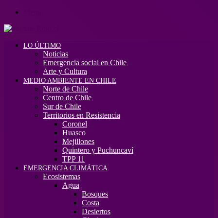
Menú
LO ÚLTIMO
Noticias
Emergencia social en Chile
Arte y Cultura
MEDIO AMBIENTE EN CHILE
Norte de Chile
Centro de Chile
Sur de Chile
Territorios en Resistencia
Coronel
Huasco
Mejillones
Quintero y Puchuncaví
TPP 11
EMERGENCIA CLIMÁTICA
Ecosistemas
Agua
Bosques
Costa
Desiertos