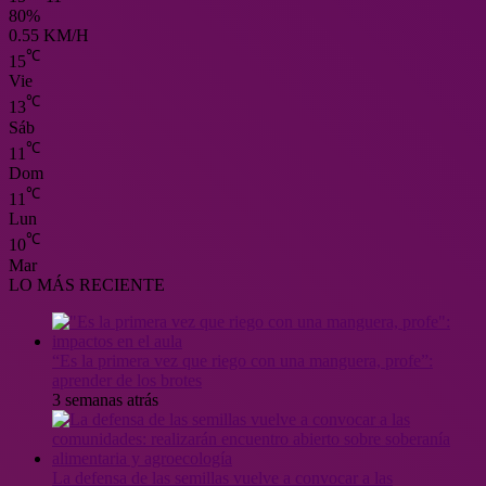
80%
0.55 KM/H
℃
15
Vie
℃
13
Sáb
℃
11
Dom
℃
11
Lun
℃
10
Mar
LO MÁS RECIENTE
“Es la primera vez que riego con una manguera, profe”:
aprender de los brotes
3 semanas atrás
La defensa de las semillas vuelve a convocar a las