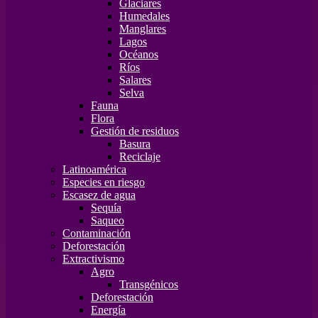
Glaciares
Humedales
Manglares
Lagos
Océanos
Ríos
Salares
Selva
Fauna
Flora
Gestión de residuos
Basura
Reciclaje
Latinoamérica
Especies en riesgo
Escasez de agua
Sequía
Saqueo
Contaminación
Deforestación
Extractivismo
Agro
Transgénicos
Deforestación
Energía