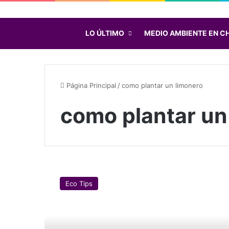
LO ÚLTIMO
MEDIO AMBIENTE EN CH
Página Principal
/
como plantar un limonero
como plantar un
¿
C
Eco Tips
ó
m
o
p