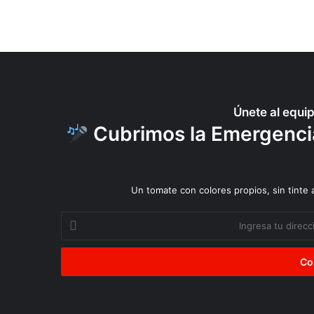
Únete al equi
Cubrimos la Emergencia 
Un tomate con colores propios, sin tinte
Ingresa
tu
dirección
de
correo
electrónico
Ciudadanía
Reparar