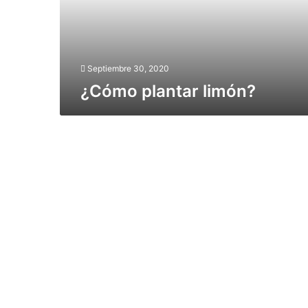
l
a
n
t
a
Septiembre 30, 2020
r
¿Cómo plantar limón?
l
i
m
ó
n
?