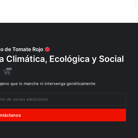
po de Tomate Rojo
Climática, Ecológica y Social
 ajeno que lo manche ni intervenga genéticamente
Diálogos
Explotación