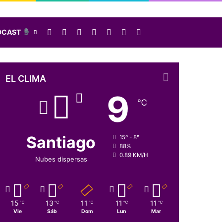
Facebook
X
LinkedIn
Instagram
Elige una nota al azar
Sidebar
Buscar
DCAST
EL CLIMA
9
℃
Santiago
15º - 8º
88%
0.89 KM/H
Nubes dispersas
15
13
11
11
11
℃
℃
℃
℃
℃
Vie
Sáb
Dom
Lun
Mar