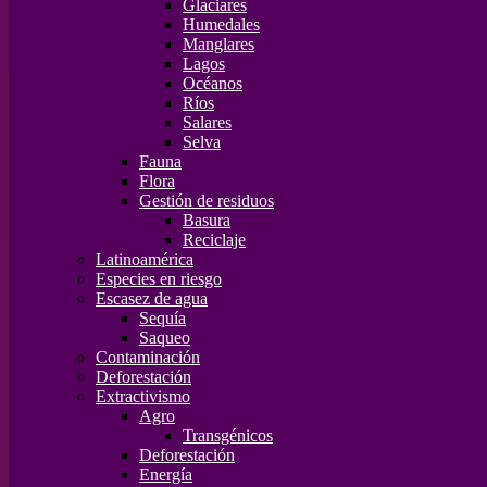
Glaciares
Humedales
Manglares
Lagos
Océanos
Ríos
Salares
Selva
Fauna
Flora
Gestión de residuos
Basura
Reciclaje
Latinoamérica
Especies en riesgo
Escasez de agua
Sequía
Saqueo
Contaminación
Deforestación
Extractivismo
Agro
Transgénicos
Deforestación
Energía