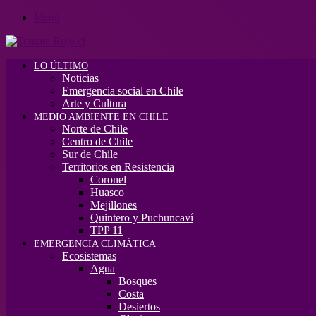
Menú
LO ÚLTIMO
Noticias
Emergencia social en Chile
Arte y Cultura
MEDIO AMBIENTE EN CHILE
Norte de Chile
Centro de Chile
Sur de Chile
Territorios en Resistencia
Coronel
Huasco
Mejillones
Quintero y Puchuncaví
TPP 11
EMERGENCIA CLIMÁTICA
Ecosistemas
Agua
Bosques
Costa
Desiertos