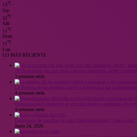
℃
13
Vie
℃
12
Sáb
℃
11
Dom
℃
11
Lun
LO MÁS RECIENTE
“Es la primera vez que riego con una manguera, profe”: aprende
3 semanas atrás
La defensa de las semillas vuelve a convocar a las comunidades
4 semanas atrás
Organizaciones Mapuche se articulan frente a amenazas de ref
4 semanas atrás
Defensores de semillas en todo Chile tienen entre “ceja y ceja
Junio 24, 2026
Ciudadanía alerta que resolución del SAG permite el cultivo de