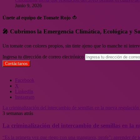
Junio 9, 2026
Únete al equipo de Tomate Rojo 🍅
🎤 Cubrimos la Emergencia Climática, Ecológica y So
Un tomate con colores propios, sin tinte ajeno que lo manche ni inte
Ingresa tu dirección de correo electrónico
Facebook
X
LinkedIn
Instagram
La criminalización del intercambio de semillas en la nueva regulació
3 semanas atrás
La criminalización del intercambio de semillas en la
“Es la primera vez que riego con una manguera, profe”: aprender de l