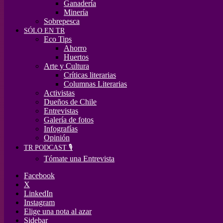
Ganadería
Minería
Sobrepesca
SÓLO EN TR
Eco Tips
Ahorro
Huertos
Arte y Cultura
Críticas literarias
Columnas Literarias
Activistas
Dueños de Chile
Entrevistas
Galería de fotos
Infografías
Opinión
TR PODCAST 🎙️
Tómate una Entrevista
Facebook
X
LinkedIn
Instagram
Elige una nota al azar
Sidebar