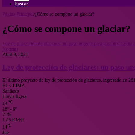
Buscar
Página Principal
/
¿Cómo se compone un glaciar?
¿Cómo se compone un glaciar?
Ley de protección de glaciares: un paso urgente para garantizar agua a
Noticias
Abril 9, 2021
Ley de protección de glaciares: un paso ur
El último proyecto de ley de protección de glaciares, ingresado en 2
EL CLIMA
Santiago
Lluvia ligera
℃
13
16º - 6º
71%
1.45 KM/H
℃
14
Jue