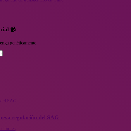
cial 📹
rvenga genéticamente
n del SAG
 nueva regulación del SAG
os brotes