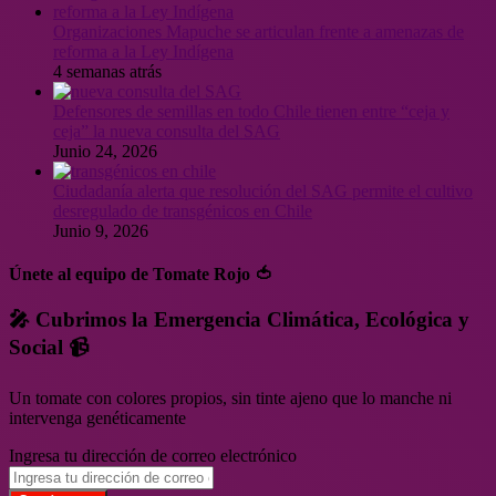
Organizaciones Mapuche se articulan frente a amenazas de
reforma a la Ley Indígena
4 semanas atrás
Defensores de semillas en todo Chile tienen entre “ceja y
ceja” la nueva consulta del SAG
Junio 24, 2026
Ciudadanía alerta que resolución del SAG permite el cultivo
desregulado de transgénicos en Chile
Junio 9, 2026
Únete al equipo de Tomate Rojo 🍅
🎤 Cubrimos la Emergencia Climática, Ecológica y
Social 📹
Un tomate con colores propios, sin tinte ajeno que lo manche ni
intervenga genéticamente
Ingresa tu dirección de correo electrónico