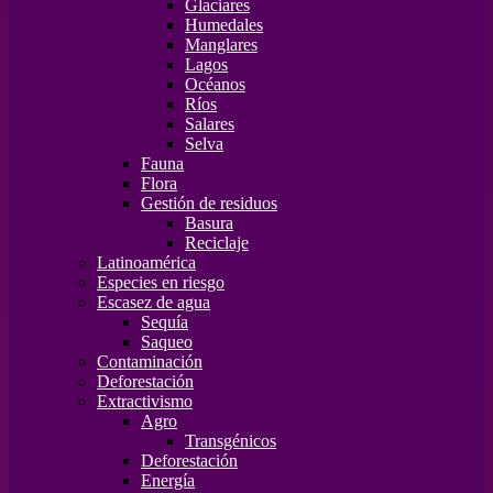
Glaciares
Humedales
Manglares
Lagos
Océanos
Ríos
Salares
Selva
Fauna
Flora
Gestión de residuos
Basura
Reciclaje
Latinoamérica
Especies en riesgo
Escasez de agua
Sequía
Saqueo
Contaminación
Deforestación
Extractivismo
Agro
Transgénicos
Deforestación
Energía