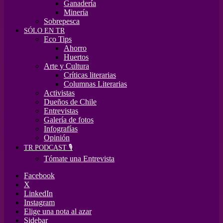
Ganadería
Minería
Sobrepesca
SÓLO EN TR
Eco Tips
Ahorro
Huertos
Arte y Cultura
Críticas literarias
Columnas Literarias
Activistas
Dueños de Chile
Entrevistas
Galería de fotos
Infografías
Opinión
TR PODCAST 🎙️
Tómate una Entrevista
Facebook
X
LinkedIn
Instagram
Elige una nota al azar
Sidebar