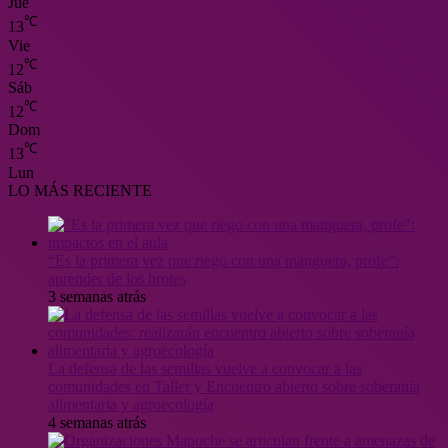
Jue
℃
13
Vie
℃
12
Sáb
℃
12
Dom
℃
13
Lun
LO MÁS RECIENTE
“Es la primera vez que riego con una manguera, profe”:
aprender de los brotes
3 semanas atrás
La defensa de las semillas vuelve a convocar a las
comunidades en Taller y Encuentro abierto sobre soberanía
alimentaria y agroecología
4 semanas atrás