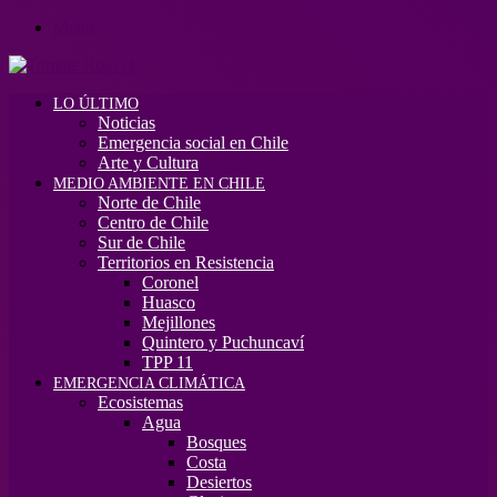
Menú
LO ÚLTIMO
Noticias
Emergencia social en Chile
Arte y Cultura
MEDIO AMBIENTE EN CHILE
Norte de Chile
Centro de Chile
Sur de Chile
Territorios en Resistencia
Coronel
Huasco
Mejillones
Quintero y Puchuncaví
TPP 11
EMERGENCIA CLIMÁTICA
Ecosistemas
Agua
Bosques
Costa
Desiertos