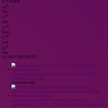
0.77 KM/H
℃
14
Vie
℃
11
Sáb
℃
11
Dom
℃
11
Lun
℃
10
Mar
LO MÁS RECIENTE
“Es la primera vez que riego con una manguera, profe”:
aprender de los brotes
3 semanas atrás
La defensa de las semillas vuelve a convocar a las
comunidades en Taller y Encuentro abierto sobre soberanía