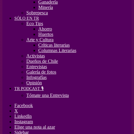
Ganadería
Minería
Sobrepesca
SÓLO EN TR
Eco Tips
Ahorro
Huertos
Arte y Cultura
Críticas literarias
Columnas Literarias
Activistas
Dueños de Chile
Entrevistas
Galería de fotos
Infografías
Opinión
TR PODCAST 🎙️
Tómate una Entrevista
Facebook
X
LinkedIn
Instagram
Elige una nota al azar
Sidebar