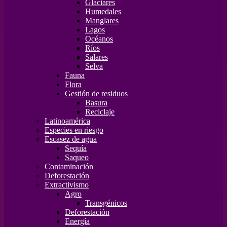
Glaciares
Humedales
Manglares
Lagos
Océanos
Ríos
Salares
Selva
Fauna
Flora
Gestión de residuos
Basura
Reciclaje
Latinoamérica
Especies en riesgo
Escasez de agua
Sequía
Saqueo
Contaminación
Deforestación
Extractivismo
Agro
Transgénicos
Deforestación
Energía