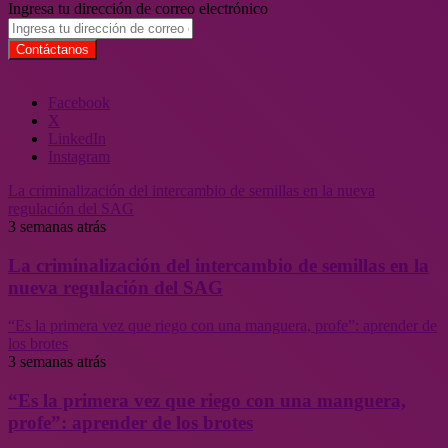
Ingresa tu dirección de correo electrónico
Facebook
X
LinkedIn
Instagram
La criminalización del intercambio de semillas en la nueva
regulación del SAG
3 semanas atrás
La criminalización del intercambio de semillas en la
nueva regulación del SAG
“Es la primera vez que riego con una manguera, profe”: aprender de
los brotes
3 semanas atrás
“Es la primera vez que riego con una manguera,
profe”: aprender de los brotes