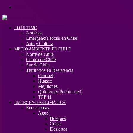
Menú
LO ÚLTIMO
Noticias
Emergencia social en Chile
Arte y Cultura
MEDIO AMBIENTE EN CHILE
Norte de Chile
Centro de Chile
Sur de Chile
Territorios en Resistencia
Coronel
Huasco
Mejillones
Quintero y Puchuncaví
TPP 11
EMERGENCIA CLIMÁTICA
Ecosistemas
Agua
Bosques
Costa
Desiertos