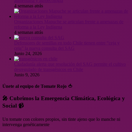
alimentaria y agroecología
4 semanas atrás
Organizaciones Mapuche se articulan frente a amenazas de
reforma a la Ley Indígena
4 semanas atrás
Defensores de semillas en todo Chile tienen entre “ceja y
ceja” la nueva consulta del SAG
Junio 24, 2026
Ciudadanía alerta que resolución del SAG permite el cultivo
desregulado de transgénicos en Chile
Junio 9, 2026
Únete al equipo de Tomate Rojo 🍅
🎤 Cubrimos la Emergencia Climática, Ecológica y
Social 📹
Un tomate con colores propios, sin tinte ajeno que lo manche ni
intervenga genéticamente