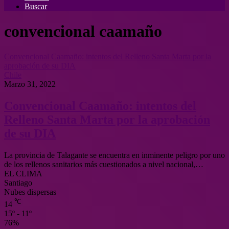
Buscar
convencional caamaño
Convencional Caamaño: intentos del Relleno Santa Marta por la
aprobación de su DIA
Chile
Marzo 31, 2022
Convencional Caamaño: intentos del
Relleno Santa Marta por la aprobación
de su DIA
La provincia de Talagante se encuentra en inminente peligro por uno
de los rellenos sanitarios más cuestionados a nivel nacional,…
EL CLIMA
Santiago
Nubes dispersas
℃
14
15º - 11º
76%