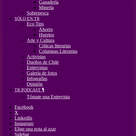
Ganadería
Minería
Sobrepesca
SÓLO EN TR
Eco Tips
Ahorro
Huertos
Arte y Cultura
Críticas literarias
Columnas Literarias
Activistas
Dueños de Chile
Entrevistas
Galería de fotos
Infografías
Opinión
TR PODCAST 🎙️
Tómate una Entrevista
Facebook
X
LinkedIn
Instagram
Elige una nota al azar
Sidebar