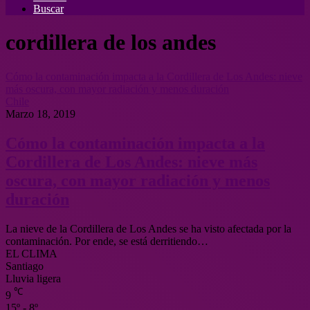
Buscar
cordillera de los andes
Cómo la contaminación impacta a la Cordillera de Los Andes: nieve
más oscura, con mayor radiación y menos duración
Chile
Marzo 18, 2019
Cómo la contaminación impacta a la
Cordillera de Los Andes: nieve más
oscura, con mayor radiación y menos
duración
La nieve de la Cordillera de Los Andes se ha visto afectada por la
contaminación. Por ende, se está derritiendo…
EL CLIMA
Santiago
Lluvia ligera
℃
9
15º - 8º