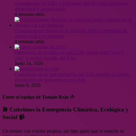
comunidades en Taller y Encuentro abierto sobre soberanía
alimentaria y agroecología
4 semanas atrás
Organizaciones Mapuche se articulan frente a amenazas de
reforma a la Ley Indígena
4 semanas atrás
Defensores de semillas en todo Chile tienen entre “ceja y
ceja” la nueva consulta del SAG
Junio 24, 2026
Ciudadanía alerta que resolución del SAG permite el cultivo
desregulado de transgénicos en Chile
Junio 9, 2026
Únete al equipo de Tomate Rojo 🍅
🎤 Cubrimos la Emergencia Climática, Ecológica y
Social 📹
Un tomate con colores propios, sin tinte ajeno que lo manche ni