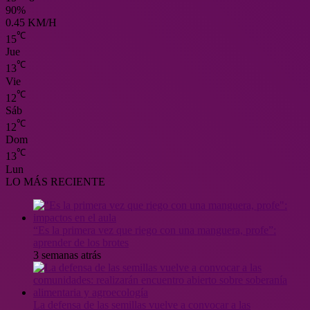
90%
0.45 KM/H
℃
15
Jue
℃
13
Vie
℃
12
Sáb
℃
12
Dom
℃
13
Lun
LO MÁS RECIENTE
“Es la primera vez que riego con una manguera, profe”:
aprender de los brotes
3 semanas atrás
La defensa de las semillas vuelve a convocar a las