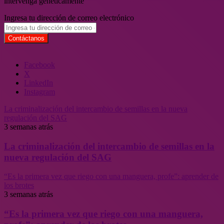
intervenga genéticamente
Ingresa tu dirección de correo electrónico
Facebook
X
LinkedIn
Instagram
La criminalización del intercambio de semillas en la nueva
regulación del SAG
3 semanas atrás
La criminalización del intercambio de semillas en la
nueva regulación del SAG
“Es la primera vez que riego con una manguera, profe”: aprender de
los brotes
3 semanas atrás
“Es la primera vez que riego con una manguera,