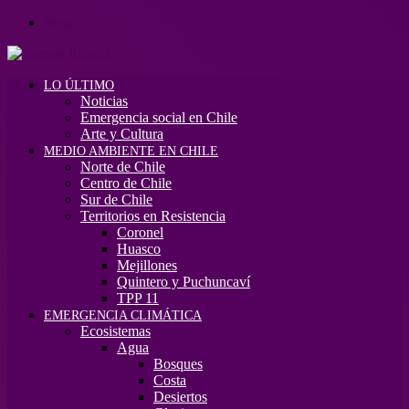
Menú
LO ÚLTIMO
Noticias
Emergencia social en Chile
Arte y Cultura
MEDIO AMBIENTE EN CHILE
Norte de Chile
Centro de Chile
Sur de Chile
Territorios en Resistencia
Coronel
Huasco
Mejillones
Quintero y Puchuncaví
TPP 11
EMERGENCIA CLIMÁTICA
Ecosistemas
Agua
Bosques
Costa
Desiertos