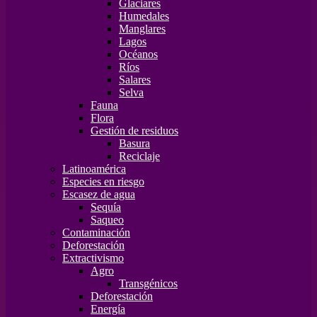
Glaciares
Humedales
Manglares
Lagos
Océanos
Ríos
Salares
Selva
Fauna
Flora
Gestión de residuos
Basura
Reciclaje
Latinoamérica
Especies en riesgo
Escasez de agua
Sequía
Saqueo
Contaminación
Deforestación
Extractivismo
Agro
Transgénicos
Deforestación
Energía