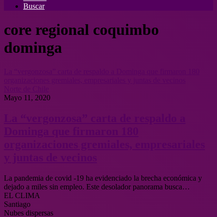
Buscar
core regional coquimbo
dominga
La “vergonzosa” carta de respaldo a Dominga que firmaron 180
organizaciones gremiales, empresariales y juntas de vecinos
Norte de Chile
Mayo 11, 2020
La “vergonzosa” carta de respaldo a
Dominga que firmaron 180
organizaciones gremiales, empresariales
y juntas de vecinos
La pandemia de covid -19 ha evidenciado la brecha económica y
dejado a miles sin empleo. Este desolador panorama busca…
EL CLIMA
Santiago
Nubes dispersas