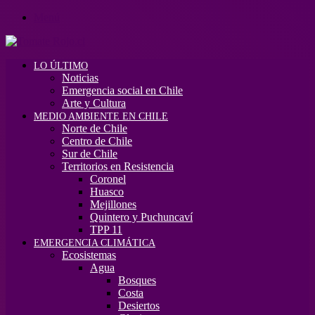
Menú
LO ÚLTIMO
Noticias
Emergencia social en Chile
Arte y Cultura
MEDIO AMBIENTE EN CHILE
Norte de Chile
Centro de Chile
Sur de Chile
Territorios en Resistencia
Coronel
Huasco
Mejillones
Quintero y Puchuncaví
TPP 11
EMERGENCIA CLIMÁTICA
Ecosistemas
Agua
Bosques
Costa
Desiertos