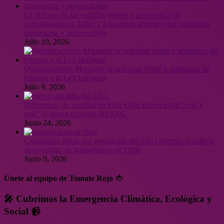
La defensa de las semillas vuelve a convocar a las
comunidades en Taller y Encuentro abierto sobre soberanía
alimentaria y agroecología
Julio 10, 2026
Organizaciones Mapuche se articulan frente a amenazas de
reforma a la Ley Indígena
Julio 9, 2026
Defensores de semillas en todo Chile tienen entre “ceja y
ceja” la nueva consulta del SAG
Junio 24, 2026
Ciudadanía alerta que resolución del SAG permite el cultivo
desregulado de transgénicos en Chile
Junio 9, 2026
Únete al equipo de Tomate Rojo 🍅
🎤 Cubrimos la Emergencia Climática, Ecológica y
Social 📹