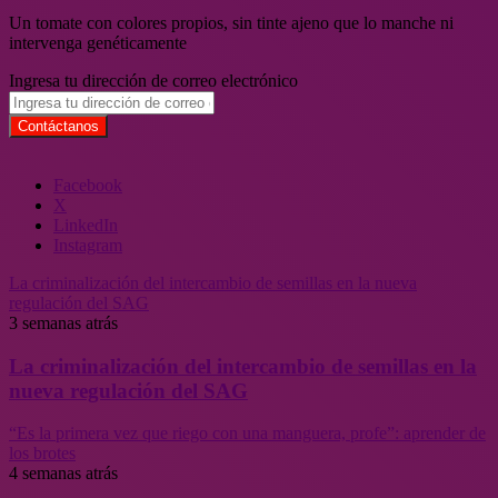
Un tomate con colores propios, sin tinte ajeno que lo manche ni
intervenga genéticamente
Ingresa tu dirección de correo electrónico
Facebook
X
LinkedIn
Instagram
La criminalización del intercambio de semillas en la nueva
regulación del SAG
3 semanas atrás
La criminalización del intercambio de semillas en la
nueva regulación del SAG
“Es la primera vez que riego con una manguera, profe”: aprender de
los brotes
4 semanas atrás