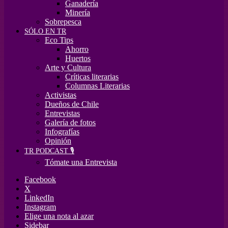
Ganadería
Minería
Sobrepesca
SÓLO EN TR
Eco Tips
Ahorro
Huertos
Arte y Cultura
Críticas literarias
Columnas Literarias
Activistas
Dueños de Chile
Entrevistas
Galería de fotos
Infografías
Opinión
TR PODCAST 🎙️
Tómate una Entrevista
Facebook
X
LinkedIn
Instagram
Elige una nota al azar
Sidebar