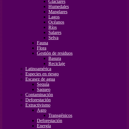
Glaciares
Humedales
Manglares
Lagos
Océanos
Ríos
Salares
Selva
Fauna
Flora
Gestión de residuos
Basura
Reciclaje
Latinoamérica
Especies en riesgo
Escasez de agua
Sequía
Saqueo
Contaminación
Deforestación
Extractivismo
Agro
Transgénicos
Deforestación
Energía