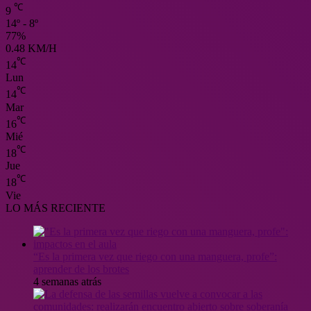
℃
9
14º - 8º
77%
0.48 KM/H
℃
14
Lun
℃
14
Mar
℃
16
Mié
℃
18
Jue
℃
18
Vie
LO MÁS RECIENTE
“Es la primera vez que riego con una manguera, profe”:
aprender de los brotes
4 semanas atrás