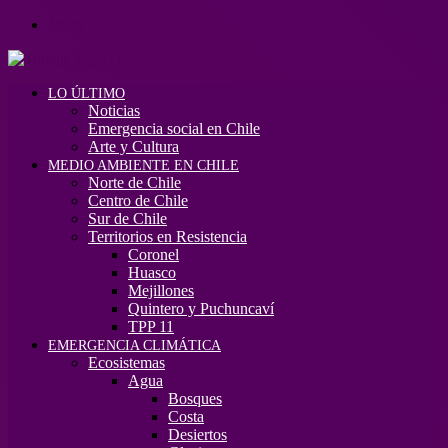
Menú
LO ÚLTIMO
Noticias
Emergencia social en Chile
Arte y Cultura
MEDIO AMBIENTE EN CHILE
Norte de Chile
Centro de Chile
Sur de Chile
Territorios en Resistencia
Coronel
Huasco
Mejillones
Quintero y Puchuncaví
TPP 11
EMERGENCIA CLIMÁTICA
Ecosistemas
Agua
Bosques
Costa
Desiertos