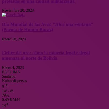
protestas en una ciudad militarizada
Noviembre 20, 2023
Día Mundial de las Aves: “Abrí una ventana”
(Poema de Humin Bucaz)
Enero 10, 2023
Fiebre del oro: cómo la minería legal e ilegal
amenaza al norte de Bolivia
Enero 4, 2023
EL CLIMA
Santiago
Nubes dispersas
℃
9
14º - 8º
79%
0.49 KM/H
℃
14