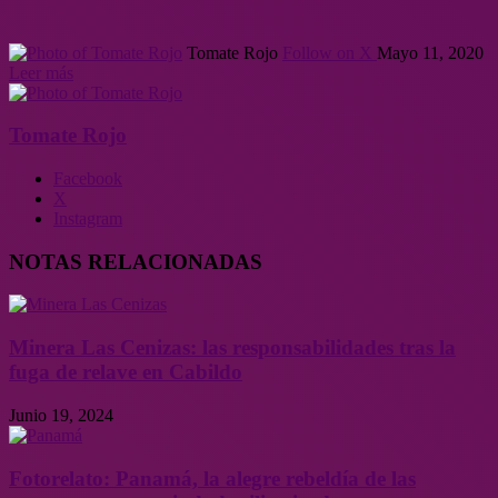
Tomate Rojo
Follow on X
Mayo 11, 2020
Leer más
Tomate Rojo
Facebook
X
Instagram
NOTAS RELACIONADAS
Minera Las Cenizas: las responsabilidades tras la
fuga de relave en Cabildo
Junio 19, 2024
Fotorelato: Panamá, la alegre rebeldía de las