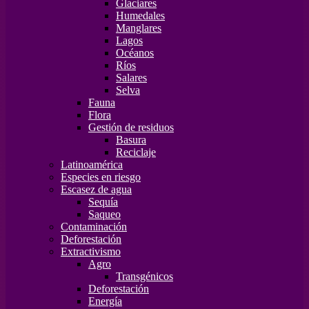
Glaciares
Humedales
Manglares
Lagos
Océanos
Ríos
Salares
Selva
Fauna
Flora
Gestión de residuos
Basura
Reciclaje
Latinoamérica
Especies en riesgo
Escasez de agua
Sequía
Saqueo
Contaminación
Deforestación
Extractivismo
Agro
Transgénicos
Deforestación
Energía