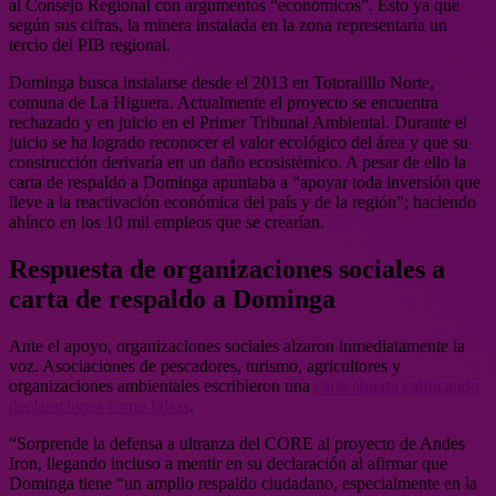
al Consejo Regional con argumentos “económicos”. Esto ya que
según sus cifras, la minera instalada en la zona representaría un
tercio del PIB regional.
Dominga busca instalarse desde el 2013 en Totoralillo Norte,
comuna de La Higuera. Actualmente el proyecto se encuentra
rechazado y en juicio en el Primer Tribunal Ambiental. Durante el
juicio se ha logrado reconocer el valor ecológico del área y que su
construcción derivaría en un daño ecosistémico. A pesar de ello la
carta de respaldo a Dominga apuntaba a “apoyar toda inversión que
lleve a la reactivación económica del país y de la región”; haciendo
ahínco en los 10 mil empleos que se crearían.
Respuesta de organizaciones sociales a
carta de respaldo a Dominga
Ante el apoyo, organizaciones sociales alzaron inmediatamente la
voz. Asociaciones de pescadores, turismo, agricultores y
organizaciones ambientales escribieron una
carta abierta calificando
declaraciones como falsas
.
“Sorprende la defensa a ultranza del CORE al proyecto de Andes
Iron, llegando incluso a mentir en su declaración al afirmar que
Dominga tiene “un amplio respaldo ciudadano, especialmente en la