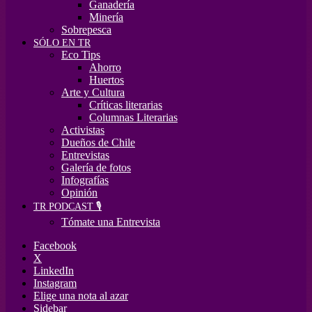
Ganadería
Minería
Sobrepesca
SÓLO EN TR
Eco Tips
Ahorro
Huertos
Arte y Cultura
Críticas literarias
Columnas Literarias
Activistas
Dueños de Chile
Entrevistas
Galería de fotos
Infografías
Opinión
TR PODCAST 🎙️
Tómate una Entrevista
Facebook
X
LinkedIn
Instagram
Elige una nota al azar
Sidebar