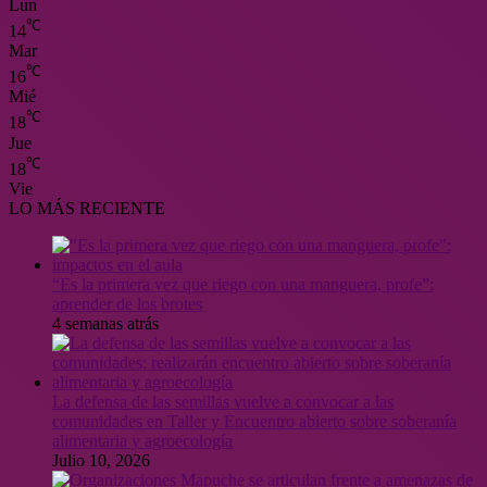
Lun
℃
14
Mar
℃
16
Mié
℃
18
Jue
℃
18
Vie
LO MÁS RECIENTE
“Es la primera vez que riego con una manguera, profe”:
aprender de los brotes
4 semanas atrás
La defensa de las semillas vuelve a convocar a las
comunidades en Taller y Encuentro abierto sobre soberanía
alimentaria y agroecología
Julio 10, 2026