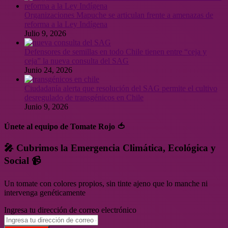
Organizaciones Mapuche se articulan frente a amenazas de
reforma a la Ley Indígena
Julio 9, 2026
Defensores de semillas en todo Chile tienen entre “ceja y
ceja” la nueva consulta del SAG
Junio 24, 2026
Ciudadanía alerta que resolución del SAG permite el cultivo
desregulado de transgénicos en Chile
Junio 9, 2026
Únete al equipo de Tomate Rojo 🍅
🎤 Cubrimos la Emergencia Climática, Ecológica y
Social 📹
Un tomate con colores propios, sin tinte ajeno que lo manche ni
intervenga genéticamente
Ingresa tu dirección de correo electrónico