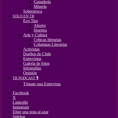
Ganadería
Minería
Sobrepesca
SÓLO EN TR
Eco Tips
Ahorro
Huertos
Arte y Cultura
Críticas literarias
Columnas Literarias
Activistas
Dueños de Chile
Entrevistas
Galería de fotos
Infografías
Opinión
TR PODCAST 🎙️
Tómate una Entrevista
Facebook
X
LinkedIn
Instagram
Elige una nota al azar
Sidebar