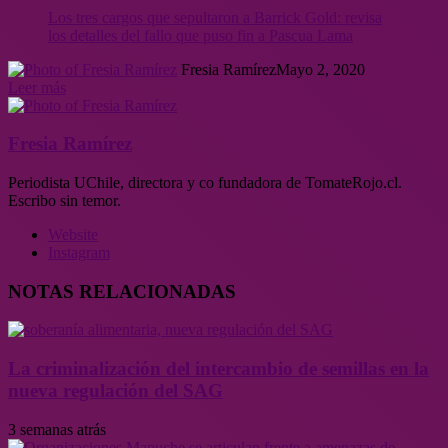
Los tres cargos que sepultaron a Barrick Gold: revisa
los detalles del fallo que puso fin a Pascua Lama
Fresia Ramírez
Mayo 2, 2020
Leer más
Fresia Ramírez
Periodista UChile, directora y co fundadora de TomateRojo.cl.
Escribo sin temor.
Website
Instagram
NOTAS RELACIONADAS
La criminalización del intercambio de semillas en la
nueva regulación del SAG
3 semanas atrás