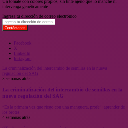
Un tomate con colores propios, sin tinte ajeno que lo manche ni
intervenga genéticamente
Ingresa tu dirección de correo electrónico
Facebook
X
LinkedIn
Instagram
La criminalización del intercambio de semillas en la nueva
regulación del SAG
3 semanas atrás
La criminalización del intercambio de semillas en la
nueva regulación del SAG
“Es la primera vez que riego con una manguera, profe”: aprender de
los brotes
4 semanas atrás