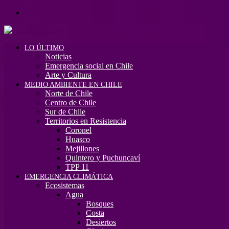
Menú
LO ÚLTIMO
Noticias
Emergencia social en Chile
Arte y Cultura
MEDIO AMBIENTE EN CHILE
Norte de Chile
Centro de Chile
Sur de Chile
Territorios en Resistencia
Coronel
Huasco
Mejillones
Quintero y Puchuncaví
TPP 11
EMERGENCIA CLIMÁTICA
Ecosistemas
Agua
Bosques
Costa
Desiertos