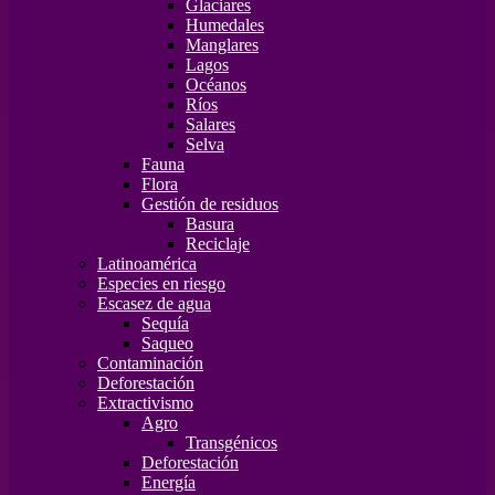
Glaciares
Humedales
Manglares
Lagos
Océanos
Ríos
Salares
Selva
Fauna
Flora
Gestión de residuos
Basura
Reciclaje
Latinoamérica
Especies en riesgo
Escasez de agua
Sequía
Saqueo
Contaminación
Deforestación
Extractivismo
Agro
Transgénicos
Deforestación
Energía