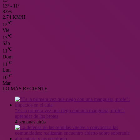
13
13º - 11º
83%
2.74 KM/H
℃
12
Vie
℃
13
Sáb
℃
11
Dom
℃
11
Lun
℃
10
Mar
LO MÁS RECIENTE
“Es la primera vez que riego con una manguera, profe”:
aprender de los brotes
4 semanas atrás