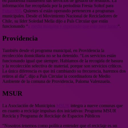
en pandemia mantienen sus servicios de gestión de residuos. La
información fue recopilada por la periodista Fresia Soltof para
Futuro360
. Quienes sí están operando pertenecen a programas
municipales. Desde el Movimiento Nacional de Recicladores de
Chile, su líder Soledad Mella dijo a País Circular que están
funcionando “
a media máquina y esperando que esto pase luego
“.
Providencia
También desde el programa municipal, en Providencia la
recolección domiciliaria no se ha detenido. “Los servicios están
funcionando igual que siempre. Hablamos de la recogida de basura
y la recolección selectiva de material, porque son servicios críticos.
La única diferencia es que irá cambiando su frecuencia, haremos dos
retiros al día”, dijo a País Circular la coordinadora de Medio
Ambiente de la comuna de Providencia, Paloma Valenzuela.
MSUR
La Asociación de Municipios
MSUR
integra a nueve comunas que
en cuanto a reciclaje impulsas dos iniciativas: Programa MSUR
Recicla y Programa de Reciclaje de Espacios Públicos
“Nosotros tenemos como política entender que el reciclaje es un