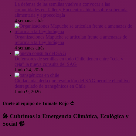
La defensa de las semillas vuelve a convocar a las
comunidades en Taller y Encuentro abierto sobre soberanía
alimentaria y agroecología
4 semanas atrás
Organizaciones Mapuche se articulan frente a amenazas de
reforma a la Ley Indígena
4 semanas atrás
Defensores de semillas en todo Chile tienen entre “ceja y
ceja” la nueva consulta del SAG
Junio 24, 2026
Ciudadanía alerta que resolución del SAG permite el cultivo
desregulado de transgénicos en Chile
Junio 9, 2026
Únete al equipo de Tomate Rojo 🍅
🎤 Cubrimos la Emergencia Climática, Ecológica y
Social 📹