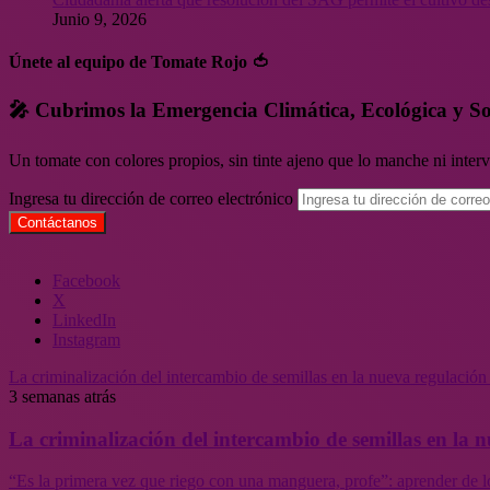
Junio 9, 2026
Únete al equipo de Tomate Rojo 🍅
🎤 Cubrimos la Emergencia Climática, Ecológica y So
Un tomate con colores propios, sin tinte ajeno que lo manche ni inte
Ingresa tu dirección de correo electrónico
Facebook
X
LinkedIn
Instagram
La criminalización del intercambio de semillas en la nueva regulació
3 semanas atrás
La criminalización del intercambio de semillas en la
“Es la primera vez que riego con una manguera, profe”: aprender de l