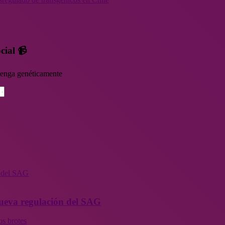
cial 📹
rvenga genéticamente
n del SAG
 nueva regulación del SAG
os brotes