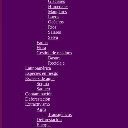
Glaciares
Humedales
Manglares
Lagos
Océanos
Ríos
Salares
Selva
Fauna
Flora
Gestión de residuos
Basura
Reciclaje
Latinoamérica
Especies en riesgo
Escasez de agua
Sequía
Saqueo
Contaminación
Deforestación
Extractivismo
Agro
Transgénicos
Deforestación
Energía