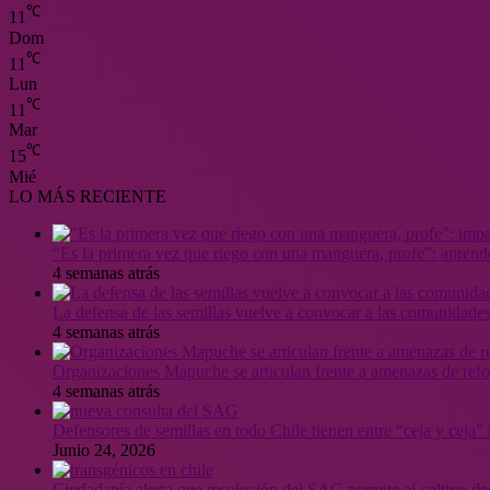
℃
11
Dom
℃
11
Lun
℃
11
Mar
℃
15
Mié
LO MÁS RECIENTE
“Es la primera vez que riego con una manguera, profe”: aprende
4 semanas atrás
La defensa de las semillas vuelve a convocar a las comunidades
4 semanas atrás
Organizaciones Mapuche se articulan frente a amenazas de ref
4 semanas atrás
Defensores de semillas en todo Chile tienen entre “ceja y ceja
Junio 24, 2026
Ciudadanía alerta que resolución del SAG permite el cultivo de