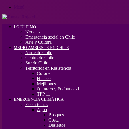
Menú
LO ÚLTIMO
Noticias
Emergencia social en Chile
Arte y Cultura
MEDIO AMBIENTE EN CHILE
Norte de Chile
Centro de Chile
Sur de Chile
Territorios en Resistencia
Coronel
Huasco
Mejillones
Quintero y Puchuncaví
TPP 11
EMERGENCIA CLIMÁTICA
Ecosistemas
Agua
Bosques
Costa
Desiertos