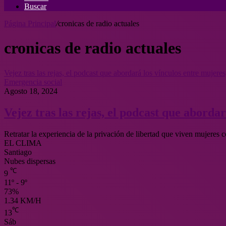
Buscar
Página Principal
/
cronicas de radio actuales
cronicas de radio actuales
Vejez tras las rejas, el podcast que abordará los vínculos entre mujere
Emergencia social
Agosto 18, 2024
Vejez tras las rejas, el podcast que aborda
Retratar la experiencia de la privación de libertad que viven mujeres
EL CLIMA
Santiago
Nubes dispersas
℃
9
11º - 9º
73%
1.34 KM/H
℃
13
Sáb