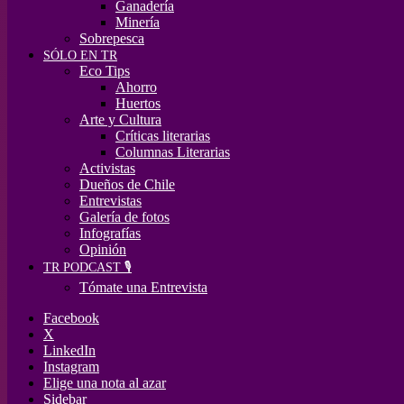
Ganadería
Minería
Sobrepesca
SÓLO EN TR
Eco Tips
Ahorro
Huertos
Arte y Cultura
Críticas literarias
Columnas Literarias
Activistas
Dueños de Chile
Entrevistas
Galería de fotos
Infografías
Opinión
TR PODCAST 🎙️
Tómate una Entrevista
Facebook
X
LinkedIn
Instagram
Elige una nota al azar
Sidebar