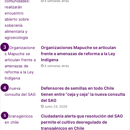
t
4 semanas atrás
i
g
a
r
e
l
c
Organizaciones Mapuche se articulan
a
frente a amenazas de reforma a la Ley
m
Indígena
b
4 semanas atrás
i
o
c
l
Defensores de semillas en todo Chile
i
tienen entre “ceja y ceja” la nueva consulta
m
del SAG
á
Junio 24, 2026
t
Ciudadanía alerta que resolución del SAG
i
permite el cultivo desregulado de
c
transgénicos en Chile
o