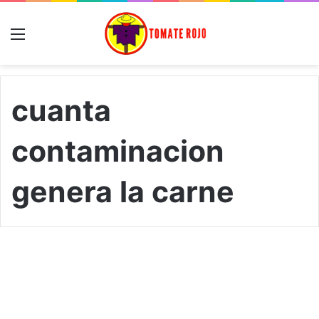
Menú
cuanta
contaminacion
genera la carne
C
o
Noticias
n
s
u