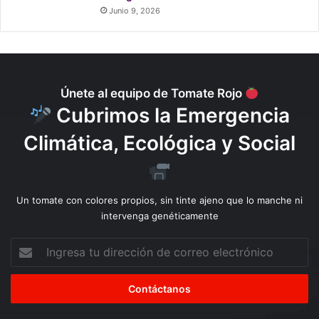
Junio 9, 2026
Únete al equipo de Tomate Rojo
Cubrimos la Emergencia
Climática, Ecológica y Social
Un tomate con colores propios, sin tinte ajeno que lo manche ni
intervenga genéticamente
Ingresa
tu
dirección
de
correo