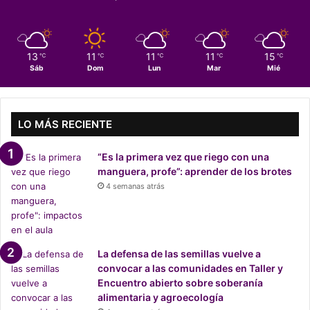
e
a
l
m
13
11
11
11
15
℃
℃
℃
℃
℃
e
Sáb
Dom
Lun
Mar
Mié
n
o
s
e
LO MÁS RECIENTE
n
u
“Es la primera vez que riego con una
n
manguera, profe”: aprender de los brotes
7
4 semanas atrás
5
%
p
a
r
La defensa de las semillas vuelve a
a
convocar a las comunidades en Taller y
m
Encuentro abierto sobre soberanía
i
alimentaria y agroecología