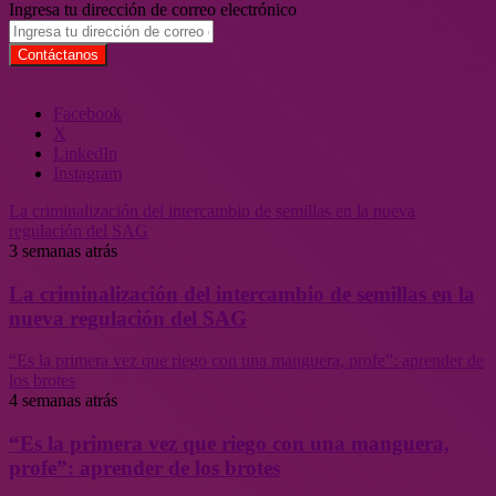
Ingresa tu dirección de correo electrónico
Facebook
X
LinkedIn
Instagram
La criminalización del intercambio de semillas en la nueva
regulación del SAG
3 semanas atrás
La criminalización del intercambio de semillas en la
nueva regulación del SAG
“Es la primera vez que riego con una manguera, profe”: aprender de
los brotes
4 semanas atrás
“Es la primera vez que riego con una manguera,
profe”: aprender de los brotes