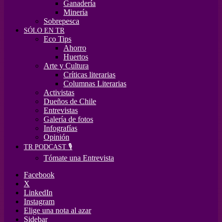
Ganadería
Minería
Sobrepesca
SÓLO EN TR
Eco Tips
Ahorro
Huertos
Arte y Cultura
Críticas literarias
Columnas Literarias
Activistas
Dueños de Chile
Entrevistas
Galería de fotos
Infografías
Opinión
TR PODCAST 🎙️
Tómate una Entrevista
Facebook
X
LinkedIn
Instagram
Elige una nota al azar
Sidebar