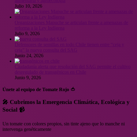
alimentaria y agroecología
Julio 10, 2026
Organizaciones Mapuche se articulan frente a amenazas de
reforma a la Ley Indígena
Julio 9, 2026
Defensores de semillas en todo Chile tienen entre “ceja y
ceja” la nueva consulta del SAG
Junio 24, 2026
Ciudadanía alerta que resolución del SAG permite el cultivo
desregulado de transgénicos en Chile
Junio 9, 2026
Únete al equipo de Tomate Rojo 🍅
🎤 Cubrimos la Emergencia Climática, Ecológica y
Social 📹
Un tomate con colores propios, sin tinte ajeno que lo manche ni
intervenga genéticamente