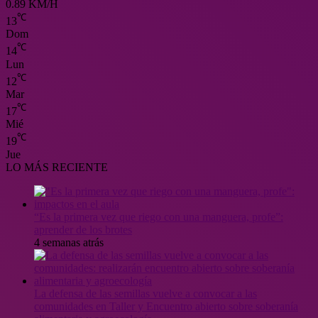
0.89 KM/H
℃
13
Dom
℃
14
Lun
℃
12
Mar
℃
17
Mié
℃
19
Jue
LO MÁS RECIENTE
“Es la primera vez que riego con una manguera, profe”:
aprender de los brotes
4 semanas atrás
La defensa de las semillas vuelve a convocar a las
comunidades en Taller y Encuentro abierto sobre soberanía