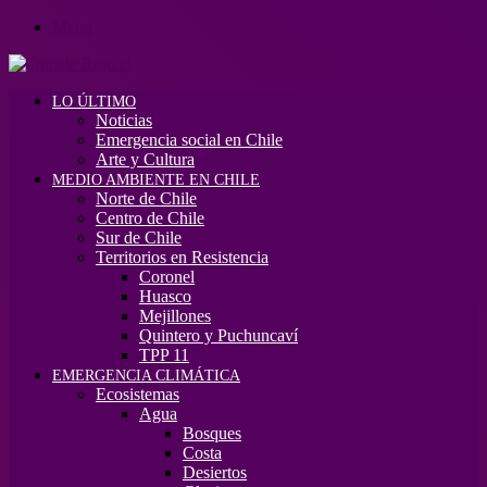
Menú
LO ÚLTIMO
Noticias
Emergencia social en Chile
Arte y Cultura
MEDIO AMBIENTE EN CHILE
Norte de Chile
Centro de Chile
Sur de Chile
Territorios en Resistencia
Coronel
Huasco
Mejillones
Quintero y Puchuncaví
TPP 11
EMERGENCIA CLIMÁTICA
Ecosistemas
Agua
Bosques
Costa
Desiertos