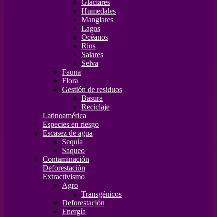
Glaciares
Humedales
Manglares
Lagos
Océanos
Ríos
Salares
Selva
Fauna
Flora
Gestión de residuos
Basura
Reciclaje
Latinoamérica
Especies en riesgo
Escasez de agua
Sequía
Saqueo
Contaminación
Deforestación
Extractivismo
Agro
Transgénicos
Deforestación
Energía