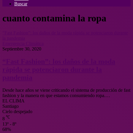
Buscar
cuanto contamina la ropa
“Fast Fashion”: los daños de la moda rápida se potenciaron durante
la pandemia
Emergencia Climática
Septiembre 30, 2020
“Fast Fashion”: los daños de la moda
rápida se potenciaron durante la
pandemia
Desde hace años se viene criticando el sistema de producción de fast
fashion y la manera en que estamos consumiendo ropa.…
EL CLIMA
Santiago
Cielo despejado
℃
8
13º - 8º
68%