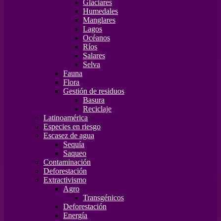
Glaciares
Humedales
Manglares
Lagos
Océanos
Ríos
Salares
Selva
Fauna
Flora
Gestión de residuos
Basura
Reciclaje
Latinoamérica
Especies en riesgo
Escasez de agua
Sequía
Saqueo
Contaminación
Deforestación
Extractivismo
Agro
Transgénicos
Deforestación
Energía