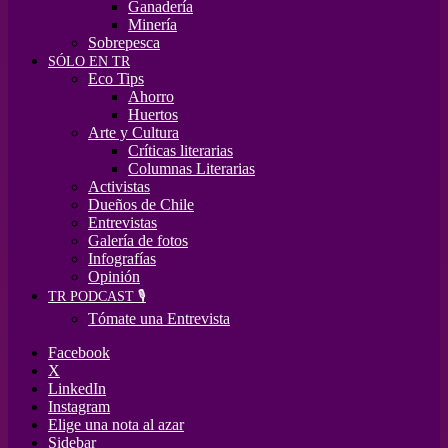
Ganadería
Minería
Sobrepesca
SÓLO EN TR
Eco Tips
Ahorro
Huertos
Arte y Cultura
Críticas literarias
Columnas Literarias
Activistas
Dueños de Chile
Entrevistas
Galería de fotos
Infografías
Opinión
TR PODCAST 🎙️
Tómate una Entrevista
Facebook
X
LinkedIn
Instagram
Elige una nota al azar
Sidebar