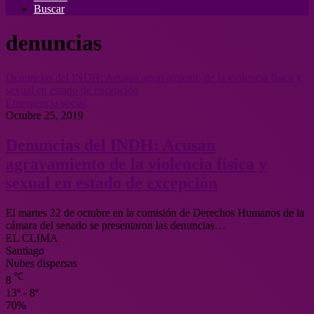
Buscar
denuncias
Denuncias del INDH: Acusan agravamiento de la violencia física y
sexual en estado de excepción
Emergencia social
Octubre 25, 2019
Denuncias del INDH: Acusan
agravamiento de la violencia física y
sexual en estado de excepción
El martes 22 de octubre en la comisión de Derechos Humanos de la
cámara del senado se presentaron las denuncias…
EL CLIMA
Santiago
Nubes dispersas
℃
8
13º - 8º
70%