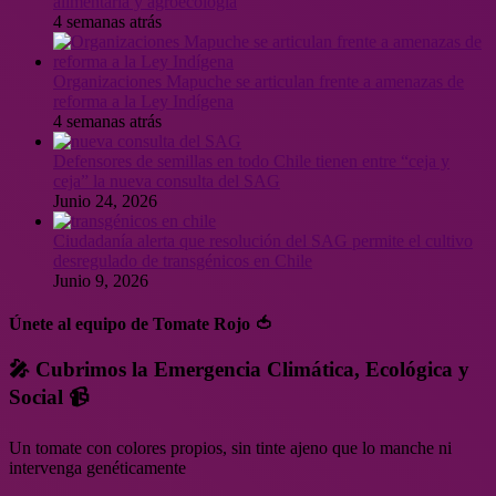
alimentaria y agroecología
4 semanas atrás
Organizaciones Mapuche se articulan frente a amenazas de
reforma a la Ley Indígena
4 semanas atrás
Defensores de semillas en todo Chile tienen entre “ceja y
ceja” la nueva consulta del SAG
Junio 24, 2026
Ciudadanía alerta que resolución del SAG permite el cultivo
desregulado de transgénicos en Chile
Junio 9, 2026
Únete al equipo de Tomate Rojo 🍅
🎤 Cubrimos la Emergencia Climática, Ecológica y
Social 📹
Un tomate con colores propios, sin tinte ajeno que lo manche ni
intervenga genéticamente