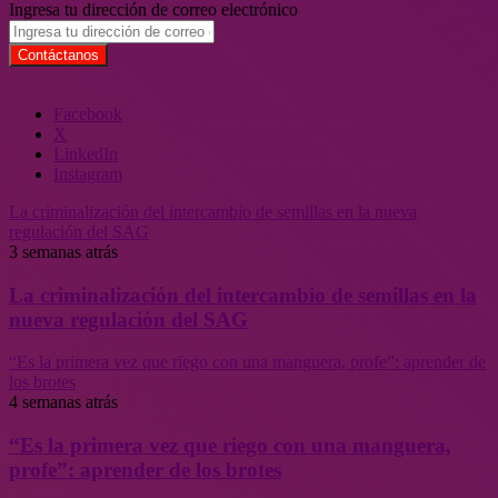
Ingresa tu dirección de correo electrónico
Facebook
X
LinkedIn
Instagram
La criminalización del intercambio de semillas en la nueva
regulación del SAG
3 semanas atrás
La criminalización del intercambio de semillas en la
nueva regulación del SAG
“Es la primera vez que riego con una manguera, profe”: aprender de
los brotes
4 semanas atrás
“Es la primera vez que riego con una manguera,
profe”: aprender de los brotes