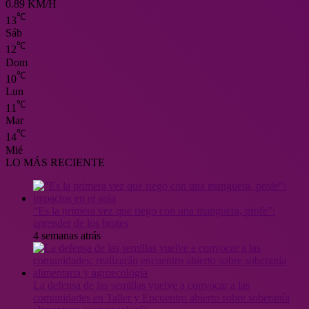
0.89 KM/H
℃
13
Sáb
℃
12
Dom
℃
10
Lun
℃
11
Mar
℃
14
Mié
LO MÁS RECIENTE
“Es la primera vez que riego con una manguera, profe”:
aprender de los brotes
4 semanas atrás
La defensa de las semillas vuelve a convocar a las
comunidades en Taller y Encuentro abierto sobre soberanía