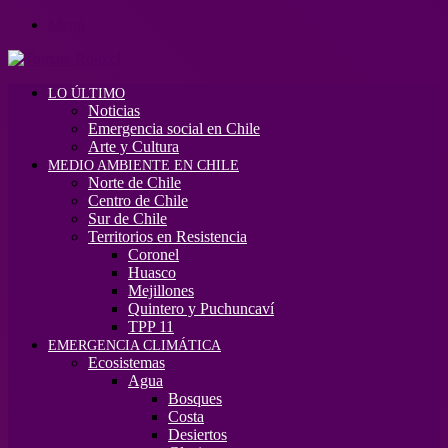
Menú
LO ÚLTIMO
Noticias
Emergencia social en Chile
Arte y Cultura
MEDIO AMBIENTE EN CHILE
Norte de Chile
Centro de Chile
Sur de Chile
Territorios en Resistencia
Coronel
Huasco
Mejillones
Quintero y Puchuncaví
TPP 11
EMERGENCIA CLIMÁTICA
Ecosistemas
Agua
Bosques
Costa
Desiertos