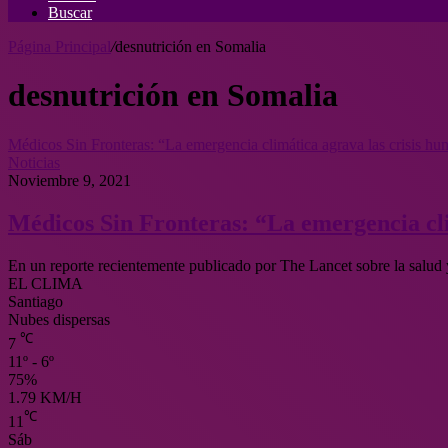
Buscar
Página Principal
/
desnutrición en Somalia
desnutrición en Somalia
Médicos Sin Fronteras: “La emergencia climática agrava las crisis hu
Noticias
Noviembre 9, 2021
Médicos Sin Fronteras: “La emergencia cli
En un reporte recientemente publicado por The Lancet sobre la salud
EL CLIMA
Santiago
Nubes dispersas
℃
7
11º - 6º
75%
1.79 KM/H
℃
11
Sáb