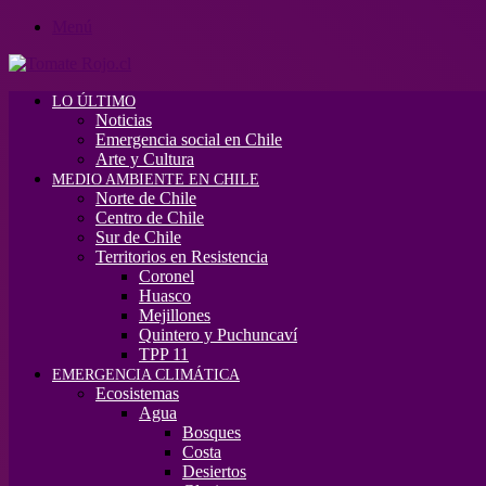
Menú
LO ÚLTIMO
Noticias
Emergencia social en Chile
Arte y Cultura
MEDIO AMBIENTE EN CHILE
Norte de Chile
Centro de Chile
Sur de Chile
Territorios en Resistencia
Coronel
Huasco
Mejillones
Quintero y Puchuncaví
TPP 11
EMERGENCIA CLIMÁTICA
Ecosistemas
Agua
Bosques
Costa
Desiertos