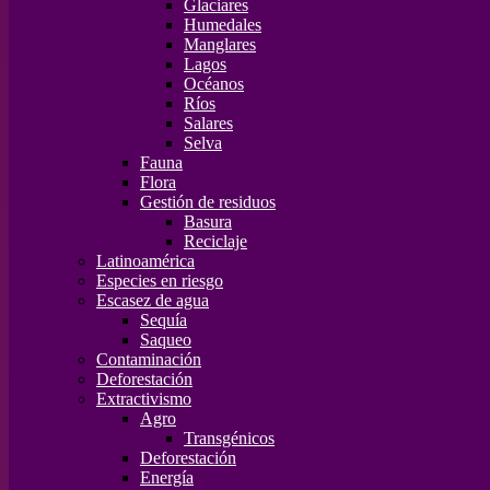
Glaciares
Humedales
Manglares
Lagos
Océanos
Ríos
Salares
Selva
Fauna
Flora
Gestión de residuos
Basura
Reciclaje
Latinoamérica
Especies en riesgo
Escasez de agua
Sequía
Saqueo
Contaminación
Deforestación
Extractivismo
Agro
Transgénicos
Deforestación
Energía