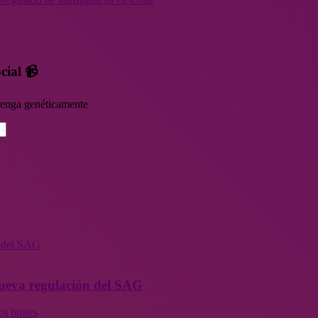
cial 📹
rvenga genéticamente
n del SAG
 nueva regulación del SAG
os brotes