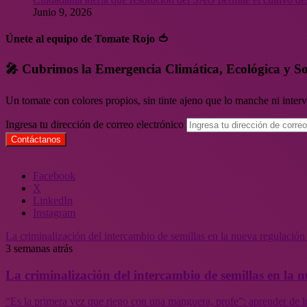
Junio 9, 2026
Únete al equipo de Tomate Rojo 🍅
🎤 Cubrimos la Emergencia Climática, Ecológica y So
Un tomate con colores propios, sin tinte ajeno que lo manche ni inte
Ingresa tu dirección de correo electrónico
Facebook
X
LinkedIn
Instagram
La criminalización del intercambio de semillas en la nueva regulació
3 semanas atrás
La criminalización del intercambio de semillas en la
“Es la primera vez que riego con una manguera, profe”: aprender de l