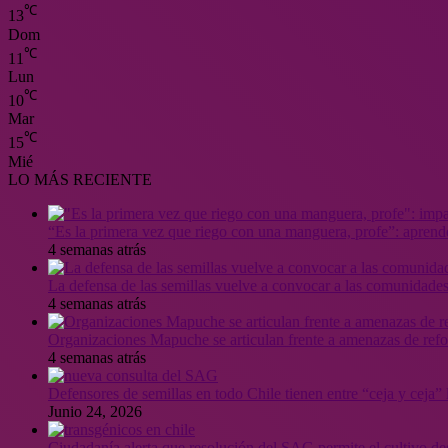
℃
13
Dom
℃
11
Lun
℃
10
Mar
℃
15
Mié
LO MÁS RECIENTE
“Es la primera vez que riego con una manguera, profe”: aprende
4 semanas atrás
La defensa de las semillas vuelve a convocar a las comunidades
4 semanas atrás
Organizaciones Mapuche se articulan frente a amenazas de ref
4 semanas atrás
Defensores de semillas en todo Chile tienen entre “ceja y ceja
Junio 24, 2026
Ciudadanía alerta que resolución del SAG permite el cultivo de