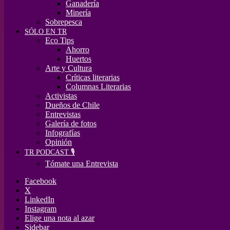
Ganadería
Minería
Sobrepesca
SÓLO EN TR
Eco Tips
Ahorro
Huertos
Arte y Cultura
Críticas literarias
Columnas Literarias
Activistas
Dueños de Chile
Entrevistas
Galería de fotos
Infografías
Opinión
TR PODCAST 🎙️
Tómate una Entrevista
Facebook
X
LinkedIn
Instagram
Elige una nota al azar
Sidebar