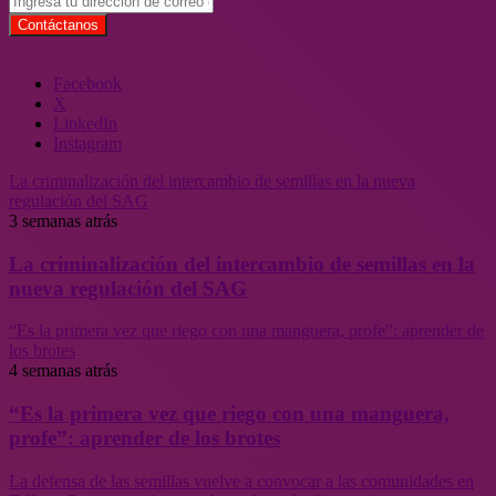
Facebook
X
LinkedIn
Instagram
La criminalización del intercambio de semillas en la nueva
regulación del SAG
3 semanas atrás
La criminalización del intercambio de semillas en la
nueva regulación del SAG
“Es la primera vez que riego con una manguera, profe”: aprender de
los brotes
4 semanas atrás
“Es la primera vez que riego con una manguera,
profe”: aprender de los brotes
La defensa de las semillas vuelve a convocar a las comunidades en