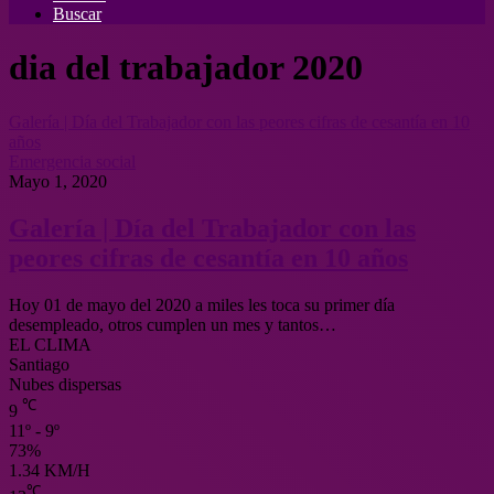
Buscar
dia del trabajador 2020
Galería | Día del Trabajador con las peores cifras de cesantía en 10
años
Emergencia social
Mayo 1, 2020
Galería | Día del Trabajador con las
peores cifras de cesantía en 10 años
Hoy 01 de mayo del 2020 a miles les toca su primer día
desempleado, otros cumplen un mes y tantos…
EL CLIMA
Santiago
Nubes dispersas
℃
9
11º - 9º
73%
1.34 KM/H
℃