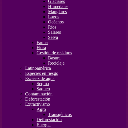
Glaciares
Humedales
Manglares
Lagos
Océanos
Ríos
Salares
Selva
Fauna
Flora
Gestión de residuos
Basura
Reciclaje
Latinoamérica
Especies en riesgo
Escasez de agua
Sequía
Saqueo
Contaminación
Deforestación
Extractivismo
Agro
Transgénicos
Deforestación
Energía