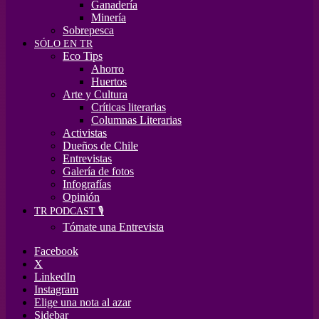
Ganadería
Minería
Sobrepesca
SÓLO EN TR
Eco Tips
Ahorro
Huertos
Arte y Cultura
Críticas literarias
Columnas Literarias
Activistas
Dueños de Chile
Entrevistas
Galería de fotos
Infografías
Opinión
TR PODCAST 🎙️
Tómate una Entrevista
Facebook
X
LinkedIn
Instagram
Elige una nota al azar
Sidebar