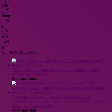
13
Sáb
℃
11
Dom
℃
11
Lun
℃
11
Mar
℃
15
Mié
LO MÁS RECIENTE
“Es la primera vez que riego con una manguera, profe”:
aprender de los brotes
4 semanas atrás
La defensa de las semillas vuelve a convocar a las
comunidades en Taller y Encuentro abierto sobre soberanía
alimentaria y agroecología
4 semanas atrás