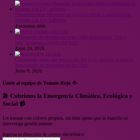
Organizaciones Mapuche se articulan frente a amenazas de
reforma a la Ley Indígena
4 semanas atrás
Defensores de semillas en todo Chile tienen entre “ceja y
ceja” la nueva consulta del SAG
Junio 24, 2026
Ciudadanía alerta que resolución del SAG permite el cultivo
desregulado de transgénicos en Chile
Junio 9, 2026
Únete al equipo de Tomate Rojo 🍅
🎤 Cubrimos la Emergencia Climática, Ecológica y
Social 📹
Un tomate con colores propios, sin tinte ajeno que lo manche ni
intervenga genéticamente
Ingresa tu dirección de correo electrónico