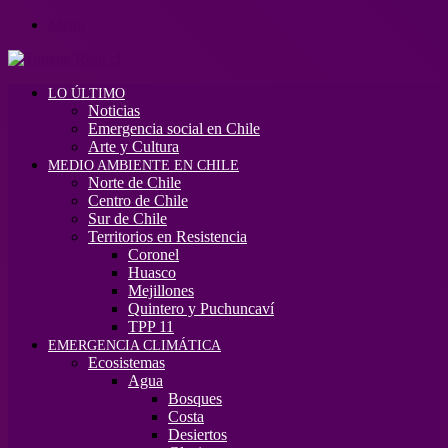
Menú
LO ÚLTIMO
Noticias
Emergencia social en Chile
Arte y Cultura
MEDIO AMBIENTE EN CHILE
Norte de Chile
Centro de Chile
Sur de Chile
Territorios en Resistencia
Coronel
Huasco
Mejillones
Quintero y Puchuncaví
TPP 11
EMERGENCIA CLIMÁTICA
Ecosistemas
Agua
Bosques
Costa
Desiertos