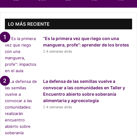
n
S
e
m
LO MÁS RECIENTE
a
n
“Es la primera vez que riego con una
a
manguera, profe”: aprender de los brotes
S
4 semanas atrás
a
n
t
a
e
La defensa de las semillas vuelve a
n
convocar a las comunidades en Taller y
N
Encuentro abierto sobre soberanía
e
alimentaria y agroecología
t
4 semanas atrás
f
l
i
x