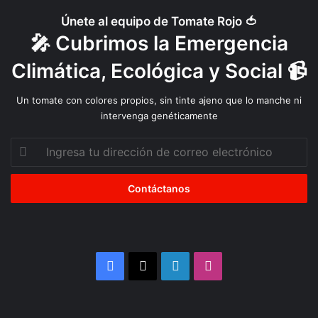
Únete al equipo de Tomate Rojo 🍅
🎤 Cubrimos la Emergencia
Climática, Ecológica y Social 📹
Un tomate con colores propios, sin tinte ajeno que lo manche ni
intervenga genéticamente
Ingresa
tu
dirección
de
correo
electrónico
Facebook
X
LinkedIn
Instagram