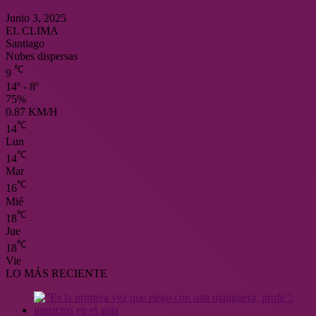
Junio 3, 2025
EL CLIMA
Santiago
Nubes dispersas
℃
9
14º - 8º
75%
0.87 KM/H
℃
14
Lun
℃
14
Mar
℃
16
Mié
℃
18
Jue
℃
18
Vie
LO MÁS RECIENTE