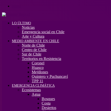
Menú
LO ÚLTIMO
Noticias
Emergencia social en Chile
Arte y Cultura
MEDIO AMBIENTE EN CHILE
Norte de Chile
Centro de Chile
Sur de Chile
Territorios en Resistencia
Coronel
Huasco
Mejillones
Quintero y Puchuncaví
TPP 11
EMERGENCIA CLIMÁTICA
Ecosistemas
Agua
Bosques
Costa
Desiertos