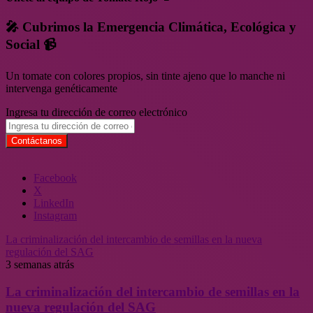
🎤 Cubrimos la Emergencia Climática, Ecológica y
Social 📹
Un tomate con colores propios, sin tinte ajeno que lo manche ni
intervenga genéticamente
Ingresa tu dirección de correo electrónico
Facebook
X
LinkedIn
Instagram
La criminalización del intercambio de semillas en la nueva
regulación del SAG
3 semanas atrás
La criminalización del intercambio de semillas en la
nueva regulación del SAG