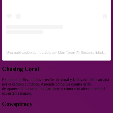
Una publicación compartida por Mari Teran 🌎 Sostenibilidad (@marianateranr)
Chasing Coral
Explora la belleza de los arrecifes de coral y la devastación causada
por el cambio climático. Aprende cómo los corales están
desapareciendo a un ritmo alarmante y cómo esto afecta a todo el
ecosistema marino.
Cowspiracy