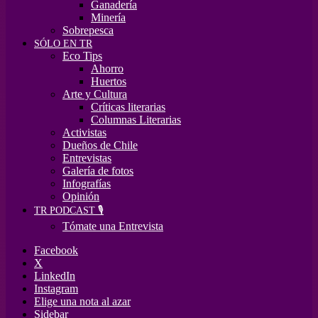
Ganadería
Minería
Sobrepesca
SÓLO EN TR
Eco Tips
Ahorro
Huertos
Arte y Cultura
Críticas literarias
Columnas Literarias
Activistas
Dueños de Chile
Entrevistas
Galería de fotos
Infografías
Opinión
TR PODCAST 🎙️
Tómate una Entrevista
Facebook
X
LinkedIn
Instagram
Elige una nota al azar
Sidebar