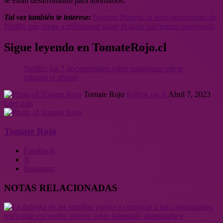
se están desarrollando para abordarlos.
Tal vez también te interese:
Nuestro Planeta: la serie documental de
Netflix que invita a reflexionar sobre el daño que hemos provocado
Sigue leyendo en TomateRojo.cl
Netflix: los 7 documentales sobre naturaleza que te
robarán el aliento
Tomate Rojo
Follow on X
Abril 7, 2023
Leer más
Tomate Rojo
Facebook
X
Instagram
NOTAS RELACIONADAS