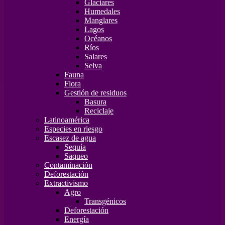
Glaciares
Humedales
Manglares
Lagos
Océanos
Ríos
Salares
Selva
Fauna
Flora
Gestión de residuos
Basura
Reciclaje
Latinoamérica
Especies en riesgo
Escasez de agua
Sequía
Saqueo
Contaminación
Deforestación
Extractivismo
Agro
Transgénicos
Deforestación
Energía