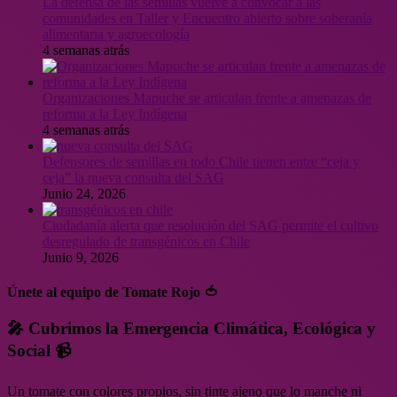
La defensa de las semillas vuelve a convocar a las
comunidades en Taller y Encuentro abierto sobre soberanía
alimentaria y agroecología
4 semanas atrás
Organizaciones Mapuche se articulan frente a amenazas de
reforma a la Ley Indígena
4 semanas atrás
Defensores de semillas en todo Chile tienen entre “ceja y
ceja” la nueva consulta del SAG
Junio 24, 2026
Ciudadanía alerta que resolución del SAG permite el cultivo
desregulado de transgénicos en Chile
Junio 9, 2026
Únete al equipo de Tomate Rojo 🍅
🎤 Cubrimos la Emergencia Climática, Ecológica y
Social 📹
Un tomate con colores propios, sin tinte ajeno que lo manche ni