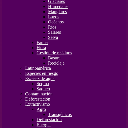
Glaciares
Humedales
Manglares
Lagos
Océanos
Ríos
Salares
Selva
Fauna
Flora
Gestión de residuos
Basura
Reciclaje
Latinoamérica
Especies en riesgo
Escasez de agua
Sequía
Saqueo
Contaminación
Deforestación
Extractivismo
Agro
Transgénicos
Deforestación
Energía