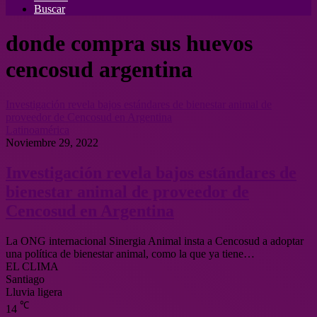
Buscar
donde compra sus huevos
cencosud argentina
Investigación revela bajos estándares de bienestar animal de
proveedor de Cencosud en Argentina
Latinoamérica
Noviembre 29, 2022
Investigación revela bajos estándares de
bienestar animal de proveedor de
Cencosud en Argentina
La ONG internacional Sinergia Animal insta a Cencosud a adoptar
una política de bienestar animal, como la que ya tiene…
EL CLIMA
Santiago
Lluvia ligera
℃
14