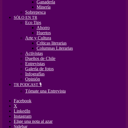
Ganadería
Minería
Sobrepesca
SÓLO EN TR
Eco Tips
Ahorro
Huertos
Arte y Cultura
Críticas literarias
Columnas Literarias
Activistas
Dueños de Chile
Entrevistas
Galería de fotos
Infografías
Opinión
TR PODCAST 🎙️
Tómate una Entrevista
Facebook
X
LinkedIn
Instagram
Elige una nota al azar
Sidebar