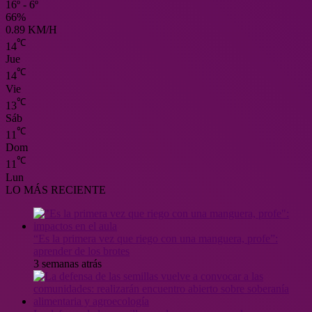
16º - 6º
66%
0.89 KM/H
℃
14
Jue
℃
14
Vie
℃
13
Sáb
℃
11
Dom
℃
11
Lun
LO MÁS RECIENTE
“Es la primera vez que riego con una manguera, profe”:
aprender de los brotes
3 semanas atrás