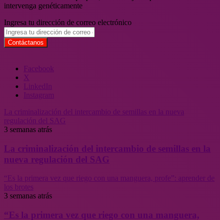
intervenga genéticamente
Ingresa tu dirección de correo electrónico
Facebook
X
LinkedIn
Instagram
La criminalización del intercambio de semillas en la nueva
regulación del SAG
3 semanas atrás
La criminalización del intercambio de semillas en la
nueva regulación del SAG
“Es la primera vez que riego con una manguera, profe”: aprender de
los brotes
3 semanas atrás
“Es la primera vez que riego con una manguera,