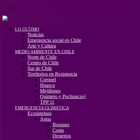
Menú
LO ÚLTIMO
Noticias
Emergencia social en Chile
Arte y Cultura
MEDIO AMBIENTE EN CHILE
Norte de Chile
Centro de Chile
Sur de Chile
Territorios en Resistencia
Coronel
Huasco
Mejillones
Quintero y Puchuncaví
TPP 11
EMERGENCIA CLIMÁTICA
Ecosistemas
Agua
Bosques
Costa
Desiertos