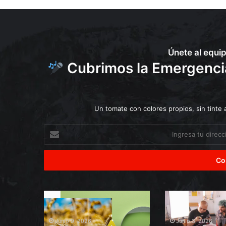
i
c
i
a
Únete al equi
Cubrimos la Emergencia 
Un tomate con colores propios, sin tinte
Ingresa
tu
dirección
de
correo
electrónico
Ciudadanía
Reparar
alerta
antes
que
que
Junio 9, 2026
Junio 3, 2026