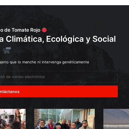
e
d
o
s
a
po de Tomate Rojo
ñ
Climática, Ecológica y Social
o
s
d
e
s
 ajeno que lo manche ni intervenga genéticamente
p
u
é
s
?
Diálogos
Explotación
para
de
el
Salares
Junio 1, 2026
Mayo 30, 2