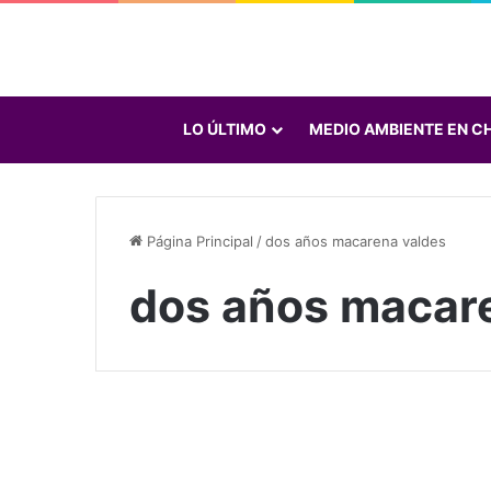
LO ÚLTIMO
MEDIO AMBIENTE EN CH
Página Principal
/
dos años macarena valdes
dos años macar
M
a
Galería de fotos
r
c