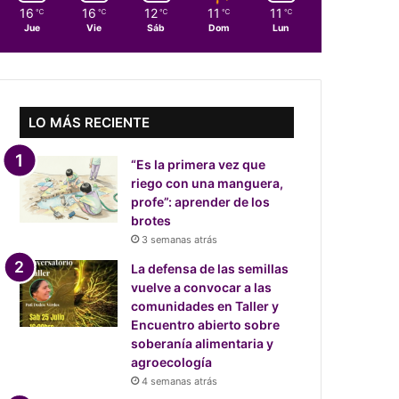
16
16
12
11
11
℃
℃
℃
℃
℃
Jue
Vie
Sáb
Dom
Lun
LO MÁS RECIENTE
“Es la primera vez que
riego con una manguera,
profe”: aprender de los
brotes
3 semanas atrás
La defensa de las semillas
vuelve a convocar a las
comunidades en Taller y
Encuentro abierto sobre
soberanía alimentaria y
agroecología
4 semanas atrás