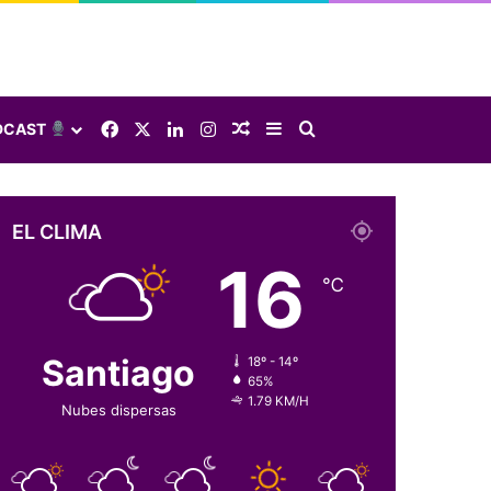
Facebook
X
LinkedIn
Instagram
Elige una nota al azar
Sidebar
Buscar
DCAST
EL CLIMA
16
℃
Santiago
18º - 14º
65%
1.79 KM/H
Nubes dispersas