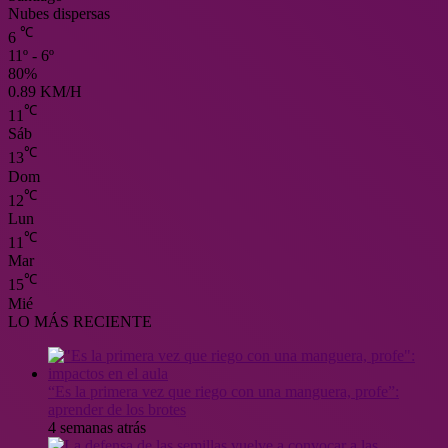
Nubes dispersas
℃
6
11º - 6º
80%
0.89 KM/H
℃
11
Sáb
℃
13
Dom
℃
12
Lun
℃
11
Mar
℃
15
Mié
LO MÁS RECIENTE
“Es la primera vez que riego con una manguera, profe”:
aprender de los brotes
4 semanas atrás