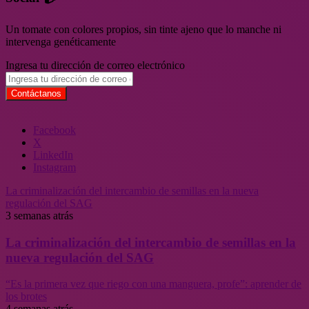
Un tomate con colores propios, sin tinte ajeno que lo manche ni
intervenga genéticamente
Ingresa tu dirección de correo electrónico
Facebook
X
LinkedIn
Instagram
La criminalización del intercambio de semillas en la nueva
regulación del SAG
3 semanas atrás
La criminalización del intercambio de semillas en la
nueva regulación del SAG
“Es la primera vez que riego con una manguera, profe”: aprender de
los brotes
4 semanas atrás