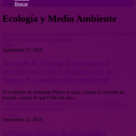
Buscar
Ecología y Medio Ambiente
Acuerdo de Escazú: Los engaños e incoherencias del Gobierno para
no firmar el tratado medio ambiental
Chile
Septiembre 27, 2020
Acuerdo de Escazú: Los engaños e
incoherencias del Gobierno para no
firmar el tratado medio ambiental
El Gobierno de Sebastián Piñera se negó a firmar el Acuerdo de
Escazú, a pesar de que Chile fue uno…
Glifosato: los más de mil estudios científicos que comprueban la
toxicidad del modelo transgénico
Noticias
Septiembre 22, 2020
Glifosato: los más de mil estudios