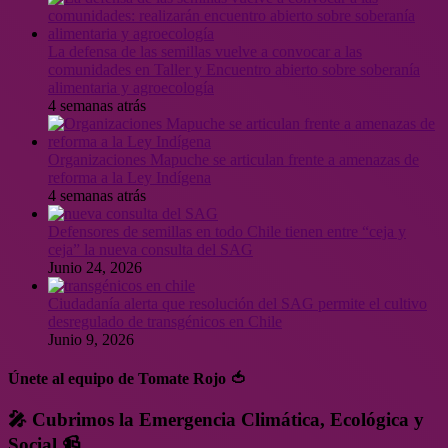
La defensa de las semillas vuelve a convocar a las
comunidades en Taller y Encuentro abierto sobre soberanía
alimentaria y agroecología
4 semanas atrás
Organizaciones Mapuche se articulan frente a amenazas de
reforma a la Ley Indígena
4 semanas atrás
Defensores de semillas en todo Chile tienen entre “ceja y
ceja” la nueva consulta del SAG
Junio 24, 2026
Ciudadanía alerta que resolución del SAG permite el cultivo
desregulado de transgénicos en Chile
Junio 9, 2026
Únete al equipo de Tomate Rojo 🍅
🎤 Cubrimos la Emergencia Climática, Ecológica y
Social 📹