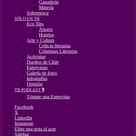
Ganadería
Minería
Sobrepesca
SÓLO EN TR
Eco Tips
Ahorro
Huertos
Arte y Cultura
Críticas literarias
Columnas Literarias
Activistas
Dueños de Chile
Entrevistas
Galería de fotos
Infografías
Opinión
TR PODCAST 🎙️
Tómate una Entrevista
Facebook
X
LinkedIn
Instagram
Elige una nota al azar
Sidebar