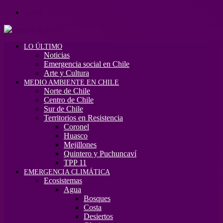
Menú
LO ÚLTIMO
Noticias
Emergencia social en Chile
Arte y Cultura
MEDIO AMBIENTE EN CHILE
Norte de Chile
Centro de Chile
Sur de Chile
Territorios en Resistencia
Coronel
Huasco
Mejillones
Quintero y Puchuncaví
TPP 11
EMERGENCIA CLIMÁTICA
Ecosistemas
Agua
Bosques
Costa
Desiertos