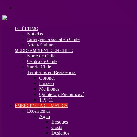
Menú
LO ÚLTIMO
Noticias
Emergencia social en Chile
Arte y Cultura
MEDIO AMBIENTE EN CHILE
Norte de Chile
Centro de Chile
Sur de Chile
Territorios en Resistencia
Coronel
Huasco
Mejillones
Quintero y Puchuncaví
TPP 11
EMERGENCIA CLIMÁTICA
Ecosistemas
Agua
Bosques
Costa
Desiertos