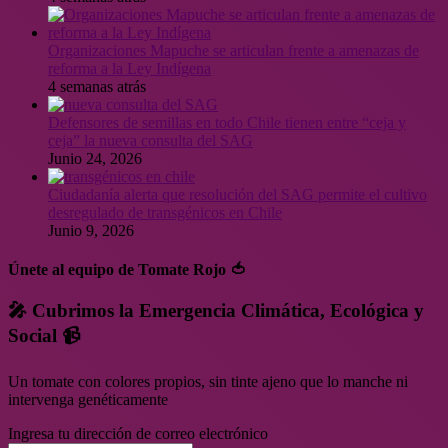
Organizaciones Mapuche se articulan frente a amenazas de
reforma a la Ley Indígena
4 semanas atrás
Defensores de semillas en todo Chile tienen entre “ceja y
ceja” la nueva consulta del SAG
Junio 24, 2026
Ciudadanía alerta que resolución del SAG permite el cultivo
desregulado de transgénicos en Chile
Junio 9, 2026
Únete al equipo de Tomate Rojo 🍅
🎤 Cubrimos la Emergencia Climática, Ecológica y
Social 📹
Un tomate con colores propios, sin tinte ajeno que lo manche ni
intervenga genéticamente
Ingresa tu dirección de correo electrónico