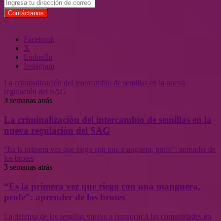
Facebook
X
LinkedIn
Instagram
La criminalización del intercambio de semillas en la nueva
regulación del SAG
3 semanas atrás
La criminalización del intercambio de semillas en la
nueva regulación del SAG
“Es la primera vez que riego con una manguera, profe”: aprender de
los brotes
3 semanas atrás
“Es la primera vez que riego con una manguera,
profe”: aprender de los brotes
La defensa de las semillas vuelve a convocar a las comunidades en