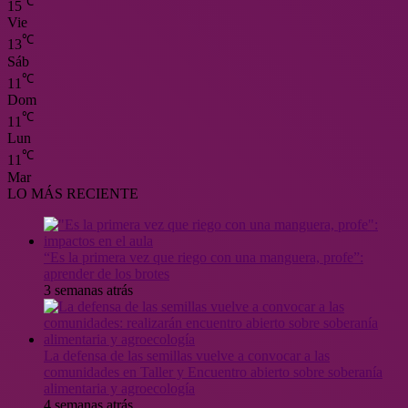
℃
15
Vie
℃
13
Sáb
℃
11
Dom
℃
11
Lun
℃
11
Mar
LO MÁS RECIENTE
“Es la primera vez que riego con una manguera, profe”:
aprender de los brotes
3 semanas atrás
La defensa de las semillas vuelve a convocar a las
comunidades en Taller y Encuentro abierto sobre soberanía
alimentaria y agroecología
4 semanas atrás