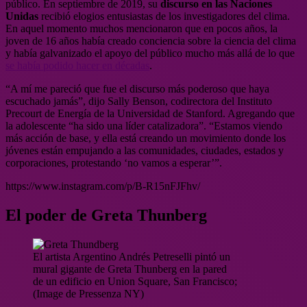
público. En septiembre de 2019, su
discurso en las Naciones
Unidas
recibió elogios entusiastas de los investigadores del clima.
En aquel momento muchos mencionaron que en pocos años, la
joven de 16 años había creado conciencia sobre la ciencia del clima
y había galvanizado el apoyo del público mucho más allá de lo que
se había podido hacer en décadas
.
“A mí me pareció que fue el discurso más poderoso que haya
escuchado jamás”, dijo Sally Benson, codirectora del Instituto
Precourt de Energía de la Universidad de Stanford. Agregando que
la adolescente “ha sido una líder catalizadora”. “Estamos viendo
más acción de base, y ella está creando un movimiento donde los
jóvenes están empujando a las comunidades, ciudades, estados y
corporaciones, protestando ‘no vamos a esperar’”.
https://www.instagram.com/p/B-R15nFJFhv/
El poder de Greta Thunberg
El artista Argentino Andrés Petreselli pintó un
mural gigante de Greta Thunberg en la pared
de un edificio en Union Square, San Francisco;
(Image de Pressenza NY)