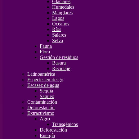
Glaciares
Humedales
Manglares
Lagos
Océanos
Ríos
Salares
Selva
Fauna
Flora
Gestión de residuos
Basura
Reciclaje
Latinoamérica
Especies en riesgo
Escasez de agua
Sequía
Saqueo
Contaminación
Deforestación
Extractivismo
Agro
Transgénicos
Deforestación
Energía