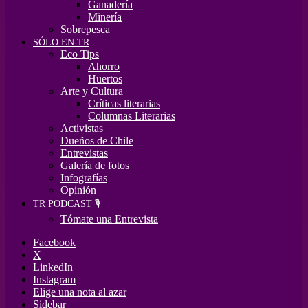
Ganadería
Minería
Sobrepesca
SÓLO EN TR
Eco Tips
Ahorro
Huertos
Arte y Cultura
Críticas literarias
Columnas Literarias
Activistas
Dueños de Chile
Entrevistas
Galería de fotos
Infografías
Opinión
TR PODCAST 🎙️
Tómate una Entrevista
Facebook
X
LinkedIn
Instagram
Elige una nota al azar
Sidebar