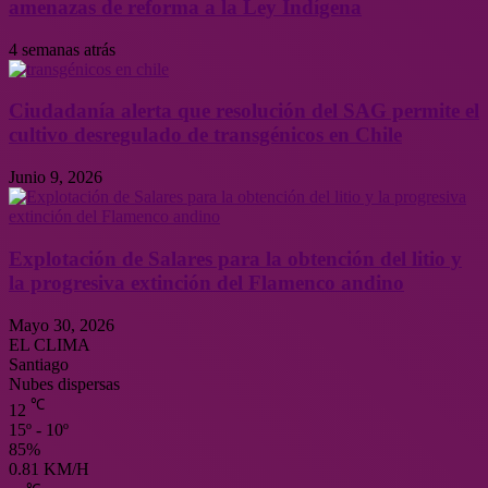
amenazas de reforma a la Ley Indígena
4 semanas atrás
Ciudadanía alerta que resolución del SAG permite el
cultivo desregulado de transgénicos en Chile
Junio 9, 2026
Explotación de Salares para la obtención del litio y
la progresiva extinción del Flamenco andino
Mayo 30, 2026
EL CLIMA
Santiago
Nubes dispersas
℃
12
15º - 10º
85%
0.81 KM/H