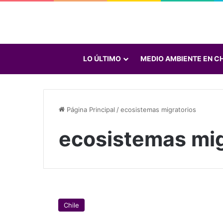
LO ÚLTIMO
MEDIO AMBIENTE EN CH
Página Principal
/
ecosistemas migratorios
ecosistemas mig
E
c
Chile
o
s