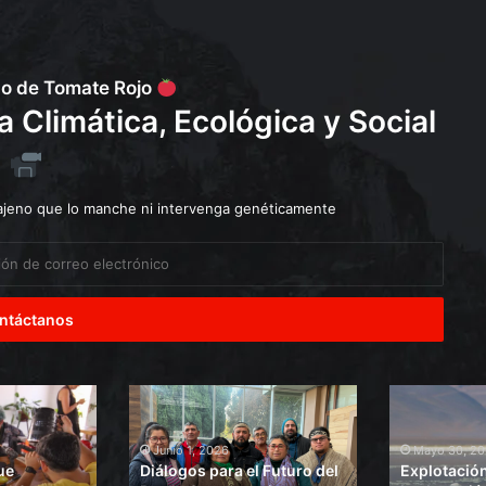
po de Tomate Rojo
Climática, Ecológica y Social
 ajeno que lo manche ni intervenga genéticamente
Diálogos
Explotación
para
de
el
Salares
Junio 1, 2026
Mayo 30, 2
Futuro
para
ue
Diálogos para el Futuro del
Explotación