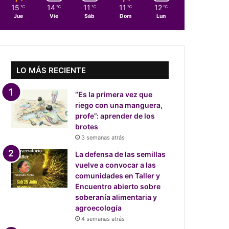
15
14
11
11
12
℃
℃
℃
℃
℃
Jue
Vie
Sáb
Dom
Lun
LO MÁS RECIENTE
“Es la primera vez que
riego con una manguera,
profe”: aprender de los
brotes
3 semanas atrás
La defensa de las semillas
vuelve a convocar a las
comunidades en Taller y
Encuentro abierto sobre
soberanía alimentaria y
agroecología
4 semanas atrás