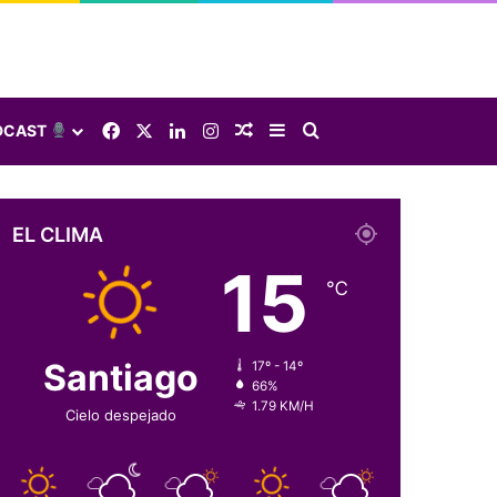
Facebook
X
LinkedIn
Instagram
Elige una nota al azar
Sidebar
Buscar
DCAST
EL CLIMA
15
℃
Santiago
17º - 14º
66%
1.79 KM/H
Cielo despejado