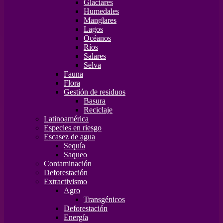
Glaciares
Humedales
Manglares
Lagos
Océanos
Ríos
Salares
Selva
Fauna
Flora
Gestión de residuos
Basura
Reciclaje
Latinoamérica
Especies en riesgo
Escasez de agua
Sequía
Saqueo
Contaminación
Deforestación
Extractivismo
Agro
Transgénicos
Deforestación
Energía