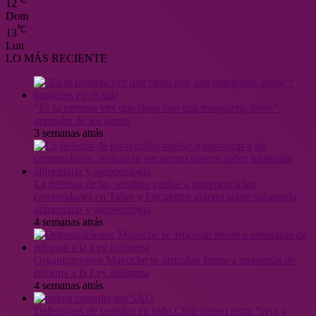
12
Dom
℃
13
Lun
LO MÁS RECIENTE
“Es la primera vez que riego con una manguera, profe”:
aprender de los brotes
3 semanas atrás
La defensa de las semillas vuelve a convocar a las
comunidades en Taller y Encuentro abierto sobre soberanía
alimentaria y agroecología
4 semanas atrás
Organizaciones Mapuche se articulan frente a amenazas de
reforma a la Ley Indígena
4 semanas atrás
Defensores de semillas en todo Chile tienen entre “ceja y