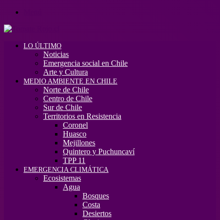
Menú
LO ÚLTIMO
Noticias
Emergencia social en Chile
Arte y Cultura
MEDIO AMBIENTE EN CHILE
Norte de Chile
Centro de Chile
Sur de Chile
Territorios en Resistencia
Coronel
Huasco
Mejillones
Quintero y Puchuncaví
TPP 11
EMERGENCIA CLIMÁTICA
Ecosistemas
Agua
Bosques
Costa
Desiertos