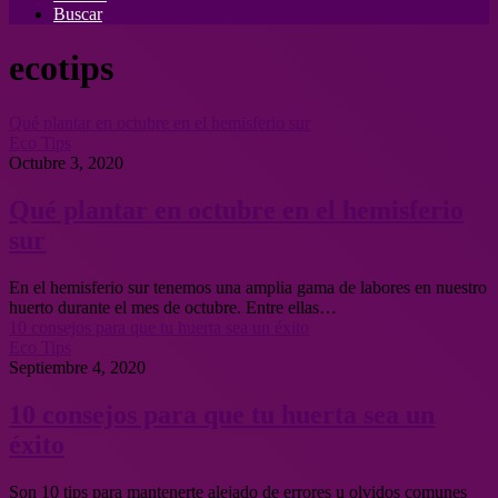
Buscar
ecotips
Qué plantar en octubre en el hemisferio sur
Eco Tips
Octubre 3, 2020
Qué plantar en octubre en el hemisferio
sur
En el hemisferio sur tenemos una amplia gama de labores en nuestro
huerto durante el mes de octubre. Entre ellas…
10 consejos para que tu huerta sea un éxito
Eco Tips
Septiembre 4, 2020
10 consejos para que tu huerta sea un
éxito
Son 10 tips para mantenerte alejado de errores u olvidos comunes