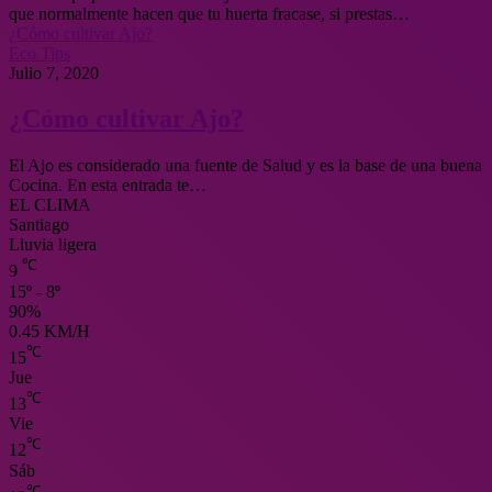
que normalmente hacen que tu huerta fracase, si prestas…
¿Cómo cultivar Ajo?
Eco Tips
Julio 7, 2020
¿Cómo cultivar Ajo?
El Ajo es considerado una fuente de Salud y es la base de una buena
Cocina. En esta entrada te…
EL CLIMA
Santiago
Lluvia ligera
℃
9
15º - 8º
90%
0.45 KM/H
℃
15
Jue
℃
13
Vie
℃
12
Sáb
℃