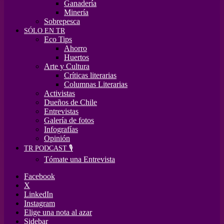
Ganadería
Minería
Sobrepesca
SÓLO EN TR
Eco Tips
Ahorro
Huertos
Arte y Cultura
Críticas literarias
Columnas Literarias
Activistas
Dueños de Chile
Entrevistas
Galería de fotos
Infografías
Opinión
TR PODCAST 🎙️
Tómate una Entrevista
Facebook
X
LinkedIn
Instagram
Elige una nota al azar
Sidebar