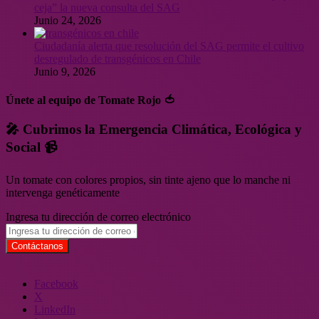
ceja” la nueva consulta del SAG
Junio 24, 2026
Ciudadanía alerta que resolución del SAG permite el cultivo
desregulado de transgénicos en Chile
Junio 9, 2026
Únete al equipo de Tomate Rojo 🍅
🎤 Cubrimos la Emergencia Climática, Ecológica y
Social 📹
Un tomate con colores propios, sin tinte ajeno que lo manche ni
intervenga genéticamente
Ingresa tu dirección de correo electrónico
Facebook
X
LinkedIn