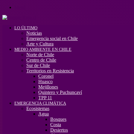
Menú
LO ÚLTIMO
Noticias
Emergencia social en Chile
Arte y Cultura
MEDIO AMBIENTE EN CHILE
Norte de Chile
Centro de Chile
Sur de Chile
Territorios en Resistencia
Coronel
Huasco
Mejillones
Quintero y Puchuncaví
TPP 11
EMERGENCIA CLIMÁTICA
Ecosistemas
Agua
Bosques
Costa
Desiertos