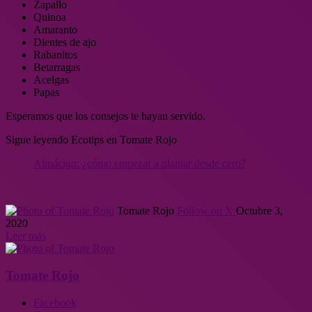
Zapallo
Quinoa
Amaranto
Dientes de ajo
Rabanitos
Betarragas
Acelgas
Papas
Esperamos que los consejos te hayan servido.
Sigue leyendo Ecotips en Tomate Rojo
Almácigo: ¿cómo empezar a plantar desde cero?
Tomate Rojo
Follow on X
Octubre 3,
2020
Leer más
Tomate Rojo
Facebook