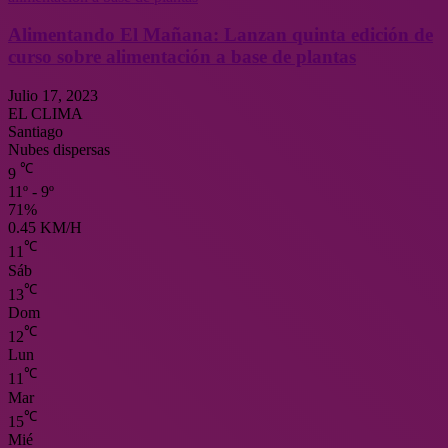
Alimentando El Mañana: Lanzan quinta edición de
curso sobre alimentación a base de plantas
Julio 17, 2023
EL CLIMA
Santiago
Nubes dispersas
℃
9
11º - 9º
71%
0.45 KM/H
℃
11
Sáb
℃
13
Dom
℃
12
Lun
℃
11
Mar
℃
15
Mié