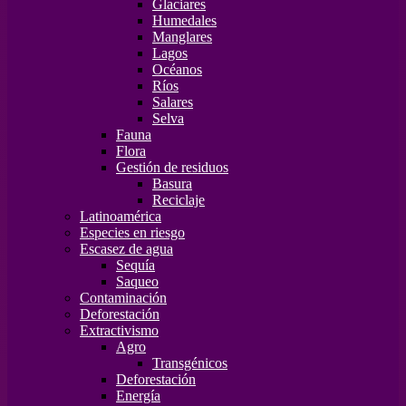
Glaciares
Humedales
Manglares
Lagos
Océanos
Ríos
Salares
Selva
Fauna
Flora
Gestión de residuos
Basura
Reciclaje
Latinoamérica
Especies en riesgo
Escasez de agua
Sequía
Saqueo
Contaminación
Deforestación
Extractivismo
Agro
Transgénicos
Deforestación
Energía