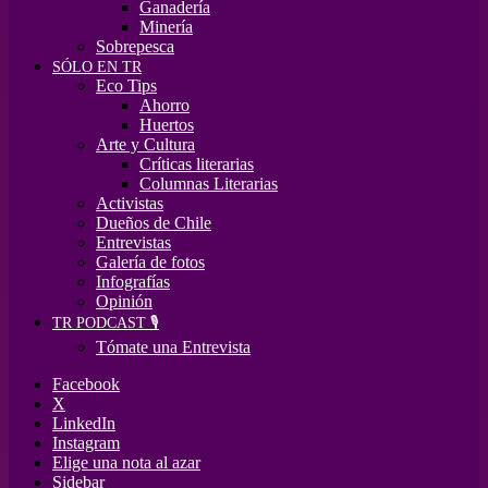
Ganadería
Minería
Sobrepesca
SÓLO EN TR
Eco Tips
Ahorro
Huertos
Arte y Cultura
Críticas literarias
Columnas Literarias
Activistas
Dueños de Chile
Entrevistas
Galería de fotos
Infografías
Opinión
TR PODCAST 🎙️
Tómate una Entrevista
Facebook
X
LinkedIn
Instagram
Elige una nota al azar
Sidebar