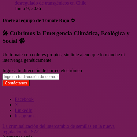
desregulado de transgénicos en Chile
Junio 9, 2026
Únete al equipo de Tomate Rojo 🍅
🎤 Cubrimos la Emergencia Climática, Ecológica y
Social 📹
Un tomate con colores propios, sin tinte ajeno que lo manche ni
intervenga genéticamente
Ingresa tu dirección de correo electrónico
Facebook
X
LinkedIn
Instagram
La criminalización del intercambio de semillas en la nueva
regulación del SAG