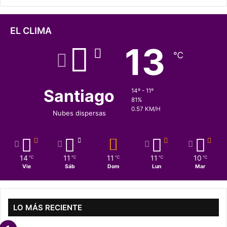
EL CLIMA
13
℃
Santiago
14º - 11º
81%
0.57 KM/H
Nubes dispersas
14
11
11
11
10
℃
℃
℃
℃
℃
Vie
Sáb
Dom
Lun
Mar
LO MÁS RECIENTE