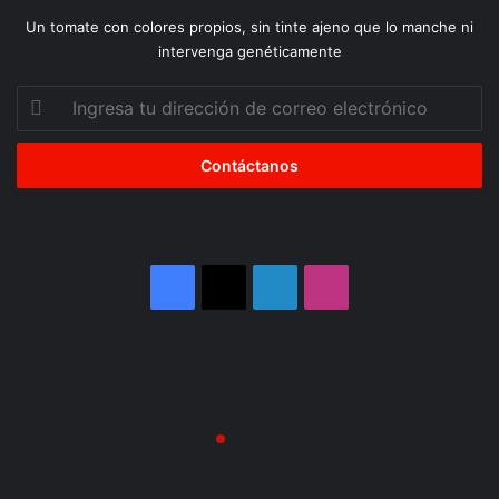
Un tomate con colores propios, sin tinte ajeno que lo manche ni
intervenga genéticamente
Ingresa
tu
dirección
de
correo
electrónico
Facebook
X
LinkedIn
Instagram