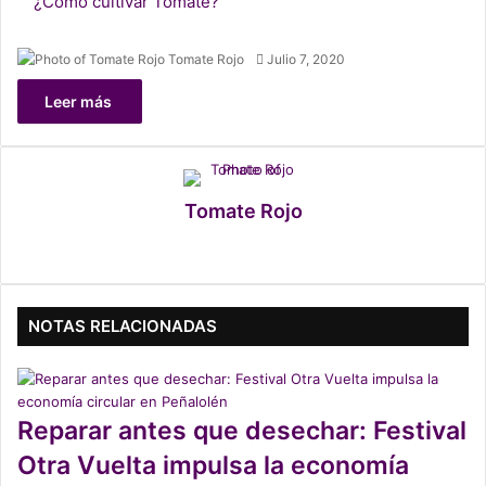
¿Cómo cultivar Tomate?
Tomate Rojo
F
Julio 7, 2020
o
Leer más
l
l
o
w
o
Tomate Rojo
n
X
Fa
X
Ins
ce
tag
bo
ra
NOTAS RELACIONADAS
ok
m
Reparar antes que desechar: Festival
Otra Vuelta impulsa la economía