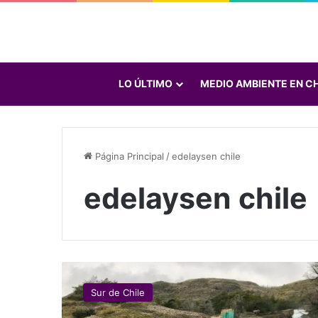
LO ÚLTIMO
MEDIO AMBIENTE EN CH
Página Principal
/
edelaysen chile
edelaysen chile
“
H
Sur de Chile
i
d