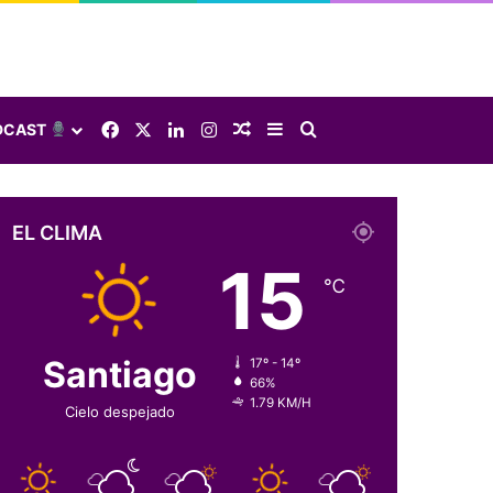
Facebook
X
LinkedIn
Instagram
Elige una nota al azar
Sidebar
Buscar
DCAST
EL CLIMA
15
℃
Santiago
17º - 14º
66%
1.79 KM/H
Cielo despejado