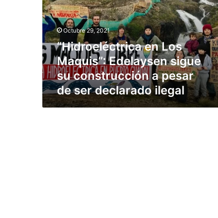
r
o
e
Octubre 29, 2021
l
“Hidroeléctrica en Los
é
Maquis”: Edelaysen sigue
c
t
su construcción a pesar
r
de ser declarado ilegal
i
c
a
e
n
L
o
s
M
a
q
u
i