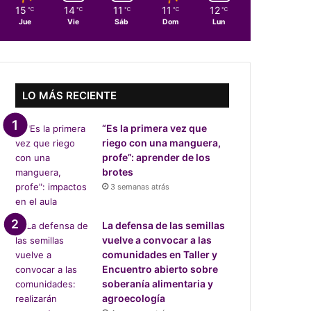
15
14
11
11
12
℃
℃
℃
℃
℃
Jue
Vie
Sáb
Dom
Lun
LO MÁS RECIENTE
“Es la primera vez que
riego con una manguera,
profe”: aprender de los
brotes
3 semanas atrás
La defensa de las semillas
vuelve a convocar a las
comunidades en Taller y
Encuentro abierto sobre
soberanía alimentaria y
agroecología