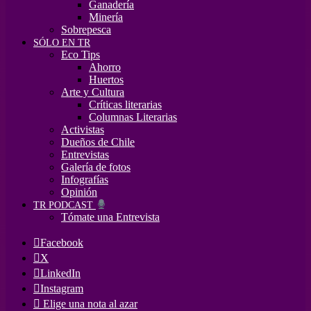
Ganadería
Minería
Sobrepesca
SÓLO EN TR
Eco Tips
Ahorro
Huertos
Arte y Cultura
Críticas literarias
Columnas Literarias
Activistas
Dueños de Chile
Entrevistas
Galería de fotos
Infografías
Opinión
TR PODCAST
Tómate una Entrevista
Facebook
X
LinkedIn
Instagram
Elige una nota al azar