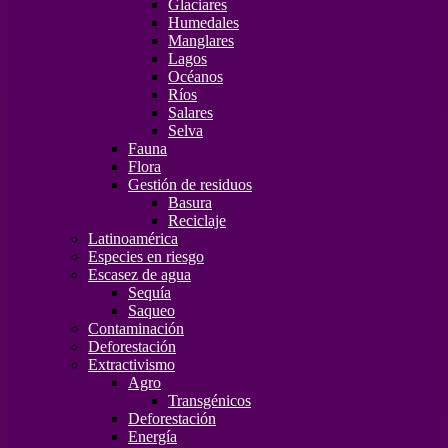
Glaciares
Humedales
Manglares
Lagos
Océanos
Ríos
Salares
Selva
Fauna
Flora
Gestión de residuos
Basura
Reciclaje
Latinoamérica
Especies en riesgo
Escasez de agua
Sequía
Saqueo
Contaminación
Deforestación
Extractivismo
Agro
Transgénicos
Deforestación
Energía