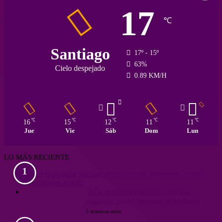
17
℃
Santiago
17º - 15º
63%
Cielo despejado
0.89 KM/H
℃
℃
℃
℃
℃
16
15
12
11
11
Jue
Vie
Sáb
Dom
Lun
LO MÁS RECIENTE
“Es la primera vez que riego con una
manguera, profe”: aprender de los brotes
3 semanas atrás