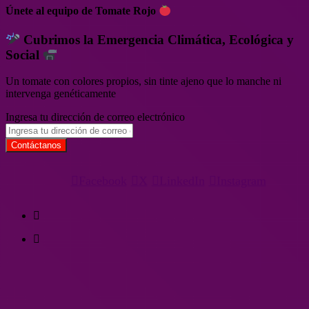
Únete al equipo de Tomate Rojo
Cubrimos la Emergencia Climática, Ecológica y
Social
Un tomate con colores propios, sin tinte ajeno que lo manche ni
intervenga genéticamente
Ingresa tu dirección de correo electrónico
Facebook
X
LinkedIn
Instagram