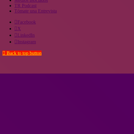
Medios asociados
TR Podcast
Tómate una Entrevista
Facebook
X
LinkedIn
Instagram
Back to top button