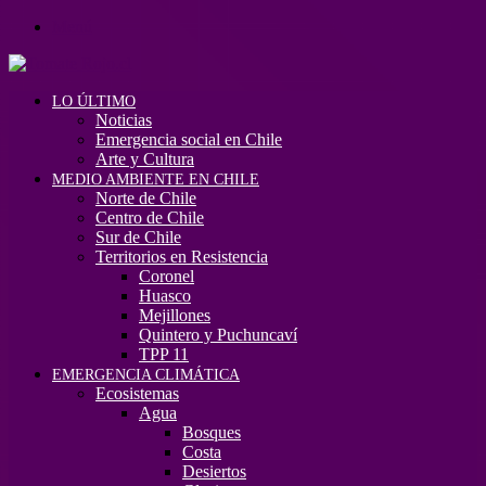
Menú
LO ÚLTIMO
Noticias
Emergencia social en Chile
Arte y Cultura
MEDIO AMBIENTE EN CHILE
Norte de Chile
Centro de Chile
Sur de Chile
Territorios en Resistencia
Coronel
Huasco
Mejillones
Quintero y Puchuncaví
TPP 11
EMERGENCIA CLIMÁTICA
Ecosistemas
Agua
Bosques
Costa
Desiertos