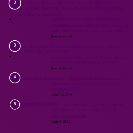
La defensa de las semillas vuelve a convocar a
las comunidades en Taller y Encuentro abierto
sobre soberanía alimentaria y agroecología
4 semanas atrás
Organizaciones Mapuche se articulan frente a
amenazas de reforma a la Ley Indígena
4 semanas atrás
Defensores de semillas en todo
Chile tienen entre “ceja y ceja” la nueva
consulta del SAG
Junio 24, 2026
Ciudadanía alerta que resolución del
SAG permite el cultivo desregulado de
transgénicos en Chile
Junio 9, 2026