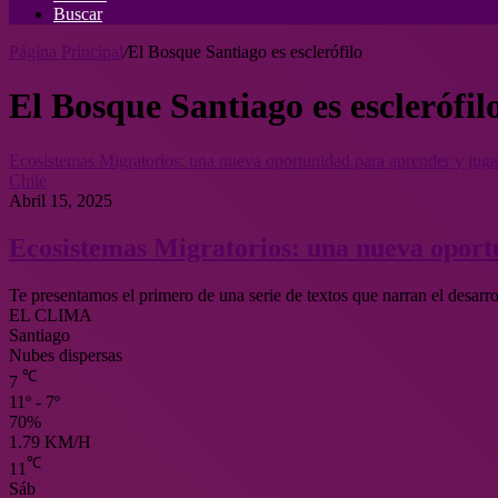
Buscar
Página Principal
/
El Bosque Santiago es esclerófilo
El Bosque Santiago es esclerófil
Ecosistemas Migratorios: una nueva oportunidad para aprender y jugar
Chile
Abril 15, 2025
Ecosistemas Migratorios: una nueva oportu
Te presentamos el primero de una serie de textos que narran el desar
EL CLIMA
Santiago
Nubes dispersas
℃
7
11º - 7º
70%
1.79 KM/H
℃
11
Sáb