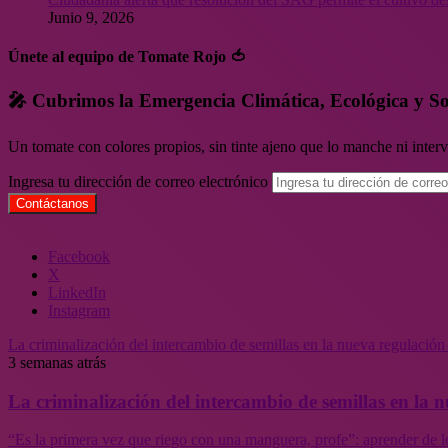
Junio 9, 2026
Únete al equipo de Tomate Rojo 🍅
🎤 Cubrimos la Emergencia Climática, Ecológica y So
Un tomate con colores propios, sin tinte ajeno que lo manche ni inte
Ingresa tu dirección de correo electrónico
Facebook
X
LinkedIn
Instagram
La criminalización del intercambio de semillas en la nueva regulació
3 semanas atrás
La criminalización del intercambio de semillas en la
“Es la primera vez que riego con una manguera, profe”: aprender de l