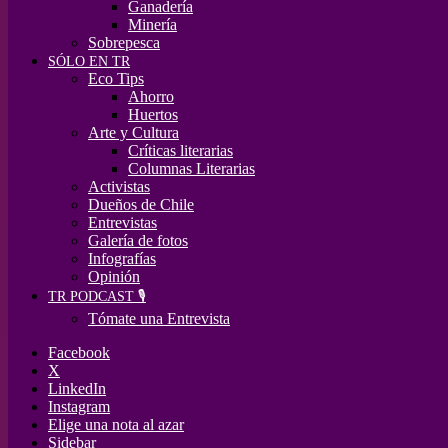
Ganadería
Minería
Sobrepesca
SÓLO EN TR
Eco Tips
Ahorro
Huertos
Arte y Cultura
Críticas literarias
Columnas Literarias
Activistas
Dueños de Chile
Entrevistas
Galería de fotos
Infografías
Opinión
TR PODCAST 🎙️
Tómate una Entrevista
Facebook
X
LinkedIn
Instagram
Elige una nota al azar
Sidebar