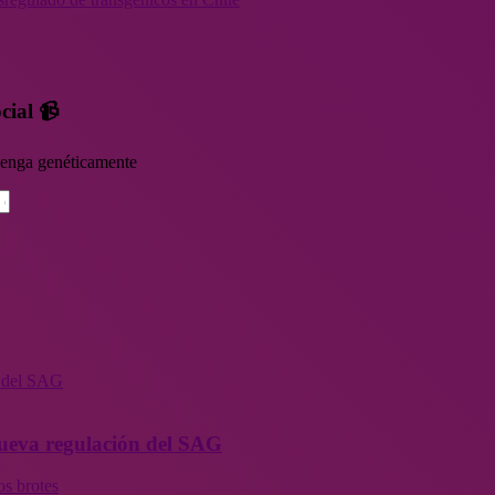
cial 📹
rvenga genéticamente
n del SAG
 nueva regulación del SAG
os brotes