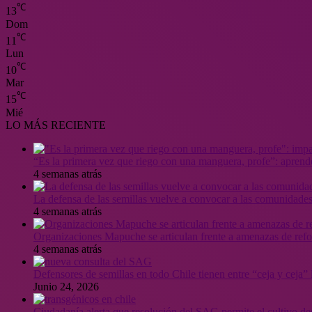
℃
13
Dom
℃
11
Lun
℃
10
Mar
℃
15
Mié
LO MÁS RECIENTE
“Es la primera vez que riego con una manguera, profe”: aprende
4 semanas atrás
La defensa de las semillas vuelve a convocar a las comunidades
4 semanas atrás
Organizaciones Mapuche se articulan frente a amenazas de ref
4 semanas atrás
Defensores de semillas en todo Chile tienen entre “ceja y ceja
Junio 24, 2026
Ciudadanía alerta que resolución del SAG permite el cultivo de