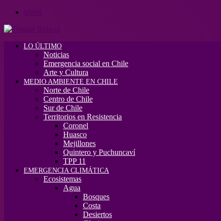
Menú
LO ÚLTIMO
Noticias
Emergencia social en Chile
Arte y Cultura
MEDIO AMBIENTE EN CHILE
Norte de Chile
Centro de Chile
Sur de Chile
Territorios en Resistencia
Coronel
Huasco
Mejillones
Quintero y Puchuncaví
TPP 11
EMERGENCIA CLIMÁTICA
Ecosistemas
Agua
Bosques
Costa
Desiertos