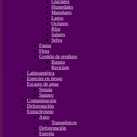
Glaciares
Humedales
Manglares
Lagos
Océanos
Ríos
Salares
Selva
Fauna
Flora
Gestión de residuos
Basura
Reciclaje
Latinoamérica
Especies en riesgo
Escasez de agua
Sequía
Saqueo
Contaminación
Deforestación
Extractivismo
Agro
Transgénicos
Deforestación
Energía