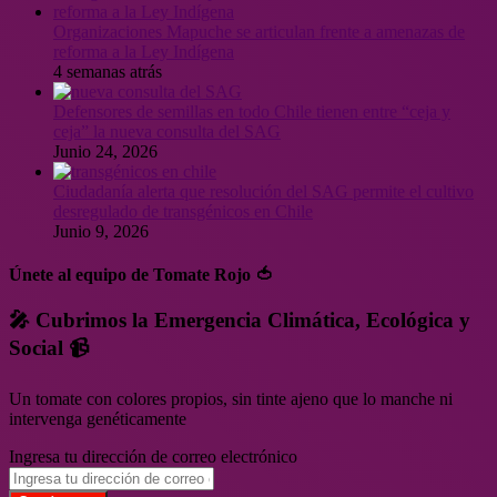
Organizaciones Mapuche se articulan frente a amenazas de
reforma a la Ley Indígena
4 semanas atrás
Defensores de semillas en todo Chile tienen entre “ceja y
ceja” la nueva consulta del SAG
Junio 24, 2026
Ciudadanía alerta que resolución del SAG permite el cultivo
desregulado de transgénicos en Chile
Junio 9, 2026
Únete al equipo de Tomate Rojo 🍅
🎤 Cubrimos la Emergencia Climática, Ecológica y
Social 📹
Un tomate con colores propios, sin tinte ajeno que lo manche ni
intervenga genéticamente
Ingresa tu dirección de correo electrónico