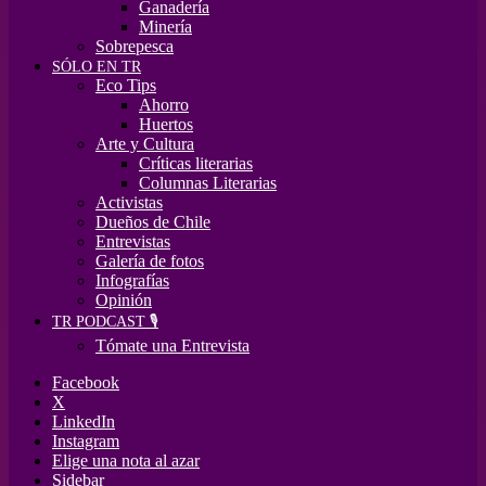
Ganadería
Minería
Sobrepesca
SÓLO EN TR
Eco Tips
Ahorro
Huertos
Arte y Cultura
Críticas literarias
Columnas Literarias
Activistas
Dueños de Chile
Entrevistas
Galería de fotos
Infografías
Opinión
TR PODCAST 🎙️
Tómate una Entrevista
Facebook
X
LinkedIn
Instagram
Elige una nota al azar
Sidebar