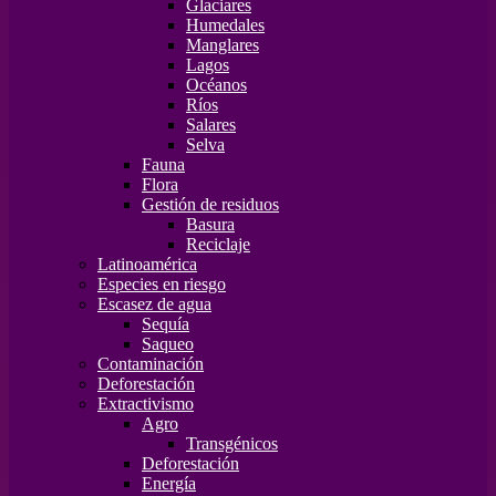
Glaciares
Humedales
Manglares
Lagos
Océanos
Ríos
Salares
Selva
Fauna
Flora
Gestión de residuos
Basura
Reciclaje
Latinoamérica
Especies en riesgo
Escasez de agua
Sequía
Saqueo
Contaminación
Deforestación
Extractivismo
Agro
Transgénicos
Deforestación
Energía