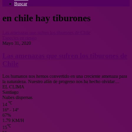
Buscar
en chile hay tiburones
Las amenazas que sufren los tiburones de Chile
Especies en riesgo
Mayo 31, 2020
Las amenazas que sufren los tiburones de
Chile
Los humanos nos hemos convertido en una creciente amenaza para
la naturaleza. Nuestro afán de progreso nos ha hecho olvidar…
EL CLIMA
Santiago
Nubes dispersas
℃
14
16º - 14º
67%
1.79 KM/H
℃
15