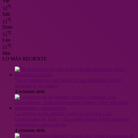
Vie
℃
12
Sáb
℃
11
Dom
℃
11
Lun
℃
11
Mar
LO MÁS RECIENTE
“Es la primera vez que riego con una manguera, profe”:
aprender de los brotes
3 semanas atrás
La defensa de las semillas vuelve a convocar a las
comunidades en Taller y Encuentro abierto sobre soberanía
alimentaria y agroecología
4 semanas atrás