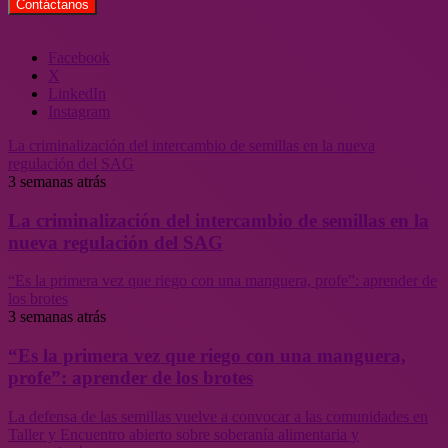
Facebook
X
LinkedIn
Instagram
La criminalización del intercambio de semillas en la nueva
regulación del SAG
3 semanas atrás
La criminalización del intercambio de semillas en la
nueva regulación del SAG
“Es la primera vez que riego con una manguera, profe”: aprender de
los brotes
3 semanas atrás
“Es la primera vez que riego con una manguera,
profe”: aprender de los brotes
La defensa de las semillas vuelve a convocar a las comunidades en
Taller y Encuentro abierto sobre soberanía alimentaria y