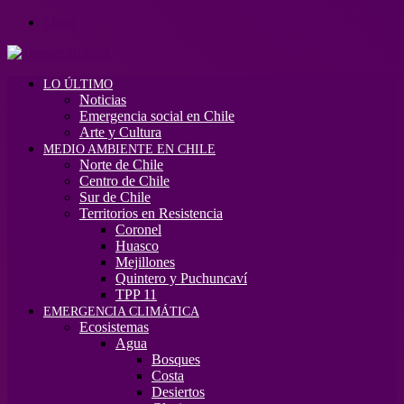
Menú
LO ÚLTIMO
Noticias
Emergencia social en Chile
Arte y Cultura
MEDIO AMBIENTE EN CHILE
Norte de Chile
Centro de Chile
Sur de Chile
Territorios en Resistencia
Coronel
Huasco
Mejillones
Quintero y Puchuncaví
TPP 11
EMERGENCIA CLIMÁTICA
Ecosistemas
Agua
Bosques
Costa
Desiertos