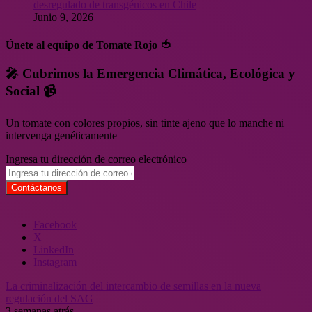
desregulado de transgénicos en Chile
Junio 9, 2026
Únete al equipo de Tomate Rojo 🍅
🎤 Cubrimos la Emergencia Climática, Ecológica y
Social 📹
Un tomate con colores propios, sin tinte ajeno que lo manche ni
intervenga genéticamente
Ingresa tu dirección de correo electrónico
Facebook
X
LinkedIn
Instagram
La criminalización del intercambio de semillas en la nueva
regulación del SAG
3 semanas atrás