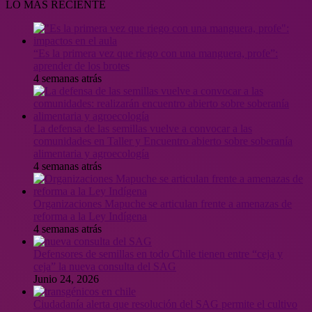
LO MÁS RECIENTE
“Es la primera vez que riego con una manguera, profe”:
aprender de los brotes
4 semanas atrás
La defensa de las semillas vuelve a convocar a las
comunidades en Taller y Encuentro abierto sobre soberanía
alimentaria y agroecología
4 semanas atrás
Organizaciones Mapuche se articulan frente a amenazas de
reforma a la Ley Indígena
4 semanas atrás
Defensores de semillas en todo Chile tienen entre “ceja y
ceja” la nueva consulta del SAG
Junio 24, 2026
Ciudadanía alerta que resolución del SAG permite el cultivo