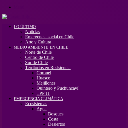
Menú
LO ÚLTIMO
Noticias
Emergencia social en Chile
Arte y Cultura
MEDIO AMBIENTE EN CHILE
Norte de Chile
Centro de Chile
Sur de Chile
Territorios en Resistencia
Coronel
Huasco
Mejillones
Quintero y Puchuncaví
TPP 11
EMERGENCIA CLIMÁTICA
Ecosistemas
Agua
Bosques
Costa
Desiertos