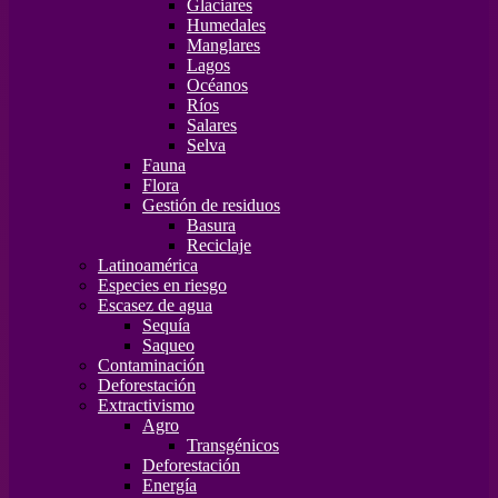
Glaciares
Humedales
Manglares
Lagos
Océanos
Ríos
Salares
Selva
Fauna
Flora
Gestión de residuos
Basura
Reciclaje
Latinoamérica
Especies en riesgo
Escasez de agua
Sequía
Saqueo
Contaminación
Deforestación
Extractivismo
Agro
Transgénicos
Deforestación
Energía