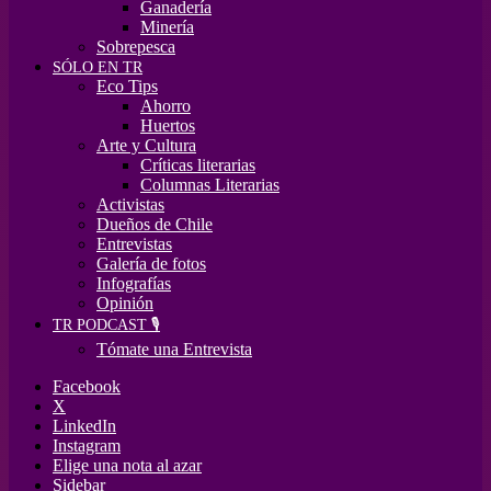
Ganadería
Minería
Sobrepesca
SÓLO EN TR
Eco Tips
Ahorro
Huertos
Arte y Cultura
Críticas literarias
Columnas Literarias
Activistas
Dueños de Chile
Entrevistas
Galería de fotos
Infografías
Opinión
TR PODCAST 🎙️
Tómate una Entrevista
Facebook
X
LinkedIn
Instagram
Elige una nota al azar
Sidebar