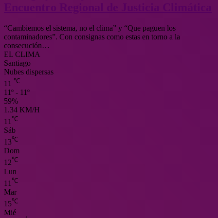
Encuentro Regional de Justicia Climática
“Cambiemos el sistema, no el clima” y “Que paguen los
contaminadores”. Con consignas como estas en torno a la
consecución…
EL CLIMA
Santiago
Nubes dispersas
℃
11
11º - 11º
59%
1.34 KM/H
℃
11
Sáb
℃
13
Dom
℃
12
Lun
℃
11
Mar
℃
15
Mié