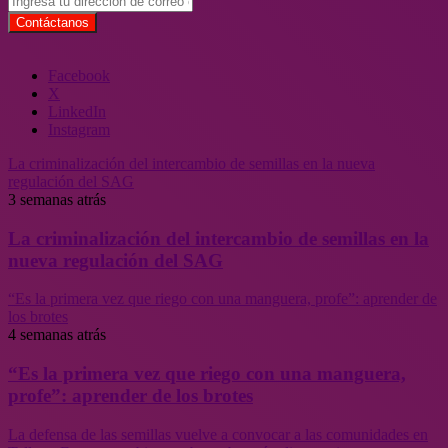
Facebook
X
LinkedIn
Instagram
La criminalización del intercambio de semillas en la nueva
regulación del SAG
3 semanas atrás
La criminalización del intercambio de semillas en la
nueva regulación del SAG
“Es la primera vez que riego con una manguera, profe”: aprender de
los brotes
4 semanas atrás
“Es la primera vez que riego con una manguera,
profe”: aprender de los brotes
La defensa de las semillas vuelve a convocar a las comunidades en