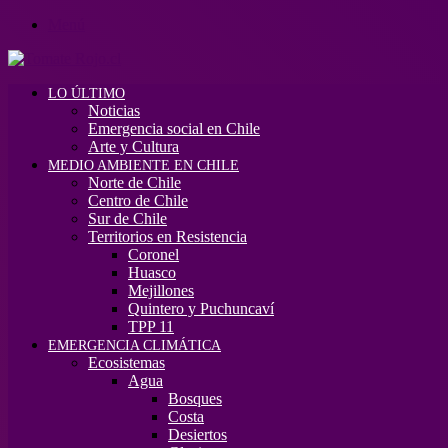
Menú
LO ÚLTIMO
Noticias
Emergencia social en Chile
Arte y Cultura
MEDIO AMBIENTE EN CHILE
Norte de Chile
Centro de Chile
Sur de Chile
Territorios en Resistencia
Coronel
Huasco
Mejillones
Quintero y Puchuncaví
TPP 11
EMERGENCIA CLIMÁTICA
Ecosistemas
Agua
Bosques
Costa
Desiertos