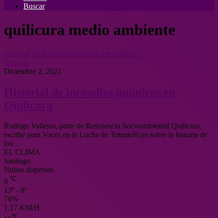
Buscar
quilicura medio ambiente
Historial de incendios químicos en Quilicura
Noticias
Diciembre 2, 2021
Historial de incendios químicos en
Quilicura
Rodrigo Vallejos, parte de Resistencia Socioambiental Quilicura,
escribe para Voces en la Lucha de TomateRojo sobre la historia de
los…
EL CLIMA
Santiago
Nubes dispersas
℃
9
13º - 8º
76%
1.17 KM/H
℃