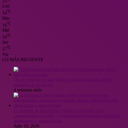
13
Lun
℃
14
Mar
℃
16
Mié
℃
19
Jue
℃
17
Vie
LO MÁS RECIENTE
“Es la primera vez que riego con una manguera, profe”:
aprender de los brotes
4 semanas atrás
La defensa de las semillas vuelve a convocar a las
comunidades en Taller y Encuentro abierto sobre soberanía
alimentaria y agroecología
Julio 10, 2026