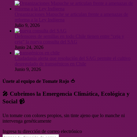
Organizaciones Mapuche se articulan frente a amenazas de
reforma a la Ley Indígena
Julio 9, 2026
Defensores de semillas en todo Chile tienen entre “ceja y
ceja” la nueva consulta del SAG
Junio 24, 2026
Ciudadanía alerta que resolución del SAG permite el cultivo
desregulado de transgénicos en Chile
Junio 9, 2026
Únete al equipo de Tomate Rojo 🍅
🎤 Cubrimos la Emergencia Climática, Ecológica y
Social 📹
Un tomate con colores propios, sin tinte ajeno que lo manche ni
intervenga genéticamente
Ingresa tu dirección de correo electrónico