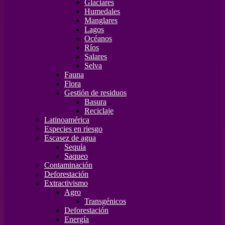
Glaciares
Humedales
Manglares
Lagos
Océanos
Ríos
Salares
Selva
Fauna
Flora
Gestión de residuos
Basura
Reciclaje
Latinoamérica
Especies en riesgo
Escasez de agua
Sequía
Saqueo
Contaminación
Deforestación
Extractivismo
Agro
Transgénicos
Deforestación
Energía