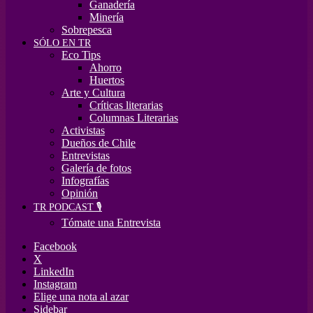
Ganadería
Minería
Sobrepesca
SÓLO EN TR
Eco Tips
Ahorro
Huertos
Arte y Cultura
Críticas literarias
Columnas Literarias
Activistas
Dueños de Chile
Entrevistas
Galería de fotos
Infografías
Opinión
TR PODCAST 🎙️
Tómate una Entrevista
Facebook
X
LinkedIn
Instagram
Elige una nota al azar
Sidebar