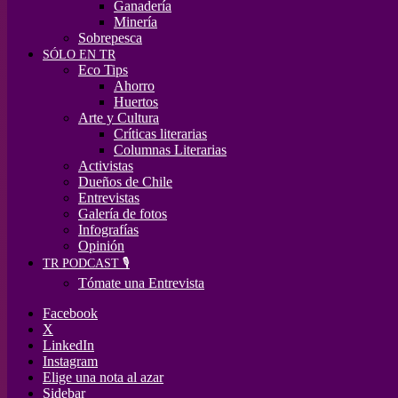
Ganadería
Minería
Sobrepesca
SÓLO EN TR
Eco Tips
Ahorro
Huertos
Arte y Cultura
Críticas literarias
Columnas Literarias
Activistas
Dueños de Chile
Entrevistas
Galería de fotos
Infografías
Opinión
TR PODCAST 🎙️
Tómate una Entrevista
Facebook
X
LinkedIn
Instagram
Elige una nota al azar
Sidebar