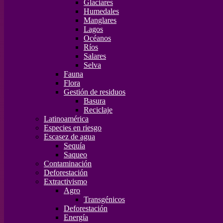
Glaciares
Humedales
Manglares
Lagos
Océanos
Ríos
Salares
Selva
Fauna
Flora
Gestión de residuos
Basura
Reciclaje
Latinoamérica
Especies en riesgo
Escasez de agua
Sequía
Saqueo
Contaminación
Deforestación
Extractivismo
Agro
Transgénicos
Deforestación
Energía