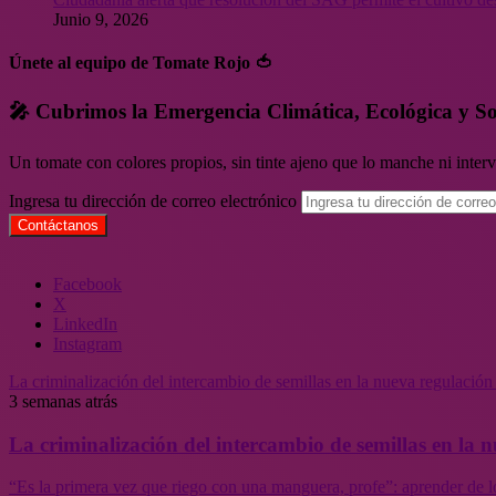
Junio 9, 2026
Únete al equipo de Tomate Rojo 🍅
🎤 Cubrimos la Emergencia Climática, Ecológica y So
Un tomate con colores propios, sin tinte ajeno que lo manche ni inte
Ingresa tu dirección de correo electrónico
Facebook
X
LinkedIn
Instagram
La criminalización del intercambio de semillas en la nueva regulació
3 semanas atrás
La criminalización del intercambio de semillas en la
“Es la primera vez que riego con una manguera, profe”: aprender de l