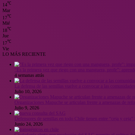
℃
14
Mar
℃
17
Mié
℃
18
Jue
℃
17
Vie
LO MÁS RECIENTE
“Es la primera vez que riego con una manguera, profe”: aprende
4 semanas atrás
La defensa de las semillas vuelve a convocar a las comunidades
Julio 10, 2026
Organizaciones Mapuche se articulan frente a amenazas de ref
Julio 9, 2026
Defensores de semillas en todo Chile tienen entre “ceja y ceja
Junio 24, 2026
Ciudadanía alerta que resolución del SAG permite el cultivo de