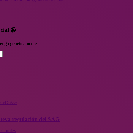
cial 📹
rvenga genéticamente
n del SAG
 nueva regulación del SAG
os brotes