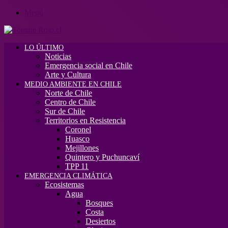
Menú
LO ÚLTIMO
Noticias
Emergencia social en Chile
Arte y Cultura
MEDIO AMBIENTE EN CHILE
Norte de Chile
Centro de Chile
Sur de Chile
Territorios en Resistencia
Coronel
Huasco
Mejillones
Quintero y Puchuncaví
TPP 11
EMERGENCIA CLIMÁTICA
Ecosistemas
Agua
Bosques
Costa
Desiertos