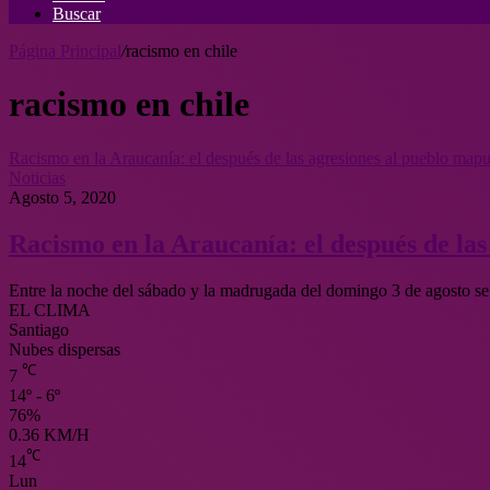
Buscar
Página Principal
/
racismo en chile
racismo en chile
Racismo en la Araucanía: el después de las agresiones al pueblo map
Noticias
Agosto 5, 2020
Racismo en la Araucanía: el después de la
Entre la noche del sábado y la madrugada del domingo 3 de agosto se
EL CLIMA
Santiago
Nubes dispersas
℃
7
14º - 6º
76%
0.36 KM/H
℃
14
Lun