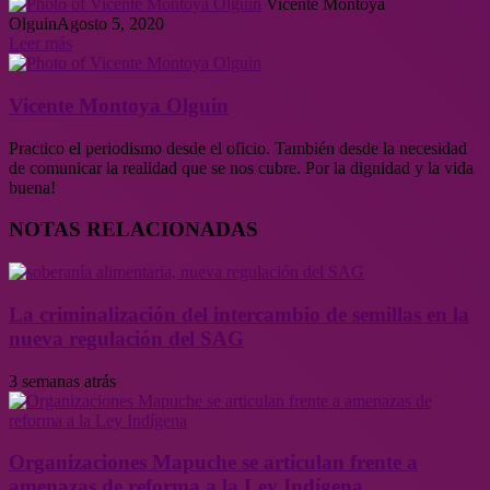
Vicente Montoya
Olguin
Agosto 5, 2020
Leer más
Vicente Montoya Olguin
Practico el periodismo desde el oficio. También desde la necesidad
de comunicar la realidad que se nos cubre. Por la dignidad y la vida
buena!
NOTAS RELACIONADAS
La criminalización del intercambio de semillas en la
nueva regulación del SAG
3 semanas atrás
Organizaciones Mapuche se articulan frente a
amenazas de reforma a la Ley Indígena