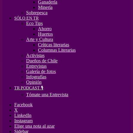
Ganadería
Minería
Sobrepesca
SÓLO EN TR
Eco Tips
Ahorro
Huertos
Arte y Cultura
Críticas literarias
Columnas Literarias
Activistas
Dueños de Chile
Entrevistas
Galería de fotos
Infografías
Opinión
TR PODCAST 🎙️
Tómate una Entrevista
Facebook
X
LinkedIn
Instagram
Elige una nota al azar
Sidebar