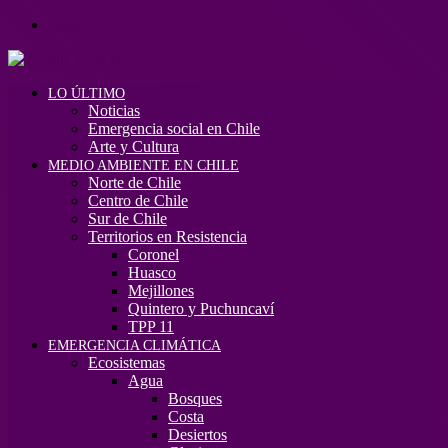
Menú
LO ÚLTIMO
Noticias
Emergencia social en Chile
Arte y Cultura
MEDIO AMBIENTE EN CHILE
Norte de Chile
Centro de Chile
Sur de Chile
Territorios en Resistencia
Coronel
Huasco
Mejillones
Quintero y Puchuncaví
TPP 11
EMERGENCIA CLIMÁTICA
Ecosistemas
Agua
Bosques
Costa
Desiertos