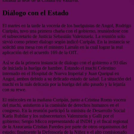
tomada la sede de la Conadi en Valdivia.
Diálogo con el Estado
El martes en la tarde la vocería de los huelguistas de Angol, Rodrigo
Curipán, tuvo una primera charla con el gobierno, reuniéndose con
el subsecretario de Justicia Sebastián Valenzuela. La reunión solo
sirvió como primer dialogo según indicó Curipán. En la instancia se
solicitó una mesa con el ministro Larraín en la cual lograr la real
aplicación del el acuerdo 169 de la OIT.
Así se da la primera instancia de dialogo con el gobierno a 93 días
de iniciada la huelga de hambre. Estando el machi Celestino
internado en el Hospital de Nueva Imperial y Juan Queipul en
Angol, ambos debido a su delicado estado de salud. La situación del
machi es la más delicada por la huelga del año pasado y la lejanía
con su rewe.
El miércoles en la mañana Curipán, junto a Cristina Romo vocera
del machi, asistieron a la comisión de derechos humanos en el
congreso. En la reunión participó la ministra de Desarrollo Social
Karla Rubilar y los subsecretarios Valenzuela y Galli por el
gobierno; Sergio Micco representando al INDH y el fiscal regional
de la Araucanía Cristian Paredes por parte de otros organismos del
estado; finalmente la Defensoría de la Niñez y el alto comisionado