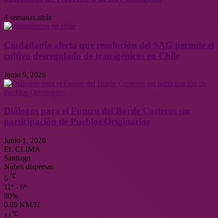
4 semanas atrás
Ciudadanía alerta que resolución del SAG permite el
cultivo desregulado de transgénicos en Chile
Junio 9, 2026
Diálogos para el Futuro del Borde Costeros sin
participación de Pueblos Originarios
Junio 1, 2026
EL CLIMA
Santiago
Nubes dispersas
℃
6
11º - 6º
80%
0.89 KM/H
℃
11