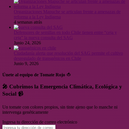
Organizaciones Mapuche se articulan frente a amenazas de
reforma a la Ley Indígena
4 semanas atrás
Defensores de semillas en todo Chile tienen entre “ceja y
ceja” la nueva consulta del SAG
Junio 24, 2026
Ciudadanía alerta que resolución del SAG permite el cultivo
desregulado de transgénicos en Chile
Junio 9, 2026
Únete al equipo de Tomate Rojo 🍅
🎤 Cubrimos la Emergencia Climática, Ecológica y
Social 📹
Un tomate con colores propios, sin tinte ajeno que lo manche ni
intervenga genéticamente
Ingresa tu dirección de correo electrónico