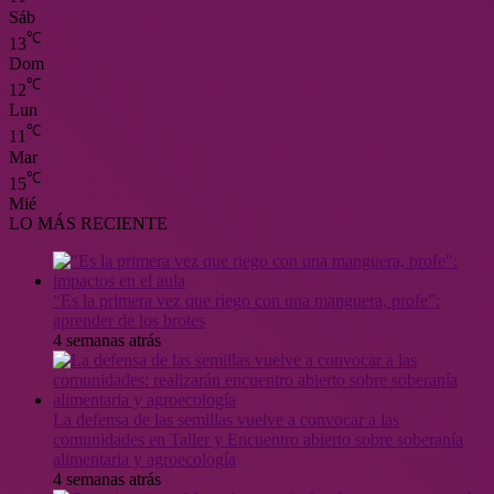
Sáb
℃
13
Dom
℃
12
Lun
℃
11
Mar
℃
15
Mié
LO MÁS RECIENTE
“Es la primera vez que riego con una manguera, profe”:
aprender de los brotes
4 semanas atrás
La defensa de las semillas vuelve a convocar a las
comunidades en Taller y Encuentro abierto sobre soberanía
alimentaria y agroecología
4 semanas atrás