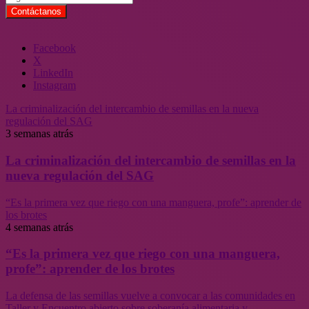
Facebook
X
LinkedIn
Instagram
La criminalización del intercambio de semillas en la nueva
regulación del SAG
3 semanas atrás
La criminalización del intercambio de semillas en la
nueva regulación del SAG
“Es la primera vez que riego con una manguera, profe”: aprender de
los brotes
4 semanas atrás
“Es la primera vez que riego con una manguera,
profe”: aprender de los brotes
La defensa de las semillas vuelve a convocar a las comunidades en
Taller y Encuentro abierto sobre soberanía alimentaria y