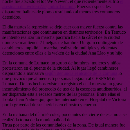
noche fue atacado el lof We Newen, el que recientemente sufrió
el
asesinato del weken Alejandro Treuquil
. Fuerzas especiales
dispararon balines de plomo resultando al menos tres comuneros
detenidos.
El día martes la represión se dejo caer con mayor fuerza contra las
manifestaciones que continuaron en distintos territorios. En Temuco
se intento realizar un marcha pacifica hacia la cárcel de la ciudad
donde se mantienen 7 huelgas de hambre. Un gran contingente de
carabineros impidió la marcha, realizando múltiples y violentas
detenciones entre ellas a la wekén de la ciudad Ana Llao y su hijo.
En la comuna de Lumaco un grupo de hombres, mujeres y niños
protestaron en el puente de la ciudad. Al lugar llegó carabineros
disparando a mansalva
según denuncia el alcalde de la comuna
lo
que provocó que al menos 5 personas llegaran al CESFAM de
Lumaco. De los hechos existe un registro el cual muestra un grave
incumplimiento del protocolo de uso de la escopeta antidisturbios, al
ser disparada esta a escasos metros de las personas. Entre ellas el
Lonko Juan Nahuelqui, que fue internado en el Hospital de Victoria
por la gravedad de sus heridas en el rostro y cuerpo.
En la mañana del día miércoles, poco antes del cierre de esta nota se
realizó la toma de la municipalidad de
Tirúa por parte de las comunidades de la zona. De igual manera fue