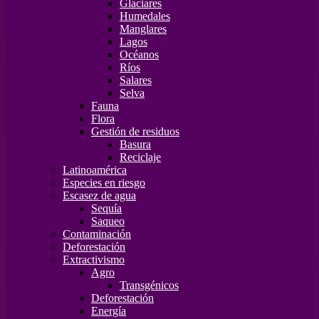
Glaciares
Humedales
Manglares
Lagos
Océanos
Ríos
Salares
Selva
Fauna
Flora
Gestión de residuos
Basura
Reciclaje
Latinoamérica
Especies en riesgo
Escasez de agua
Sequía
Saqueo
Contaminación
Deforestación
Extractivismo
Agro
Transgénicos
Deforestación
Energía