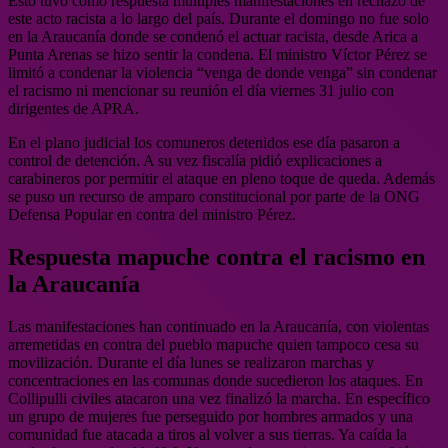
Esto tuvo como respuesta múltiples manifestaciones en rechazo de
este acto racista a lo largo del país. Durante el domingo no fue solo
en la Araucanía donde se condenó el actuar racista, desde Arica a
Punta Arenas se hizo sentir la condena. El ministro Víctor Pérez se
limitó a condenar la violencia “venga de donde venga” sin condenar
el racismo ni mencionar su reunión el día viernes 31 julio con
dirigentes de APRA.
En el plano judicial los comuneros detenidos ese día pasaron a
control de detención. A su vez fiscalía pidió explicaciones a
carabineros por permitir el ataque en pleno toque de queda. Además
se puso un recurso de amparo constitucional por parte de la ONG
Defensa Popular en contra del ministro Pérez.
Respuesta mapuche contra el racismo en
la Araucanía
Las manifestaciones han continuado en la Araucanía, con violentas
arremetidas en contra del pueblo mapuche quien tampoco cesa su
movilización. Durante el día lunes se realizaron marchas y
concentraciones en las comunas donde sucedieron los ataques. En
Collipulli civiles atacaron una vez finalizó la marcha. En específico
un grupo de mujeres fue perseguido por hombres armados y una
comunidad fue atacada a tiros al volver a sus tierras. Ya caída la