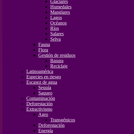
Glaciares
Humedales
Manglares
Lagos
Océanos
Ríos
Salares
Selva
Fauna
Flora
Gestión de residuos
Basura
Reciclaje
Latinoamérica
Especies en riesgo
Escasez de agua
Sequía
Saqueo
Contaminación
Deforestación
Extractivismo
Agro
Transgénicos
Deforestación
Energía