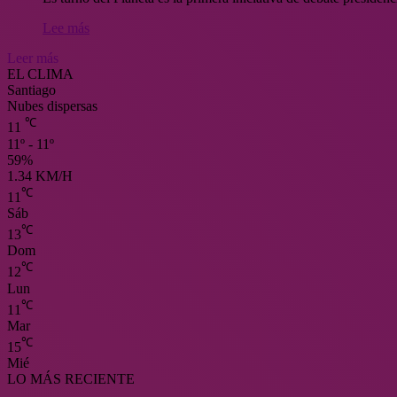
Lee más
Leer más
EL CLIMA
Santiago
Nubes dispersas
℃
11
11º - 11º
59%
1.34 KM/H
℃
11
Sáb
℃
13
Dom
℃
12
Lun
℃
11
Mar
℃
15
Mié
LO MÁS RECIENTE