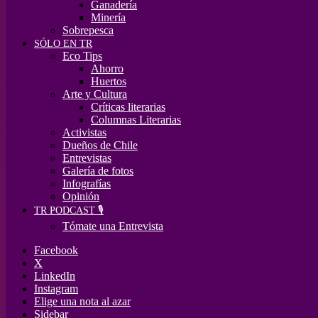
Ganadería
Minería
Sobrepesca
SÓLO EN TR
Eco Tips
Ahorro
Huertos
Arte y Cultura
Críticas literarias
Columnas Literarias
Activistas
Dueños de Chile
Entrevistas
Galería de fotos
Infografías
Opinión
TR PODCAST 🎙️
Tómate una Entrevista
Facebook
X
LinkedIn
Instagram
Elige una nota al azar
Sidebar