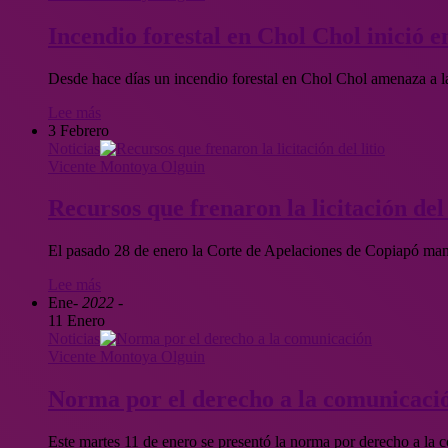
Incendio forestal en Chol Chol inició 
Desde hace días un incendio forestal en Chol Chol amenaza a 
Lee más
3 Febrero
Noticias
Vicente Montoya Olguin
Recursos que frenaron la licitación del 
El pasado 28 de enero la Corte de Apelaciones de Copiapó mant
Lee más
Ene
- 2022 -
11 Enero
Noticias
Vicente Montoya Olguin
Norma por el derecho a la comunicación
Este martes 11 de enero se presentó la norma por derecho a l