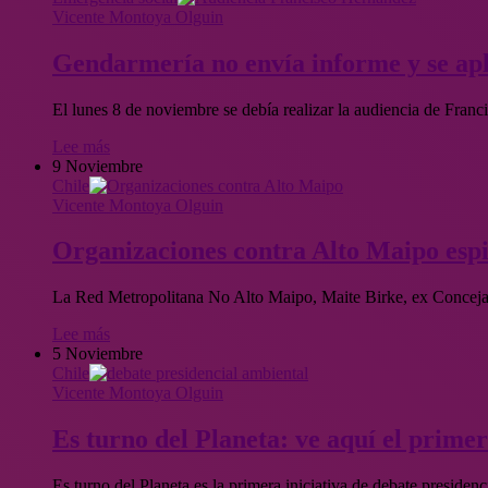
Vicente Montoya Olguin
Gendarmería no envía informe y se apl
El lunes 8 de noviembre se debía realizar la audiencia de Fra
Lee más
9 Noviembre
Chile
Vicente Montoya Olguin
Organizaciones contra Alto Maipo espi
La Red Metropolitana No Alto Maipo, Maite Birke, ex Conceja
Lee más
5 Noviembre
Chile
Vicente Montoya Olguin
Es turno del Planeta: ve aquí el prime
Es turno del Planeta es la primera iniciativa de debate preside