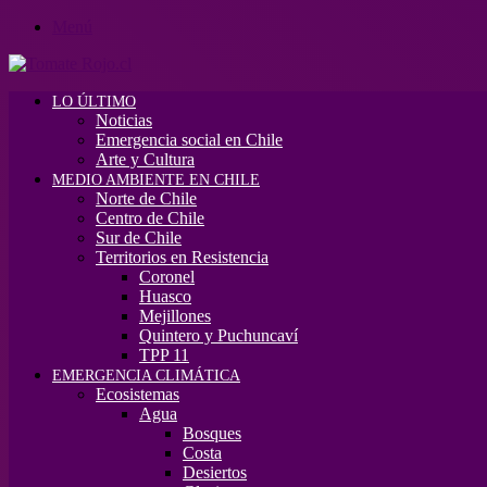
Menú
LO ÚLTIMO
Noticias
Emergencia social en Chile
Arte y Cultura
MEDIO AMBIENTE EN CHILE
Norte de Chile
Centro de Chile
Sur de Chile
Territorios en Resistencia
Coronel
Huasco
Mejillones
Quintero y Puchuncaví
TPP 11
EMERGENCIA CLIMÁTICA
Ecosistemas
Agua
Bosques
Costa
Desiertos