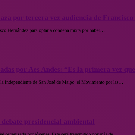
aza por tercera vez audiencia de Francisc
ncisco Hernández para optar a condena mixta por haber…
adas por Aes Andes: “Es la primera vez qu
la Independiente de San José de Maipo, el Movimiento por las…
r debate presidencial ambiental
ncial organizada por jóvenes. Este será transmitido por más de…