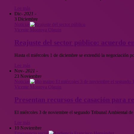
Lee más
Dic
- 2021 -
3 Diciembre
Noticias
Vicente Montoya Olguin
Reajuste del sector público: acuerdo e
Hasta el miércoles 1 de diciembre se extendió la negociación po
Lee más
Nov
- 2021 -
23 Noviembre
Noticias
Vicente Montoya Olguin
Presentan recursos de casación para re
El miércoles 3 de noviembre el segundo Tribunal Ambiental de 
Lee más
10 Noviembre
Emergencia social