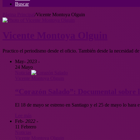
Buscar
Página Principal
/
Vicente Montoya Olguin
Vicente Montoya Olguin
Practico el periodismo desde el oficio. También desde la necesidad de
May
- 2023 -
24 Mayo
Noticias
Vicente Montoya Olguin
“Corazón Salado”: Documental sobre l
El 18 de mayo se estreno en Santiago y el 25 de mayo lo hara 
Lee más
Feb
- 2022 -
11 Febrero
Noticias
Vicente Montoya Olguin