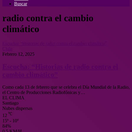
Buscar
radio contra el cambio
climático
Escucha: “Historias de radio contra el cambio climático”
Chile
Febrero 12, 2025
Escucha: “Historias de radio contra el
cambio climático”
Como cada 13 de febrero que se celebra el Día Mundial de la Radio,
el Centro de Producciones Radiofónicas y…
EL CLIMA
Santiago
Nubes dispersas
℃
12
15º - 10º
84%
0.5 KM/H