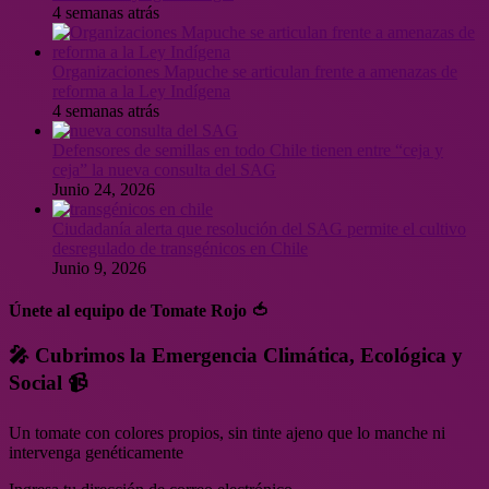
4 semanas atrás
Organizaciones Mapuche se articulan frente a amenazas de
reforma a la Ley Indígena
4 semanas atrás
Defensores de semillas en todo Chile tienen entre “ceja y
ceja” la nueva consulta del SAG
Junio 24, 2026
Ciudadanía alerta que resolución del SAG permite el cultivo
desregulado de transgénicos en Chile
Junio 9, 2026
Únete al equipo de Tomate Rojo 🍅
🎤 Cubrimos la Emergencia Climática, Ecológica y
Social 📹
Un tomate con colores propios, sin tinte ajeno que lo manche ni
intervenga genéticamente