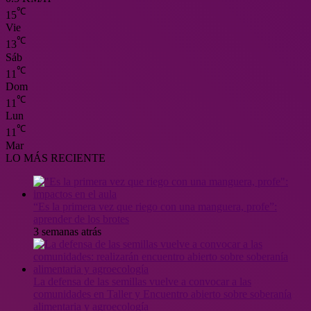
℃
15
Vie
℃
13
Sáb
℃
11
Dom
℃
11
Lun
℃
11
Mar
LO MÁS RECIENTE
“Es la primera vez que riego con una manguera, profe”:
aprender de los brotes
3 semanas atrás
La defensa de las semillas vuelve a convocar a las
comunidades en Taller y Encuentro abierto sobre soberanía
alimentaria y agroecología