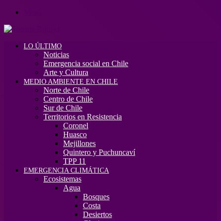
Menú
LO ÚLTIMO
Noticias
Emergencia social en Chile
Arte y Cultura
MEDIO AMBIENTE EN CHILE
Norte de Chile
Centro de Chile
Sur de Chile
Territorios en Resistencia
Coronel
Huasco
Mejillones
Quintero y Puchuncaví
TPP 11
EMERGENCIA CLIMÁTICA
Ecosistemas
Agua
Bosques
Costa
Desiertos