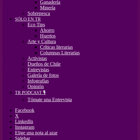
Ganadería
Minería
Sobrepesca
SÓLO EN TR
Eco Tips
Ahorro
Huertos
Arte y Cultura
Críticas literarias
Columnas Literarias
Activistas
Dueños de Chile
Entrevistas
Galería de fotos
Infografías
Opinión
TR PODCAST 🎙️
Tómate una Entrevista
Facebook
X
LinkedIn
Instagram
Elige una nota al azar
Sidebar