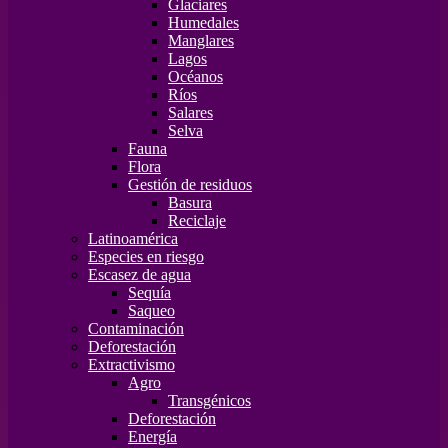
Glaciares
Humedales
Manglares
Lagos
Océanos
Ríos
Salares
Selva
Fauna
Flora
Gestión de residuos
Basura
Reciclaje
Latinoamérica
Especies en riesgo
Escasez de agua
Sequía
Saqueo
Contaminación
Deforestación
Extractivismo
Agro
Transgénicos
Deforestación
Energía