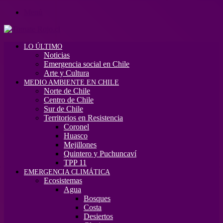
Menú
LO ÚLTIMO
Noticias
Emergencia social en Chile
Arte y Cultura
MEDIO AMBIENTE EN CHILE
Norte de Chile
Centro de Chile
Sur de Chile
Territorios en Resistencia
Coronel
Huasco
Mejillones
Quintero y Puchuncaví
TPP 11
EMERGENCIA CLIMÁTICA
Ecosistemas
Agua
Bosques
Costa
Desiertos