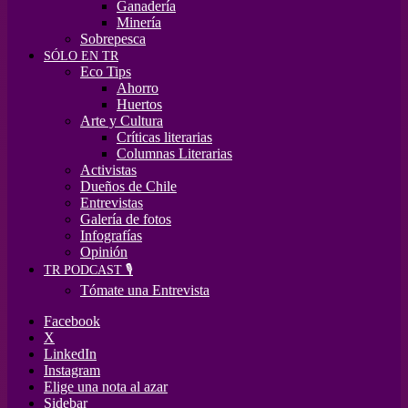
Ganadería
Minería
Sobrepesca
SÓLO EN TR
Eco Tips
Ahorro
Huertos
Arte y Cultura
Críticas literarias
Columnas Literarias
Activistas
Dueños de Chile
Entrevistas
Galería de fotos
Infografías
Opinión
TR PODCAST 🎙️
Tómate una Entrevista
Facebook
X
LinkedIn
Instagram
Elige una nota al azar
Sidebar