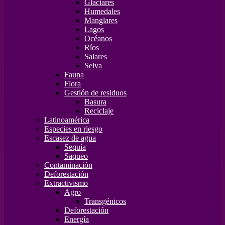
Glaciares
Humedales
Manglares
Lagos
Océanos
Ríos
Salares
Selva
Fauna
Flora
Gestión de residuos
Basura
Reciclaje
Latinoamérica
Especies en riesgo
Escasez de agua
Sequía
Saqueo
Contaminación
Deforestación
Extractivismo
Agro
Transgénicos
Deforestación
Energía