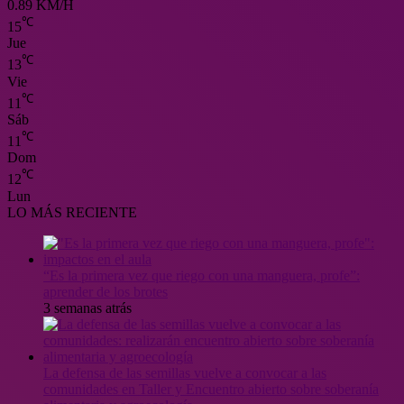
0.89 KM/H
℃
15
Jue
℃
13
Vie
℃
11
Sáb
℃
11
Dom
℃
12
Lun
LO MÁS RECIENTE
“Es la primera vez que riego con una manguera, profe”:
aprender de los brotes
3 semanas atrás
La defensa de las semillas vuelve a convocar a las
comunidades en Taller y Encuentro abierto sobre soberanía