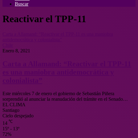
Buscar
Reactivar el TPP-11
Carta a Allamand: “Reactivar el TPP-11 es una maniobra
antidemocrática y colonialista”
Chile
Enero 8, 2021
Carta a Allamand: “Reactivar el TPP-11
es una maniobra antidemocrática y
colonialista”
Este miércoles 7 de enero el gobierno de Sebastián Piñera
sorprendió al anunciar la reanudación del trámite en el Senado…
EL CLIMA
Santiago
Cielo despejado
℃
14
15º - 13º
72%