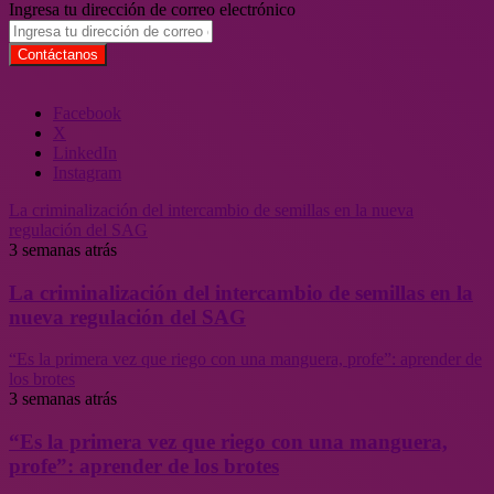
Ingresa tu dirección de correo electrónico
Facebook
X
LinkedIn
Instagram
La criminalización del intercambio de semillas en la nueva
regulación del SAG
3 semanas atrás
La criminalización del intercambio de semillas en la
nueva regulación del SAG
“Es la primera vez que riego con una manguera, profe”: aprender de
los brotes
3 semanas atrás
“Es la primera vez que riego con una manguera,
profe”: aprender de los brotes