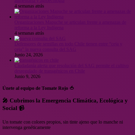
alimentaria y agroecología
4 semanas atrás
Organizaciones Mapuche se articulan frente a amenazas de
reforma a la Ley Indígena
4 semanas atrás
Defensores de semillas en todo Chile tienen entre “ceja y
ceja” la nueva consulta del SAG
Junio 24, 2026
Ciudadanía alerta que resolución del SAG permite el cultivo
desregulado de transgénicos en Chile
Junio 9, 2026
Únete al equipo de Tomate Rojo 🍅
🎤 Cubrimos la Emergencia Climática, Ecológica y
Social 📹
Un tomate con colores propios, sin tinte ajeno que lo manche ni
intervenga genéticamente