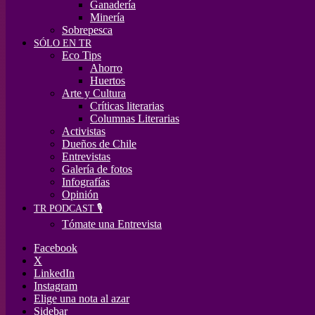
Ganadería
Minería
Sobrepesca
SÓLO EN TR
Eco Tips
Ahorro
Huertos
Arte y Cultura
Críticas literarias
Columnas Literarias
Activistas
Dueños de Chile
Entrevistas
Galería de fotos
Infografías
Opinión
TR PODCAST 🎙️
Tómate una Entrevista
Facebook
X
LinkedIn
Instagram
Elige una nota al azar
Sidebar