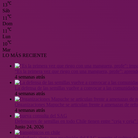
℃
13
Sáb
℃
11
Dom
℃
11
Lun
℃
10
Mar
LO MÁS RECIENTE
“Es la primera vez que riego con una manguera, profe”: aprende
4 semanas atrás
La defensa de las semillas vuelve a convocar a las comunidades
4 semanas atrás
Organizaciones Mapuche se articulan frente a amenazas de ref
4 semanas atrás
Defensores de semillas en todo Chile tienen entre “ceja y ceja
Junio 24, 2026
Ciudadanía alerta que resolución del SAG permite el cultivo de