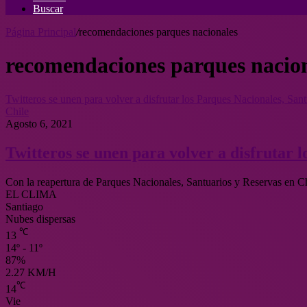
Buscar
Página Principal
/
recomendaciones parques nacionales
recomendaciones parques nacio
Twitteros se unen para volver a disfrutar los Parques Nacionales, San
Chile
Agosto 6, 2021
Twitteros se unen para volver a disfrutar 
Con la reapertura de Parques Nacionales, Santuarios y Reservas en C
EL CLIMA
Santiago
Nubes dispersas
℃
13
14º - 11º
87%
2.27 KM/H
℃
14
Vie