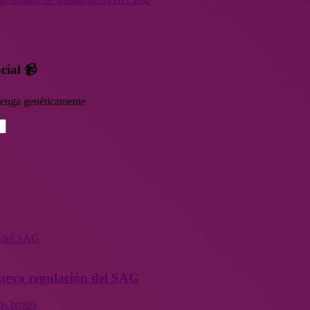
cial 📹
rvenga genéticamente
n del SAG
 nueva regulación del SAG
os brotes