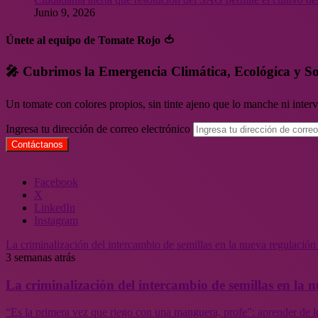
Junio 9, 2026
Únete al equipo de Tomate Rojo 🍅
🎤 Cubrimos la Emergencia Climática, Ecológica y So
Un tomate con colores propios, sin tinte ajeno que lo manche ni inte
Ingresa tu dirección de correo electrónico
Facebook
X
LinkedIn
Instagram
La criminalización del intercambio de semillas en la nueva regulació
3 semanas atrás
La criminalización del intercambio de semillas en la
“Es la primera vez que riego con una manguera, profe”: aprender de l