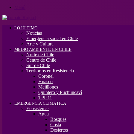
Menú
LO ÚLTIMO
Noticias
Emergencia social en Chile
Arte y Cultura
MEDIO AMBIENTE EN CHILE
Norte de Chile
Centro de Chile
Sur de Chile
Territorios en Resistencia
Coronel
Huasco
Mejillones
Quintero y Puchuncaví
TPP 11
EMERGENCIA CLIMÁTICA
Ecosistemas
Agua
Bosques
Costa
Desiertos