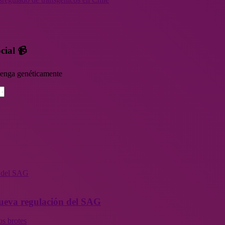
cial 📹
rvenga genéticamente
n del SAG
 nueva regulación del SAG
os brotes