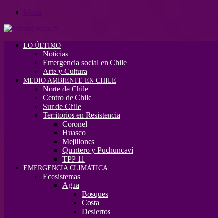
Menú
LO ÚLTIMO
Noticias
Emergencia social en Chile
Arte y Cultura
MEDIO AMBIENTE EN CHILE
Norte de Chile
Centro de Chile
Sur de Chile
Territorios en Resistencia
Coronel
Huasco
Mejillones
Quintero y Puchuncaví
TPP 11
EMERGENCIA CLIMÁTICA
Ecosistemas
Agua
Bosques
Costa
Desiertos