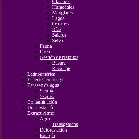
Glaciares
Humedales
Manglares
Lagos
Océanos
Ríos
Salares
Selva
Fauna
Flora
Gestión de residuos
Basura
Reciclaje
Latinoamérica
Especies en riesgo
Escasez de agua
Sequía
Saqueo
Contaminación
Deforestación
Extractivismo
Agro
Transgénicos
Deforestación
Energía