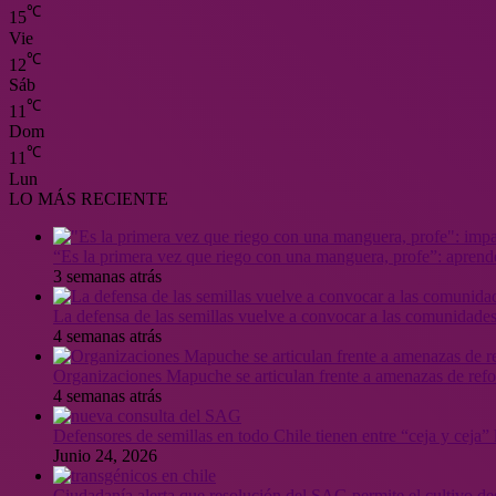
℃
15
Vie
℃
12
Sáb
℃
11
Dom
℃
11
Lun
LO MÁS RECIENTE
“Es la primera vez que riego con una manguera, profe”: aprende
3 semanas atrás
La defensa de las semillas vuelve a convocar a las comunidades
4 semanas atrás
Organizaciones Mapuche se articulan frente a amenazas de ref
4 semanas atrás
Defensores de semillas en todo Chile tienen entre “ceja y ceja
Junio 24, 2026
Ciudadanía alerta que resolución del SAG permite el cultivo de