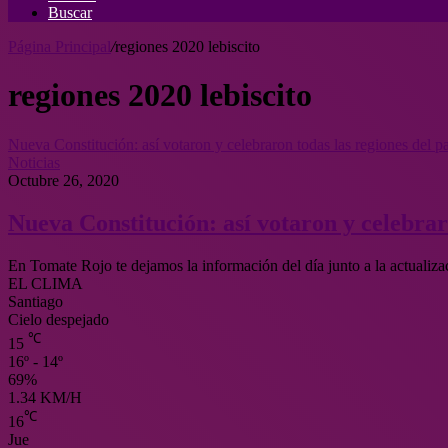
Buscar
Página Principal
/
regiones 2020 lebiscito
regiones 2020 lebiscito
Nueva Constitución: así votaron y celebraron todas las regiones del pa
Noticias
Octubre 26, 2020
Nueva Constitución: así votaron y celebraro
En Tomate Rojo te dejamos la información del día junto a la actualiz
EL CLIMA
Santiago
Cielo despejado
℃
15
16º - 14º
69%
1.34 KM/H
℃
16
Jue