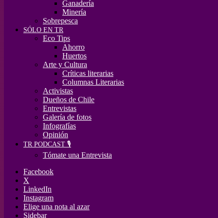
Ganadería
Minería
Sobrepesca
SÓLO EN TR
Eco Tips
Ahorro
Huertos
Arte y Cultura
Críticas literarias
Columnas Literarias
Activistas
Dueños de Chile
Entrevistas
Galería de fotos
Infografías
Opinión
TR PODCAST 🎙️
Tómate una Entrevista
Facebook
X
LinkedIn
Instagram
Elige una nota al azar
Sidebar