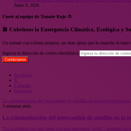
Junio 9, 2026
Únete al equipo de Tomate Rojo 🍅
🎤 Cubrimos la Emergencia Climática, Ecológica y So
Un tomate con colores propios, sin tinte ajeno que lo manche ni inte
Ingresa tu dirección de correo electrónico
Facebook
X
LinkedIn
Instagram
La criminalización del intercambio de semillas en la nueva regulació
3 semanas atrás
La criminalización del intercambio de semillas en la
“Es la primera vez que riego con una manguera, profe”: aprender de l