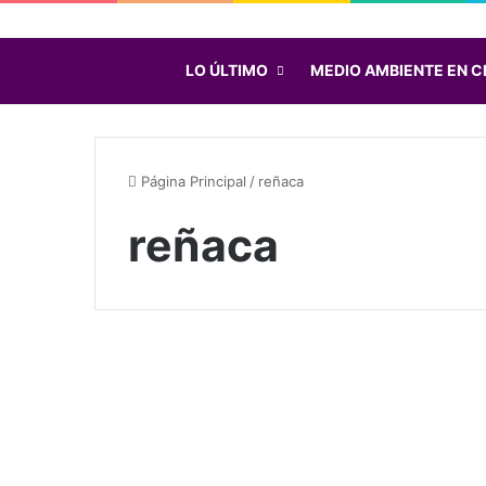
LO ÚLTIMO
MEDIO AMBIENTE EN C
Página Principal
/
reñaca
reñaca
“
S
Sólo en TR
a
l
v
Octubre 20, 2020
e