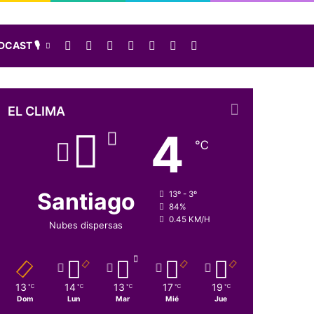
Facebook
X
LinkedIn
Instagram
Elige una nota al azar
Sidebar
Buscar
CAST 🎙️
EL CLIMA
4
℃
Santiago
13º - 3º
84%
0.45 KM/H
Nubes dispersas
13
14
13
17
19
℃
℃
℃
℃
℃
Dom
Lun
Mar
Mié
Jue