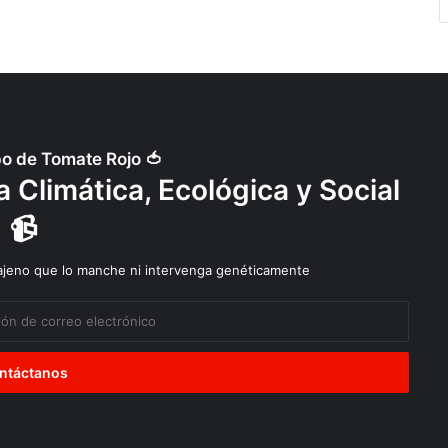
po de Tomate Rojo 🍅
 Climática, Ecológica y Social
📹
 ajeno que lo manche ni intervenga genéticamente
Diálogos
Explotación