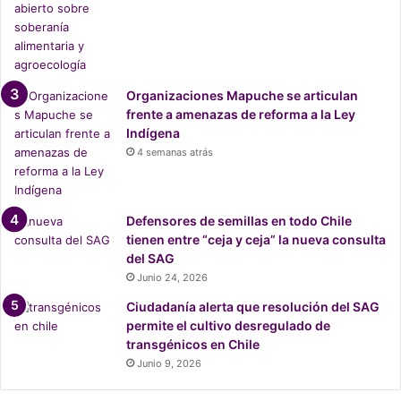
n
z
o
n
a
Organizaciones Mapuche se articulan
s
frente a amenazas de reforma a la Ley
d
Indígena
e
4 semanas atrás
s
e
q
u
Defensores de semillas en todo Chile
í
tienen entre “ceja y ceja” la nueva consulta
a
del SAG
?
Junio 24, 2026
Ciudadanía alerta que resolución del SAG
permite el cultivo desregulado de
transgénicos en Chile
Junio 9, 2026