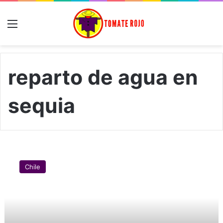
Menú
reparto de agua en
sequia
¿
C
Chile
ó
m
o
s
e