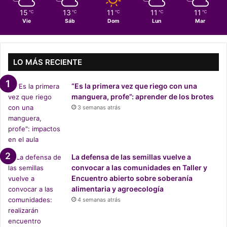
d
15
13
11
11
11
℃
℃
℃
℃
℃
i
Vie
Sáb
Dom
Lun
Mar
a
r
i
o
LO MÁS RECIENTE
s
q
“Es la primera vez que riego con una
u
manguera, profe”: aprender de los brotes
e
3 semanas atrás
s
e
e
n
t
La defensa de las semillas vuelve a
r
convocar a las comunidades en Taller y
e
Encuentro abierto sobre soberanía
g
alimentaria y agroecología
a
4 semanas atrás
n
e