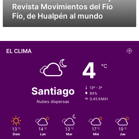
:
Revista Movimientos del Fío
c
Fío, de Hualpén al mundo
o
n
o
c
e
e
EL CLIMA
l
4
t
℃
r
a
b
a
Santiago
13º - 3º
j
84%
0.45 KM/H
o
Nubes dispersas
d
e
R
e
13
14
13
17
19
℃
℃
℃
℃
℃
v
Dom
Lun
Mar
Mié
Jue