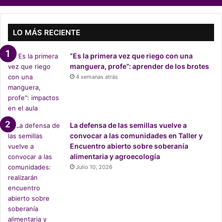
i
s
t
a
LO MÁS RECIENTE
M
o
“Es la primera vez que riego con una
v
manguera, profe”: aprender de los brotes
i
4 semanas atrás
m
i
e
n
t
La defensa de las semillas vuelve a
o
convocar a las comunidades en Taller y
s
Encuentro abierto sobre soberanía
d
alimentaria y agroecología
e
Julio 10, 2026
l
F
í
o
F