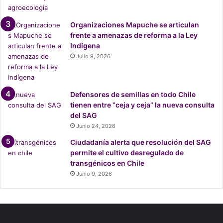
í
o
Organizaciones Mapuche se articulan
,
frente a amenazas de reforma a la Ley
d
Indígena
e
Julio 9, 2026
H
u
a
l
Defensores de semillas en todo Chile
p
tienen entre “ceja y ceja” la nueva consulta
é
del SAG
n
Junio 24, 2026
a
Ciudadanía alerta que resolución del SAG
l
permite el cultivo desregulado de
m
transgénicos en Chile
u
n
Junio 9, 2026
d
o