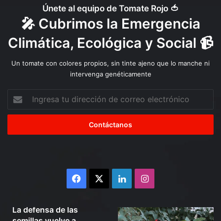
Únete al equipo de Tomate Rojo 🍅
🎤 Cubrimos la Emergencia
Climática, Ecológica y Social 📹
Un tomate con colores propios, sin tinte ajeno que lo manche ni
intervenga genéticamente
Ingresa
tu
dirección
de
correo
electrónico
Facebook
X
LinkedIn
Instagram
Julio 10, 2026
La defensa de las
La
Organizaciones
semillas vuelve a