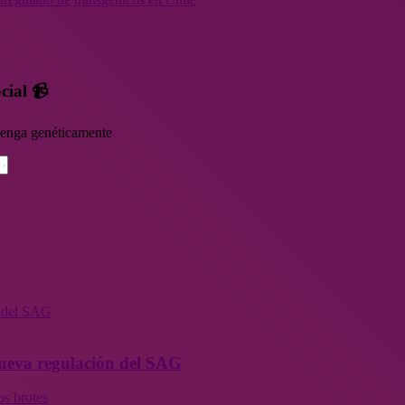
cial 📹
rvenga genéticamente
n del SAG
 nueva regulación del SAG
os brotes