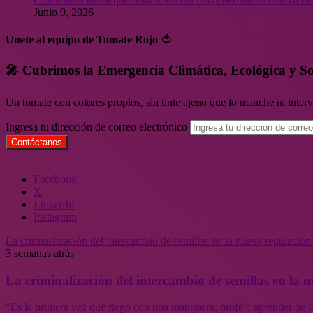
Junio 9, 2026
Únete al equipo de Tomate Rojo 🍅
🎤 Cubrimos la Emergencia Climática, Ecológica y So
Un tomate con colores propios, sin tinte ajeno que lo manche ni inte
Ingresa tu dirección de correo electrónico
Facebook
X
LinkedIn
Instagram
La criminalización del intercambio de semillas en la nueva regulació
3 semanas atrás
La criminalización del intercambio de semillas en la
“Es la primera vez que riego con una manguera, profe”: aprender de l