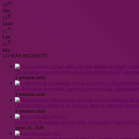
℃
13
Sáb
℃
11
Dom
℃
11
Lun
℃
11
Mar
LO MÁS RECIENTE
“Es la primera vez que riego con una manguera, profe”: aprende
4 semanas atrás
La defensa de las semillas vuelve a convocar a las comunidades
4 semanas atrás
Organizaciones Mapuche se articulan frente a amenazas de ref
4 semanas atrás
Defensores de semillas en todo Chile tienen entre “ceja y ceja
Junio 24, 2026
Ciudadanía alerta que resolución del SAG permite el cultivo de