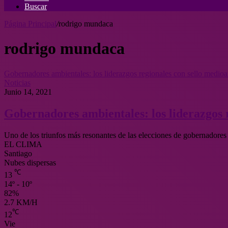
Buscar
Página Principal
/
rodrigo mundaca
rodrigo mundaca
Gobernadores ambientales: los liderazgos regionales con sello medioam
Noticias
Junio 14, 2021
Gobernadores ambientales: los liderazgos r
Uno de los triunfos más resonantes de las elecciones de gobernador
EL CLIMA
Santiago
Nubes dispersas
℃
13
14º - 10º
82%
2.7 KM/H
℃
12
Vie