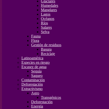
Glaciares
Humedales
Manglares
Lagos
Océanos
Ríos
Salares
Selva
Fauna
Flora
Gestión de residuos
Basura
Reciclaje
Latinoamérica
Especies en riesgo
Escasez de agua
Sequía
Saqueo
Contaminación
Deforestación
Extractivismo
Agro
Transgénicos
Deforestación
Energía