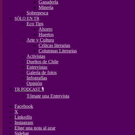
Ganadería
Minería
Sobrepesca
SÓLO EN TR
Eco Tips
Ahorro
Huertos
Arte y Cultura
Críticas literarias
Columnas Literarias
Activistas
Dueños de Chile
Entrevistas
Galería de fotos
Infografías
Opinión
TR PODCAST 🎙️
Tómate una Entrevista
Facebook
X
LinkedIn
Instagram
Elige una nota al azar
Sidebar