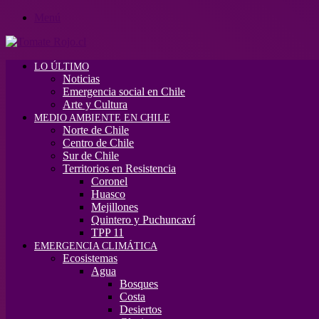
Menú
LO ÚLTIMO
Noticias
Emergencia social en Chile
Arte y Cultura
MEDIO AMBIENTE EN CHILE
Norte de Chile
Centro de Chile
Sur de Chile
Territorios en Resistencia
Coronel
Huasco
Mejillones
Quintero y Puchuncaví
TPP 11
EMERGENCIA CLIMÁTICA
Ecosistemas
Agua
Bosques
Costa
Desiertos