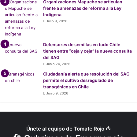
Organizaciones Mapuche se articulan
d
frente a amenazas de reforma a la Ley
e
Indígena
s
Julio 9, 2026
e
n
S
o
Defensores de semillas en todo Chile
m
tienen entre “ceja y ceja” la nueva consulta
a
del SAG
l
Junio 24, 2026
i
Ciudadanía alerta que resolución del SAG
a
permite el cultivo desregulado de
transgénicos en Chile
Junio 9, 2026
Únete al equipo de Tomate Rojo 🍅