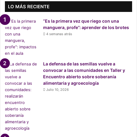
y
LO MÁS RECIENTE
l
o
“Es la primera vez que riego con una
s
manguera, profe”: aprender de los brotes
b
4 semanas atrás
r
o
t
e
s
La defensa de las semillas vuelve a
d
convocar a las comunidades en Taller y
e
Encuentro abierto sobre soberanía
e
alimentaria y agroecología
n
Julio 10, 2026
f
e
r
m
e
d
a