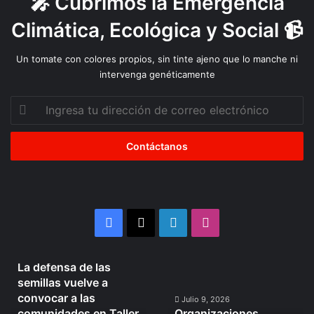
🎤 Cubrimos la Emergencia
Climática, Ecológica y Social 📹
Un tomate con colores propios, sin tinte ajeno que lo manche ni
intervenga genéticamente
Ingresa
tu
dirección
de
correo
electrónico
Facebook
X
LinkedIn
Instagram
Julio 10, 2026
La defensa de las
La
Organizaciones
semillas vuelve a
defensa
Mapuche
convocar a las
de
se
Julio 9, 2026
comunidades en Taller
Organizaciones