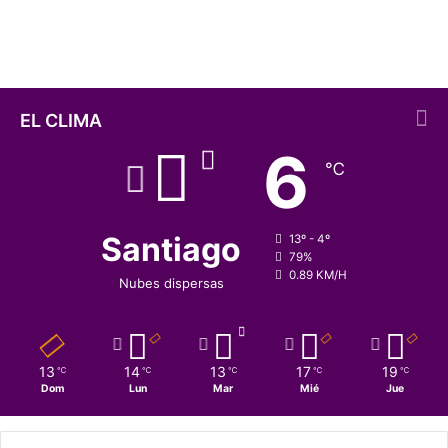
enfermedades en Somalia
a
s
e
q
u
í
EL CLIMA
a
6
,
℃
l
a
d
e
Santiago
13º - 4º
s
79%
0.89 KM/H
n
Nubes dispersas
u
t
r
i
13
14
13
17
19
℃
℃
℃
℃
℃
c
Dom
Lun
Mar
Mié
Jue
i
ó
n