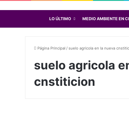
LO ÚLTIMO
MEDIO AMBIENTE EN C
Página Principal
/
suelo agricola en la nueva cnstiti
suelo agricola e
cnstiticion
S
u
Chile
e
l