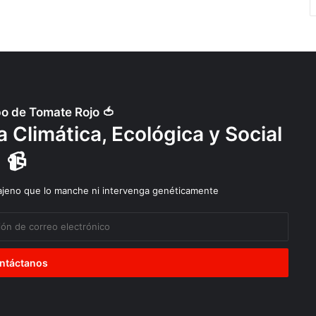
po de Tomate Rojo 🍅
 Climática, Ecológica y Social
📹
 ajeno que lo manche ni intervenga genéticamente
Diálogos
Explotación