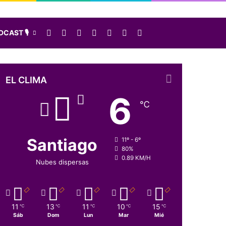
Facebook
X
LinkedIn
Instagram
Elige una nota al azar
Sidebar
Buscar
CAST 🎙️
EL CLIMA
6
℃
Santiago
11º - 6º
80%
0.89 KM/H
Nubes dispersas
11
13
11
10
15
℃
℃
℃
℃
℃
Sáb
Dom
Lun
Mar
Mié